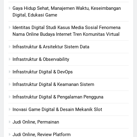
Gaya Hidup Sehat, Manajemen Waktu, Keseimbangan
Digital, Edukasi Game
Identitas Digital Studi Kasus Media Sosial Fenomena
Nama Online Budaya Internet Tren Komunitas Virtual
Infrastruktur & Arsitektur Sistem Data
Infrastruktur & Observability
Infrastruktur Digital & DevOps
Infrastruktur Digital & Keamanan Sistem
Infrastruktur Digital & Pengalaman Pengguna
Inovasi Game Digital & Desain Mekanik Slot
Judi Online, Permainan
Judi Online, Review Platform