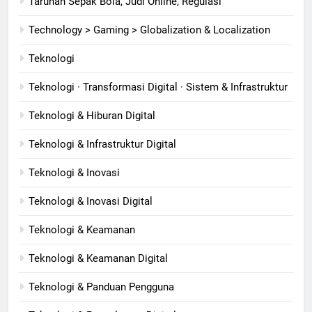
Taruhan Sepak Bola, Judi Online, Regulasi
Technology > Gaming > Globalization & Localization
Teknologi
Teknologi · Transformasi Digital · Sistem & Infrastruktur
Teknologi & Hiburan Digital
Teknologi & Infrastruktur Digital
Teknologi & Inovasi
Teknologi & Inovasi Digital
Teknologi & Keamanan
Teknologi & Keamanan Digital
Teknologi & Panduan Pengguna