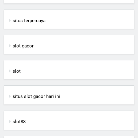
situs terpercaya
slot gacor
slot
situs slot gacor hari ini
slot88