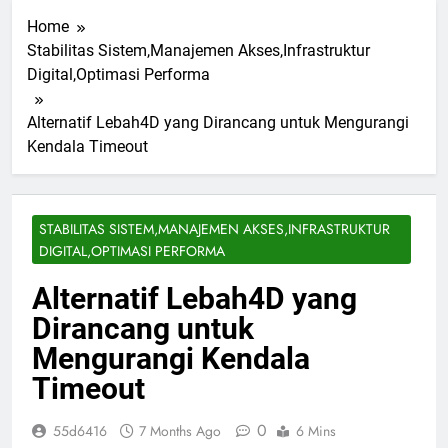
Home
Stabilitas Sistem,Manajemen Akses,Infrastruktur
Digital,Optimasi Performa
Alternatif Lebah4D yang Dirancang untuk Mengurangi
Kendala Timeout
STABILITAS SISTEM,MANAJEMEN AKSES,INFRASTRUKTUR
DIGITAL,OPTIMASI PERFORMA
Alternatif Lebah4D yang
Dirancang untuk
Mengurangi Kendala
Timeout
0
55d6416
7 Months Ago
6 Mins