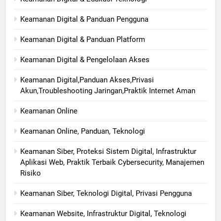
Keamanan Digital & Panduan Pengguna
Keamanan Digital & Panduan Platform
Keamanan Digital & Pengelolaan Akses
Keamanan Digital,Panduan Akses,Privasi
Akun,Troubleshooting Jaringan,Praktik Internet Aman
Keamanan Online
Keamanan Online, Panduan, Teknologi
Keamanan Siber, Proteksi Sistem Digital, Infrastruktur
Aplikasi Web, Praktik Terbaik Cybersecurity, Manajemen
Risiko
Keamanan Siber, Teknologi Digital, Privasi Pengguna
Keamanan Website, Infrastruktur Digital, Teknologi