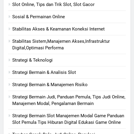
Slot Online, Tips dan Trik Slot, Slot Gacor
Sosial & Permainan Online
Stabilitas Akses & Keamanan Koneksi Internet
Stabilitas Sistem,Manajemen Akses,Infrastruktur
Digital,Optimasi Performa
Strategi & Teknologi
Strategi Bermain & Analisis Slot
Strategi Bermain & Manajemen Risiko
Strategi Bermain Judi, Panduan Pemula, Tips Judi Online,
Manajemen Modal, Pengalaman Bermain
Strategi Bermain Slot Manajemen Modal Game Panduan
Slot Pemula Tips Hiburan Digital Edukasi Game Online