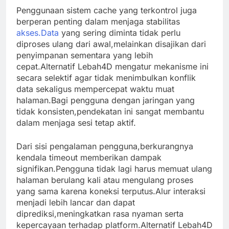
Penggunaan sistem cache yang terkontrol juga
berperan penting dalam menjaga stabilitas
akses.Data
yang sering diminta tidak perlu
diproses ulang dari awal,melainkan disajikan dari
penyimpanan sementara yang lebih
cepat.Alternatif Lebah4D mengatur mekanisme ini
secara selektif agar tidak menimbulkan konflik
data sekaligus mempercepat waktu muat
halaman.Bagi pengguna dengan jaringan yang
tidak konsisten,pendekatan ini sangat membantu
dalam menjaga sesi tetap aktif.
Dari sisi pengalaman pengguna,berkurangnya
kendala timeout memberikan dampak
signifikan.Pengguna tidak lagi harus memuat ulang
halaman berulang kali atau mengulang proses
yang sama karena koneksi terputus.Alur interaksi
menjadi lebih lancar dan dapat
diprediksi,meningkatkan rasa nyaman serta
kepercayaan terhadap platform.Alternatif Lebah4D