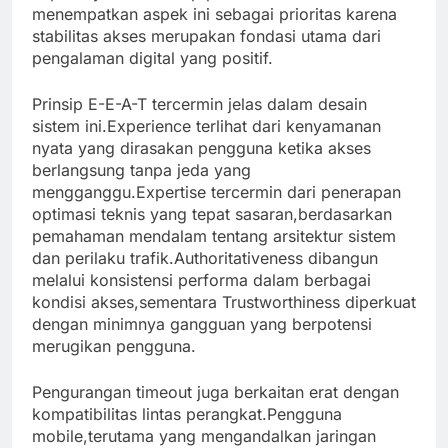
menempatkan aspek ini sebagai prioritas karena
stabilitas akses merupakan fondasi utama dari
pengalaman digital yang positif.
Prinsip E-E-A-T tercermin jelas dalam desain
sistem ini.Experience terlihat dari kenyamanan
nyata yang dirasakan pengguna ketika akses
berlangsung tanpa jeda yang
mengganggu.Expertise tercermin dari penerapan
optimasi teknis yang tepat sasaran,berdasarkan
pemahaman mendalam tentang arsitektur sistem
dan perilaku trafik.Authoritativeness dibangun
melalui konsistensi performa dalam berbagai
kondisi akses,sementara Trustworthiness diperkuat
dengan minimnya gangguan yang berpotensi
merugikan pengguna.
Pengurangan timeout juga berkaitan erat dengan
kompatibilitas lintas perangkat.Pengguna
mobile,terutama yang mengandalkan jaringan