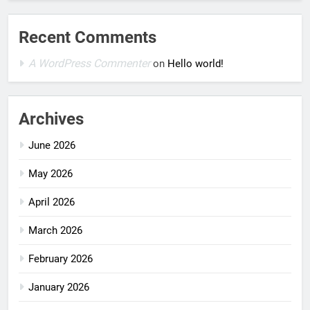
Recent Comments
A WordPress Commenter
on
Hello world!
Archives
June 2026
May 2026
April 2026
March 2026
February 2026
January 2026