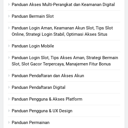
Panduan Akses Multi-Perangkat dan Keamanan Digital
Panduan Bermain Slot
Panduan Login Aman, Keamanan Akun Slot, Tips Slot
Online, Strategi Login Stabil, Optimasi Akses Situs
Panduan Login Mobile
Panduan Login Slot, Tips Akses Aman, Strategi Bermain
Slot, Slot Gacor Terpercaya, Manajemen Fitur Bonus
Panduan Pendaftaran dan Akses Akun
Panduan Pendaftaran Digital
Panduan Pengguna & Akses Platform
Panduan Pengguna & UX Design
Panduan Permainan