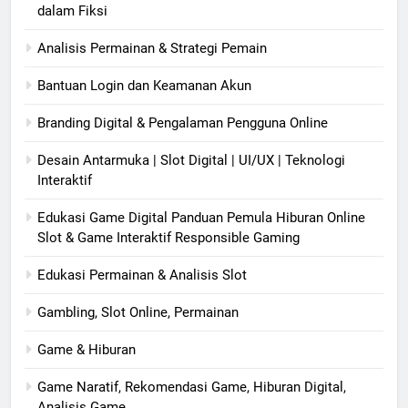
dalam Fiksi
Analisis Permainan & Strategi Pemain
Bantuan Login dan Keamanan Akun
Branding Digital & Pengalaman Pengguna Online
Desain Antarmuka | Slot Digital | UI/UX | Teknologi
Interaktif
Edukasi Game Digital Panduan Pemula Hiburan Online
Slot & Game Interaktif Responsible Gaming
Edukasi Permainan & Analisis Slot
Gambling, Slot Online, Permainan
Game & Hiburan
Game Naratif, Rekomendasi Game, Hiburan Digital,
Analisis Game