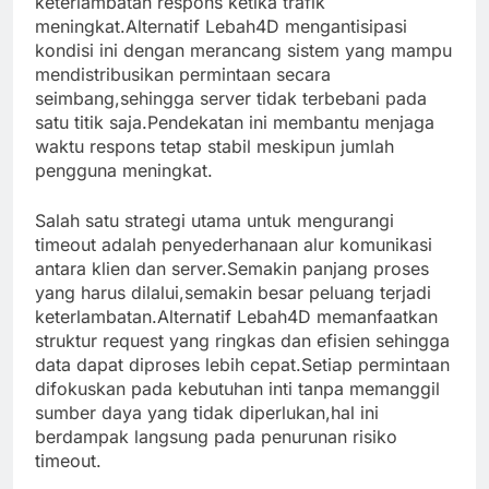
keterlambatan respons ketika trafik
meningkat.Alternatif Lebah4D mengantisipasi
kondisi ini dengan merancang sistem yang mampu
mendistribusikan permintaan secara
seimbang,sehingga server tidak terbebani pada
satu titik saja.Pendekatan ini membantu menjaga
waktu respons tetap stabil meskipun jumlah
pengguna meningkat.
Salah satu strategi utama untuk mengurangi
timeout adalah penyederhanaan alur komunikasi
antara klien dan server.Semakin panjang proses
yang harus dilalui,semakin besar peluang terjadi
keterlambatan.Alternatif Lebah4D memanfaatkan
struktur request yang ringkas dan efisien sehingga
data dapat diproses lebih cepat.Setiap permintaan
difokuskan pada kebutuhan inti tanpa memanggil
sumber daya yang tidak diperlukan,hal ini
berdampak langsung pada penurunan risiko
timeout.