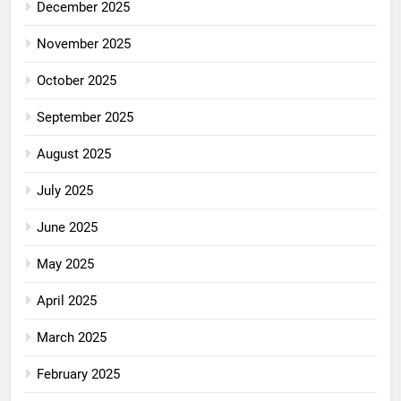
December 2025
November 2025
October 2025
September 2025
August 2025
July 2025
June 2025
May 2025
April 2025
March 2025
February 2025