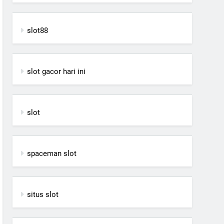
slot88
slot gacor hari ini
slot
spaceman slot
situs slot