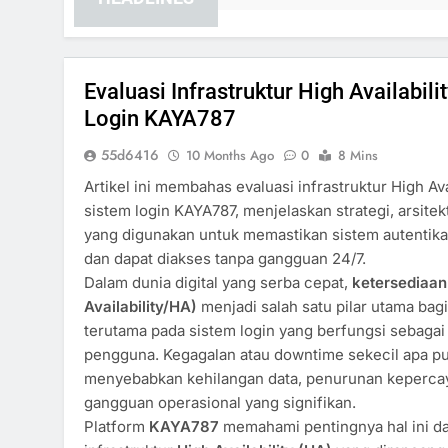
Evaluasi Infrastruktur High Availabil
Login KAYA787
55d6416
10 Months Ago
0
8 Mins
Artikel ini membahas evaluasi infrastruktur High Ava
sistem login KAYA787, menjelaskan strategi, arsitekt
yang digunakan untuk memastikan sistem autentikasi
dan dapat diakses tanpa gangguan 24/7.
Dalam dunia digital yang serba cepat,
ketersediaan
Availability/HA)
menjadi salah satu pilar utama bagi
terutama pada sistem login yang berfungsi sebaga
pengguna. Kegagalan atau downtime sekecil apa p
menyebabkan kehilangan data, penurunan keperca
gangguan operasional yang signifikan.
Platform
KAYA787
memahami pentingnya hal ini 