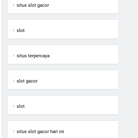
situs slot gacor
slot
situs terpercaya
slot gacor
slot
situs slot gacor hari ini