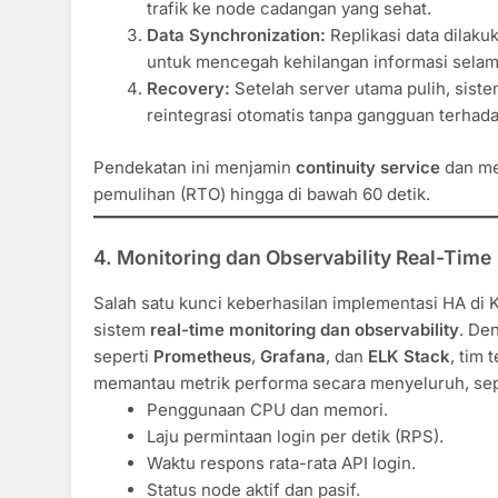
trafik ke node cadangan yang sehat.
Data Synchronization:
Replikasi data dilaku
untuk mencegah kehilangan informasi selam
Recovery:
Setelah server utama pulih, sist
reintegrasi otomatis tanpa gangguan terhad
Pendekatan ini menjamin
continuity service
dan me
pemulihan (RTO) hingga di bawah 60 detik.
4. Monitoring dan Observability Real-Time
Salah satu kunci keberhasilan implementasi HA di
sistem
real-time monitoring dan observability
. Den
seperti
Prometheus
,
Grafana
, dan
ELK Stack
, tim 
memantau metrik performa secara menyeluruh, sep
Penggunaan CPU dan memori.
Laju permintaan login per detik (RPS).
Waktu respons rata-rata API login.
Status node aktif dan pasif.