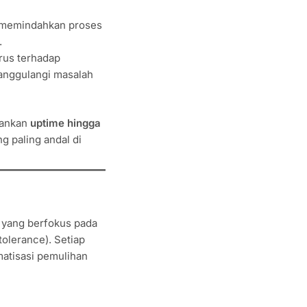
 memindahkan proses
.
us terhadap
anggulangi masalah
hankan
uptime hingga
g paling andal di
yang berfokus pada
 tolerance). Setiap
matisasi pemulihan