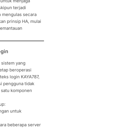
 untuk menjaga
kipun terjadi
kan mengulas secara
n prinsip HA, mulai
 pemantauan
ogin
 sistem yang
tetap beroperasi
teks login KAYA787,
si pengguna tidak
h satu komponen
up:
gan untuk
ara beberapa server