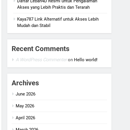
Daftar Lebah4D Resmi untuk Pengalaman
Akses yang Lebih Praktis dan Terarah
Kaya787 Link Alternatif untuk Akses Lebih
Mudah dan Stabil
Recent Comments
A WordPress Commenter
on
Hello world!
Archives
June 2026
May 2026
April 2026
March 2026