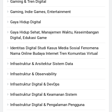
Gaming & Tren Digital
Gaming, Indie Games, Entertainment
Gaya Hidup Digital
Gaya Hidup Sehat, Manajemen Waktu, Keseimbangan
Digital, Edukasi Game
Identitas Digital Studi Kasus Media Sosial Fenomena
Nama Online Budaya Internet Tren Komunitas Virtual
Infrastruktur & Arsitektur Sistem Data
Infrastruktur & Observability
Infrastruktur Digital & DevOps
Infrastruktur Digital & Keamanan Sistem
Infrastruktur Digital & Pengalaman Pengguna