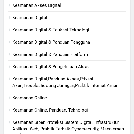
Keamanan Akses Digital
Keamanan Digital
Keamanan Digital & Edukasi Teknologi
Keamanan Digital & Panduan Pengguna
Keamanan Digital & Panduan Platform
Keamanan Digital & Pengelolaan Akses
Keamanan Digital,Panduan Akses,Privasi
Akun,Troubleshooting Jaringan,Praktik Internet Aman
Keamanan Online
Keamanan Online, Panduan, Teknologi
Keamanan Siber, Proteksi Sistem Digital, Infrastruktur
Aplikasi Web, Praktik Terbaik Cybersecurity, Manajemen