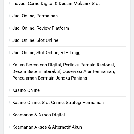
Inovasi Game Digital & Desain Mekanik Slot
Judi Online, Permainan
Judi Online, Review Platform
Judi Online, Slot Online
Judi Online, Slot Online, RTP Tinggi
Kajian Permainan Digital, Perilaku Pemain Rasional,
Desain Sistem Interaktif, Observasi Alur Permainan,
Pengalaman Bermain Jangka Panjang
Kasino Online
Kasino Online, Slot Online, Strategi Permainan
Keamanan & Akses Digital
Keamanan Akses & Alternatif Akun