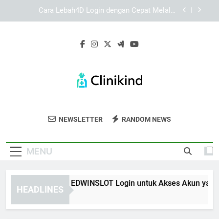
Skip
Daftar Edwinslot Resmi untuk Akses Akun yang
to
Lebih Stabil dan Mudah Dipahami
content
Daftar Lebah4D Resmi untuk Pengalaman Akses
yang Lebih Praktis dan Terarah
Panduan Lengkap EDWINSLOT Login untuk Akses
Akun yang Lebih Stabil
Cara Lebah4D Login dengan Cepat Melalui
Perangkat Mobile
Daftar Edwinslot Resmi untuk Akses Akun yang
Lebih Stabil dan Mudah Dipahami
Clinikind
Dapatkan Layanan Medis Profesional Di
Daftar Lebah4D Resmi untuk Pengalaman Akses
NEWSLETTER
RANDOM NEWS
yang Lebih Praktis dan Terarah
Clinikind.
MENU
nduan Lengkap EDWINSLOT Login untuk Akses Akun yang Lebi
HEADLINES
Month Ago