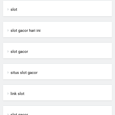
slot
slot gacor hari ini
slot gacor
situs slot gacor
link slot
slot gacor