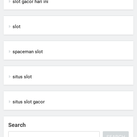
slot gacor hari ini
slot
spaceman slot
situs slot
situs slot gacor
Search
SEARCH