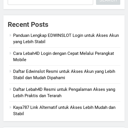
Recent Posts
Panduan Lengkap EDWINSLOT Login untuk Akses Akun
yang Lebih Stabil
Cara Lebah4D Login dengan Cepat Melalui Perangkat
Mobile
Daftar Edwinslot Resmi untuk Akses Akun yang Lebih
Stabil dan Mudah Dipahami
Daftar Lebah4D Resmi untuk Pengalaman Akses yang
Lebih Praktis dan Terarah
Kaya787 Link Alternatif untuk Akses Lebih Mudah dan
Stabil