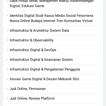
Gaya Hidup Sehat, Manajemen Waktu, Keseimbangan
Digital, Edukasi Game
Identitas Digital Studi Kasus Media Sosial Fenomena
Nama Online Budaya Internet Tren Komunitas Virtual
Infrastruktur & Arsitektur Sistem Data
Infrastruktur & Observability
Infrastruktur Digital & DevOps
Infrastruktur Digital & Keamanan Sistem
Infrastruktur Digital & Pengalaman Pengguna
Inovasi Game Digital & Desain Mekanik Slot
Judi Online, Permainan
Judi Online, Review Platform