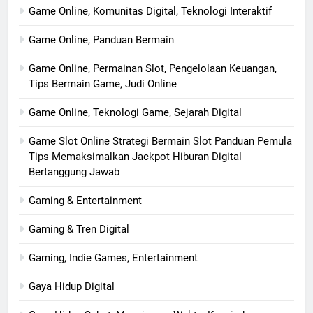
Game Online, Komunitas Digital, Teknologi Interaktif
Game Online, Panduan Bermain
Game Online, Permainan Slot, Pengelolaan Keuangan,
Tips Bermain Game, Judi Online
Game Online, Teknologi Game, Sejarah Digital
Game Slot Online Strategi Bermain Slot Panduan Pemula
Tips Memaksimalkan Jackpot Hiburan Digital
Bertanggung Jawab
Gaming & Entertainment
Gaming & Tren Digital
Gaming, Indie Games, Entertainment
Gaya Hidup Digital