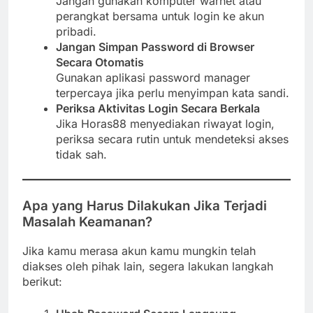
Jangan gunakan komputer warnet atau
perangkat bersama untuk login ke akun
pribadi.
Jangan Simpan Password di Browser
Secara Otomatis
Gunakan aplikasi password manager
terpercaya jika perlu menyimpan kata sandi.
Periksa Aktivitas Login Secara Berkala
Jika Horas88 menyediakan riwayat login,
periksa secara rutin untuk mendeteksi akses
tidak sah.
Apa yang Harus Dilakukan Jika Terjadi
Masalah Keamanan?
Jika kamu merasa akun kamu mungkin telah
diakses oleh pihak lain, segera lakukan langkah
berikut: