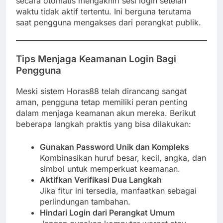
secara otomatis mengakhiri sesi login setelah
waktu tidak aktif tertentu. Ini berguna terutama
saat pengguna mengakses dari perangkat publik.
Tips Menjaga Keamanan Login Bagi
Pengguna
Meski sistem Horas88 telah dirancang sangat
aman, pengguna tetap memiliki peran penting
dalam menjaga keamanan akun mereka. Berikut
beberapa langkah praktis yang bisa dilakukan:
Gunakan Password Unik dan Kompleks
Kombinasikan huruf besar, kecil, angka, dan
simbol untuk memperkuat keamanan.
Aktifkan Verifikasi Dua Langkah
Jika fitur ini tersedia, manfaatkan sebagai
perlindungan tambahan.
Hindari Login dari Perangkat Umum