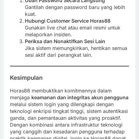
Ubah Password Secara Langsung
Gantilah dengan password baru yang lebih
kuat.
Hubungi Customer Service Horas88
Gunakan live chat atau email resmi untuk
melaporkan insiden.
Periksa dan Nonaktifkan Sesi Lain
Jika sistem memungkinkan, hentikan semua
sesi aktif dari perangkat lain.
Kesimpulan
Horas88 membuktikan komitmennya dalam
menjaga
keamanan dan integritas akun pengguna
melalui sistem login yang dilengkapi dengan
teknologi enkripsi tingkat tinggi, sistem autentikasi
ganda, dan pemantauan aktivitas yang proaktif.
Dengan kombinasi antara infrastruktur teknologi
yang canggih dan kesadaran pengguna terhadap
praktik keamanan digital, login ke Horas88 dapat