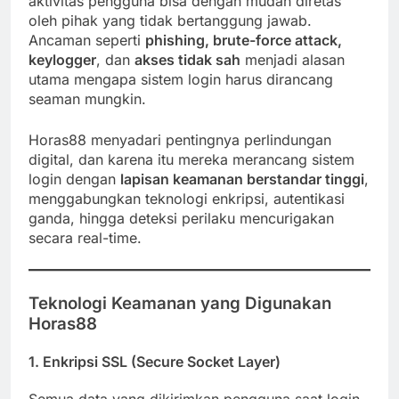
aktivitas pengguna bisa dengan mudah diretas
oleh pihak yang tidak bertanggung jawab.
Ancaman seperti
phishing, brute-force attack,
keylogger
, dan
akses tidak sah
menjadi alasan
utama mengapa sistem login harus dirancang
seaman mungkin.
Horas88 menyadari pentingnya perlindungan
digital, dan karena itu mereka merancang sistem
login dengan
lapisan keamanan berstandar tinggi
,
menggabungkan teknologi enkripsi, autentikasi
ganda, hingga deteksi perilaku mencurigakan
secara real-time.
Teknologi Keamanan yang Digunakan
Horas88
1.
Enkripsi SSL (Secure Socket Layer)