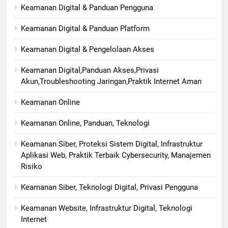
Keamanan Digital & Panduan Pengguna
Keamanan Digital & Panduan Platform
Keamanan Digital & Pengelolaan Akses
Keamanan Digital,Panduan Akses,Privasi
Akun,Troubleshooting Jaringan,Praktik Internet Aman
Keamanan Online
Keamanan Online, Panduan, Teknologi
Keamanan Siber, Proteksi Sistem Digital, Infrastruktur
Aplikasi Web, Praktik Terbaik Cybersecurity, Manajemen
Risiko
Keamanan Siber, Teknologi Digital, Privasi Pengguna
Keamanan Website, Infrastruktur Digital, Teknologi
Internet