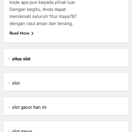
kode apa pun kepada pihak luar.
Dengan begitu, Anda dapat
menikmati seluruh fitur Kaya787
dengan rasa aman dan tenang.
Read More
situs slot
slot
slot gacor hari ini
slot gacor