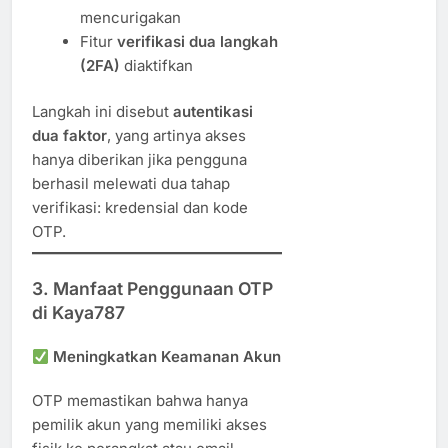
mencurigakan
Fitur
verifikasi dua langkah
(2FA)
diaktifkan
Langkah ini disebut
autentikasi
dua faktor
, yang artinya akses
hanya diberikan jika pengguna
berhasil melewati dua tahap
verifikasi: kredensial dan kode
OTP.
3. Manfaat Penggunaan OTP
di Kaya787
Meningkatkan Keamanan Akun
OTP memastikan bahwa hanya
pemilik akun yang memiliki akses