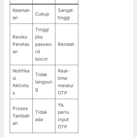
Keaman
Sangat
Cukup
an
tinggi
Tinggi
Resiko
jika
Peretas
passwo
Rendah
an
rd
bocor
Notifika
Real-
Tidak
si
time
langsun
Aktivita
melalui
g
s
OTP
Ya,
Proses
Tidak
perlu
Tambah
ada
input
an
OTP