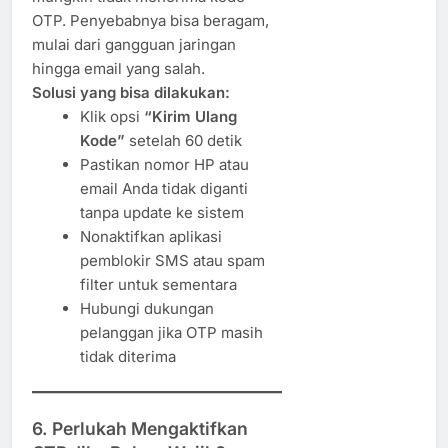
OTP. Penyebabnya bisa beragam,
mulai dari gangguan jaringan
hingga email yang salah.
Solusi yang bisa dilakukan:
Klik opsi
“Kirim Ulang
Kode”
setelah 60 detik
Pastikan nomor HP atau
email Anda tidak diganti
tanpa update ke sistem
Nonaktifkan aplikasi
pemblokir SMS atau spam
filter untuk sementara
Hubungi dukungan
pelanggan jika OTP masih
tidak diterima
6. Perlukah Mengaktifkan