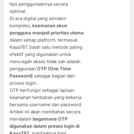
tips penggunaannya secara
optimal.
Di era digital yang semakin
kompleks,
keamanan akun
pengguna menjadi prioritas utama
dalam setiap platform, termasuk
Kaya787. Salah satu metode paling
efektif yang digunakan untuk
mencegah akses tidak sah adalah
penggunaan
OTP (One Time
Password)
sebagai bagian dari
proses login.
OTP berfungsi sebagai lapisan
keamanan tambahan yang bekerja
bersama username dan password.
Artikel ini akan membahas secara
mendalam
bagaimana OTP
digunakan dalam proses login di
Kaya787
, manfaatnya bagi