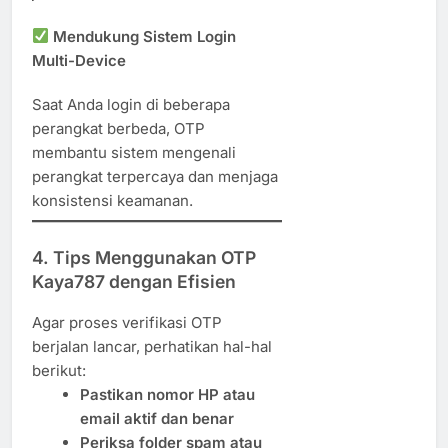
Mendukung Sistem Login
Multi-Device
Saat Anda login di beberapa
perangkat berbeda, OTP
membantu sistem mengenali
perangkat terpercaya dan menjaga
konsistensi keamanan.
4. Tips Menggunakan OTP
Kaya787 dengan Efisien
Agar proses verifikasi OTP
berjalan lancar, perhatikan hal-hal
berikut:
Pastikan nomor HP atau
email aktif dan benar
Periksa folder spam atau