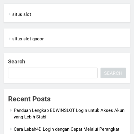
situs slot
situs slot gacor
Search
SEARCH
Recent Posts
Panduan Lengkap EDWINSLOT Login untuk Akses Akun
yang Lebih Stabil
Cara Lebah4D Login dengan Cepat Melalui Perangkat