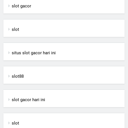
slot gacor
slot
situs slot gacor hari ini
slot88
slot gacor hari ini
slot