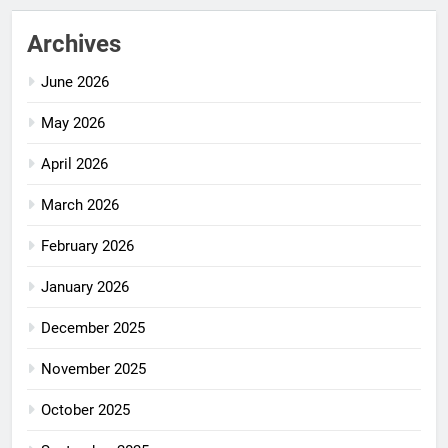
Archives
June 2026
May 2026
April 2026
March 2026
February 2026
January 2026
December 2025
November 2025
October 2025