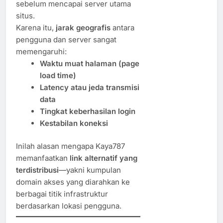
sebelum mencapai server utama
situs.
Karena itu,
jarak geografis
antara
pengguna dan server sangat
memengaruhi:
Waktu muat halaman (page
load time)
Latency atau jeda transmisi
data
Tingkat keberhasilan login
Kestabilan koneksi
Inilah alasan mengapa Kaya787
memanfaatkan
link alternatif yang
terdistribusi
—yakni kumpulan
domain akses yang diarahkan ke
berbagai titik infrastruktur
berdasarkan lokasi pengguna.