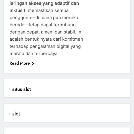
jaringan akses yang adaptif dan
inklusif
, memastikan semua
pengguna—di mana pun mereka
berada—tetap dapat terhubung
dengan cepat, aman, dan stabil. Ini
adalah bentuk nyata dari komitmen
terhadap pengalaman digital yang
merata dan terpercaya.
Read More
situs slot
slot