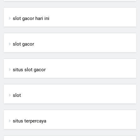
slot gacor hari ini
slot gacor
situs slot gacor
slot
situs terpercaya