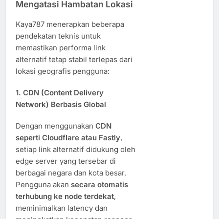
Mengatasi Hambatan Lokasi
Kaya787 menerapkan beberapa
pendekatan teknis untuk
memastikan performa link
alternatif tetap stabil terlepas dari
lokasi geografis pengguna:
1.
CDN (Content Delivery
Network) Berbasis Global
Dengan menggunakan
CDN
seperti Cloudflare atau Fastly
,
setiap link alternatif didukung oleh
edge server yang tersebar di
berbagai negara dan kota besar.
Pengguna akan
secara otomatis
terhubung ke node terdekat
,
meminimalkan latency dan