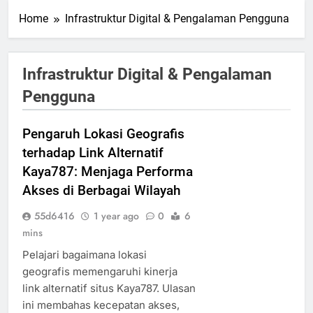
Home
Infrastruktur Digital & Pengalaman Pengguna
Infrastruktur Digital & Pengalaman
Pengguna
Pengaruh Lokasi Geografis
terhadap Link Alternatif
Kaya787: Menjaga Performa
Akses di Berbagai Wilayah
55d6416
1 year ago
0
6
mins
Pelajari bagaimana lokasi
geografis memengaruhi kinerja
link alternatif situs Kaya787. Ulasan
ini membahas kecepatan akses,