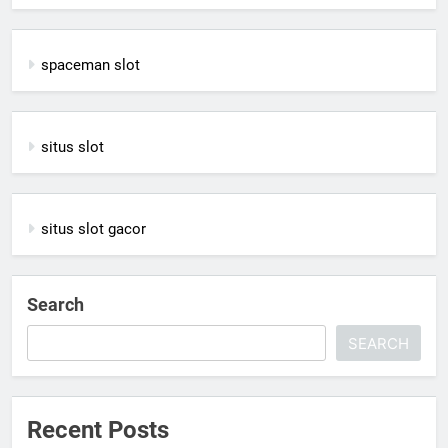
spaceman slot
situs slot
situs slot gacor
Search
SEARCH
Recent Posts