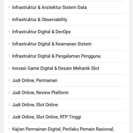
Infrastruktur & Arsitektur Sistem Data
Infrastruktur & Observability
Infrastruktur Digital & DevOps
Infrastruktur Digital & Keamanan Sistem
Infrastruktur Digital & Pengalaman Pengguna
Inovasi Game Digital & Desain Mekanik Slot
Judi Online, Permainan
Judi Online, Review Platform
Judi Online, Slot Online
Judi Online, Slot Online, RTP Tinggi
Kajian Permainan Digital, Perilaku Pemain Rasional,