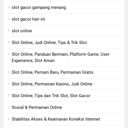
slot gacor gampang menang
slot gacor hari ini
slot online
Slot Online, Judi Online, Tips & Trik Slot
Slot Online, Panduan Bermain, Platform Game, User
Experience, Slot Aman
Slot Online, Pemain Baru, Permainan Gratis
Slot Online, Permainan Kasino, Judi Online
Slot Online, Tips dan Trik Slot, Slot Gacor
Sosial & Permainan Online
Stabilitas Akses & Keamanan Koneksi Internet