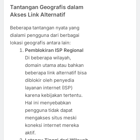
Tantangan Geografis dalam
Akses Link Alternatif
Beberapa tantangan nyata yang
dialami pengguna dari berbagai
lokasi geografis antara lain:
Pemblokiran ISP Regional
Di beberapa wilayah,
domain utama atau bahkan
beberapa link alternatif bisa
diblokir oleh penyedia
layanan internet (ISP)
karena kebijakan tertentu.
Hal ini menyebabkan
pengguna tidak dapat
mengakses situs meski
koneksi internet mereka
aktif.