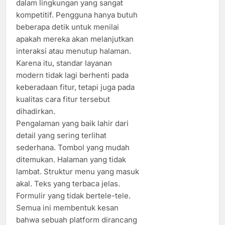
dalam lingkungan yang sangat
kompetitif. Pengguna hanya butuh
beberapa detik untuk menilai
apakah mereka akan melanjutkan
interaksi atau menutup halaman.
Karena itu, standar layanan
modern tidak lagi berhenti pada
keberadaan fitur, tetapi juga pada
kualitas cara fitur tersebut
dihadirkan.
Pengalaman yang baik lahir dari
detail yang sering terlihat
sederhana. Tombol yang mudah
ditemukan. Halaman yang tidak
lambat. Struktur menu yang masuk
akal. Teks yang terbaca jelas.
Formulir yang tidak bertele-tele.
Semua ini membentuk kesan
bahwa sebuah platform dirancang