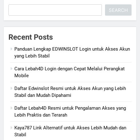
SEARCH
Recent Posts
Panduan Lengkap EDWINSLOT Login untuk Akses Akun
yang Lebih Stabil
Cara Lebah4D Login dengan Cepat Melalui Perangkat
Mobile
Daftar Edwinslot Resmi untuk Akses Akun yang Lebih
Stabil dan Mudah Dipahami
Daftar Lebah4D Resmi untuk Pengalaman Akses yang
Lebih Praktis dan Terarah
Kaya787 Link Alternatif untuk Akses Lebih Mudah dan
Stabil