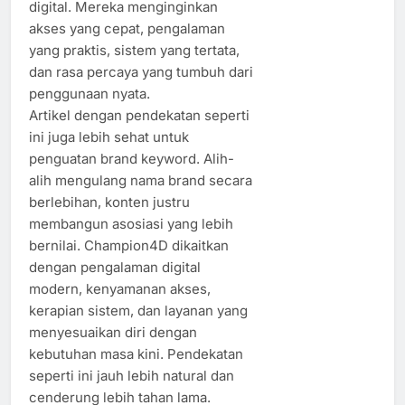
digital. Mereka menginginkan
akses yang cepat, pengalaman
yang praktis, sistem yang tertata,
dan rasa percaya yang tumbuh dari
penggunaan nyata.
Artikel dengan pendekatan seperti
ini juga lebih sehat untuk
penguatan brand keyword. Alih-
alih mengulang nama brand secara
berlebihan, konten justru
membangun asosiasi yang lebih
bernilai. Champion4D dikaitkan
dengan pengalaman digital
modern, kenyamanan akses,
kerapian sistem, dan layanan yang
menyesuaikan diri dengan
kebutuhan masa kini. Pendekatan
seperti ini jauh lebih natural dan
cenderung lebih tahan lama.