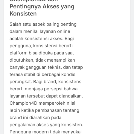
Pentingnya Akses yang
Konsisten
Salah satu aspek paling penting
dalam menilai layanan online
adalah konsistensi akses. Bagi
pengguna, konsistensi berarti
platform bisa dibuka pada saat
dibutuhkan, tidak menampilkan
banyak gangguan teknis, dan tetap
terasa stabil di berbagai kondisi
perangkat. Bagi brand, konsistensi
berarti menjaga persepsi bahwa
layanan tersebut dapat diandalkan.
Champion4D memperoleh nilai
lebih ketika pembahasan tentang
brand ini diarahkan pada
pengalaman akses yang konsisten.
Pengguna modern tidak menyukai