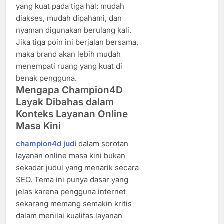
yang kuat pada tiga hal: mudah
diakses, mudah dipahami, dan
nyaman digunakan berulang kali.
Jika tiga poin ini berjalan bersama,
maka brand akan lebih mudah
menempati ruang yang kuat di
benak pengguna.
Mengapa Champion4D
Layak Dibahas dalam
Konteks Layanan Online
Masa Kini
champion4d judi
dalam sorotan
layanan online masa kini bukan
sekadar judul yang menarik secara
SEO. Tema ini punya dasar yang
jelas karena pengguna internet
sekarang memang semakin kritis
dalam menilai kualitas layanan