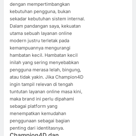
dengan mempertimbangkan
kebutuhan pengguna, bukan
sekadar kebutuhan sistem internal.
Dalam pandangan saya, kekuatan
utama sebuah layanan online
modern justru terletak pada
kemampuannya mengurangi
hambatan kecil. Hambatan kecil
inilah yang sering menyebabkan
pengguna merasa lelah, bingung,
atau tidak yakin. Jika Champion4D
ingin tampil relevan di tengah
tuntutan layanan online masa kini,
maka brand ini perlu dipahami
sebagai platform yang
menempatkan kemudahan
penggunaan sebagai bagian
penting dari identitasnya.
Champion4D dan