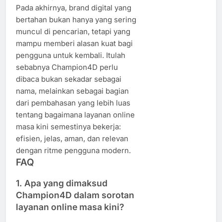
Pada akhirnya, brand digital yang
bertahan bukan hanya yang sering
muncul di pencarian, tetapi yang
mampu memberi alasan kuat bagi
pengguna untuk kembali. Itulah
sebabnya Champion4D perlu
dibaca bukan sekadar sebagai
nama, melainkan sebagai bagian
dari pembahasan yang lebih luas
tentang bagaimana layanan online
masa kini semestinya bekerja:
efisien, jelas, aman, dan relevan
dengan ritme pengguna modern.
FAQ
1. Apa yang dimaksud
Champion4D dalam sorotan
layanan online masa kini?