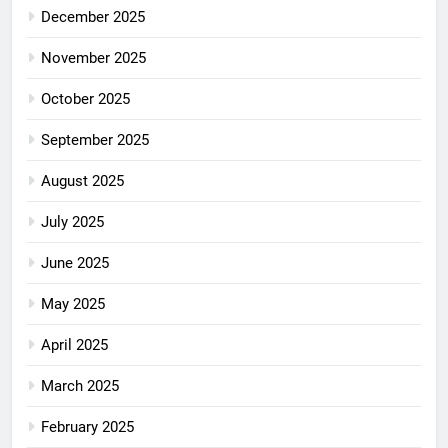
December 2025
November 2025
October 2025
September 2025
August 2025
July 2025
June 2025
May 2025
April 2025
March 2025
February 2025