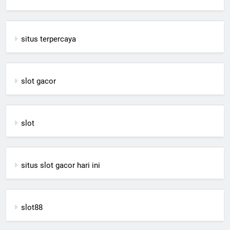
situs terpercaya
slot gacor
slot
situs slot gacor hari ini
slot88