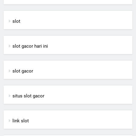
slot
slot gacor hari ini
slot gacor
situs slot gacor
link slot