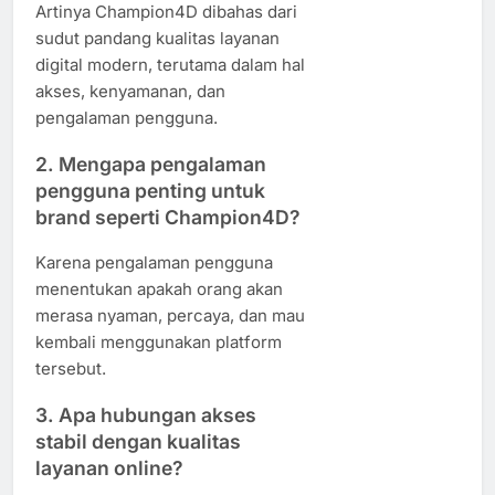
Artinya Champion4D dibahas dari
sudut pandang kualitas layanan
digital modern, terutama dalam hal
akses, kenyamanan, dan
pengalaman pengguna.
2. Mengapa pengalaman
pengguna penting untuk
brand seperti Champion4D?
Karena pengalaman pengguna
menentukan apakah orang akan
merasa nyaman, percaya, dan mau
kembali menggunakan platform
tersebut.
3. Apa hubungan akses
stabil dengan kualitas
layanan online?