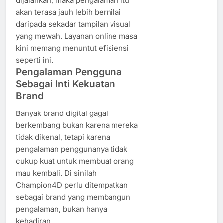
dijalankan, maka pengalaman itu
akan terasa jauh lebih bernilai
daripada sekadar tampilan visual
yang mewah. Layanan online masa
kini memang menuntut efisiensi
seperti ini.
Pengalaman Pengguna
Sebagai Inti Kekuatan
Brand
Banyak brand digital gagal
berkembang bukan karena mereka
tidak dikenal, tetapi karena
pengalaman penggunanya tidak
cukup kuat untuk membuat orang
mau kembali. Di sinilah
Champion4D perlu ditempatkan
sebagai brand yang membangun
pengalaman, bukan hanya
kehadiran.