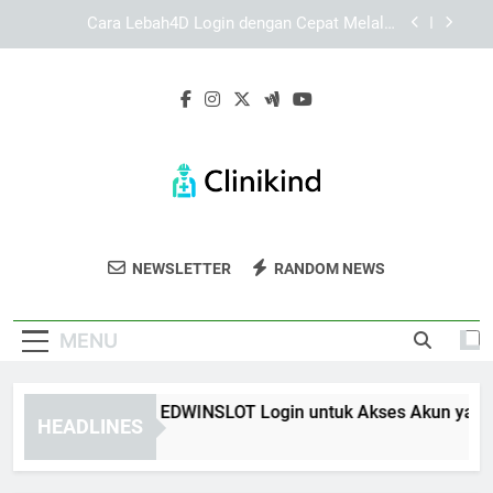
Skip
Daftar Edwinslot Resmi untuk Akses Akun yang
to
Lebih Stabil dan Mudah Dipahami
content
Daftar Lebah4D Resmi untuk Pengalaman Akses
yang Lebih Praktis dan Terarah
Panduan Lengkap EDWINSLOT Login untuk Akses
Akun yang Lebih Stabil
Cara Lebah4D Login dengan Cepat Melalui
Perangkat Mobile
Daftar Edwinslot Resmi untuk Akses Akun yang
Lebih Stabil dan Mudah Dipahami
Clinikind
Dapatkan Layanan Medis Profesional Di
Daftar Lebah4D Resmi untuk Pengalaman Akses
NEWSLETTER
RANDOM NEWS
yang Lebih Praktis dan Terarah
Clinikind.
MENU
nduan Lengkap EDWINSLOT Login untuk Akses Akun yang Lebi
HEADLINES
Month Ago