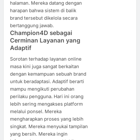
halaman. Mereka datang dengan
harapan bahwa sistem di balik
brand tersebut dikelola secara
bertanggung jawab.
Champion4D sebagai
Cerminan Layanan yang
Adaptif
Sorotan terhadap layanan online
masa kini juga sangat berkaitan
dengan kemampuan sebuah brand
untuk beradaptasi. Adaptif berarti
mampu mengikuti perubahan
perilaku pengguna. Hari ini orang
lebih sering mengakses platform
melalui ponsel. Mereka
mengharapkan proses yang lebih
singkat. Mereka menyukai tampilan
yang bersih. Mereka ingin