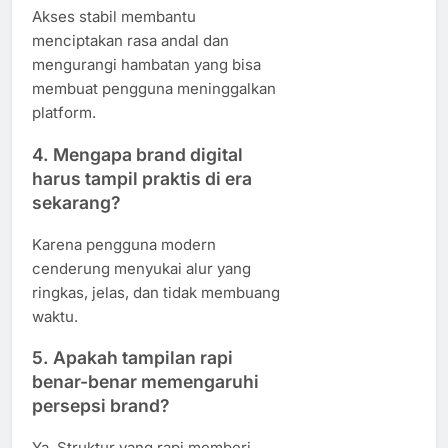
Akses stabil membantu
menciptakan rasa andal dan
mengurangi hambatan yang bisa
membuat pengguna meninggalkan
platform.
4. Mengapa brand digital
harus tampil praktis di era
sekarang?
Karena pengguna modern
cenderung menyukai alur yang
ringkas, jelas, dan tidak membuang
waktu.
5. Apakah tampilan rapi
benar-benar memengaruhi
persepsi brand?
Ya. Struktur yang rapi memberi