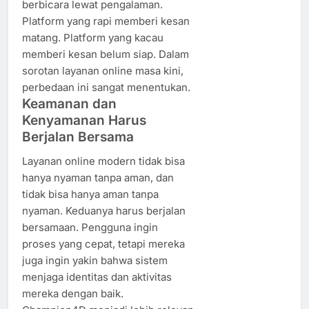
berbicara lewat pengalaman.
Platform yang rapi memberi kesan
matang. Platform yang kacau
memberi kesan belum siap. Dalam
sorotan layanan online masa kini,
perbedaan ini sangat menentukan.
Keamanan dan
Kenyamanan Harus
Berjalan Bersama
Layanan online modern tidak bisa
hanya nyaman tanpa aman, dan
tidak bisa hanya aman tanpa
nyaman. Keduanya harus berjalan
bersamaan. Pengguna ingin
proses yang cepat, tetapi mereka
juga ingin yakin bahwa sistem
menjaga identitas dan aktivitas
mereka dengan baik.