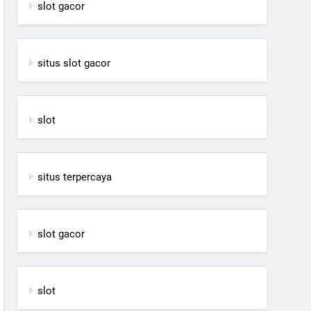
slot gacor
situs slot gacor
slot
situs terpercaya
slot gacor
slot