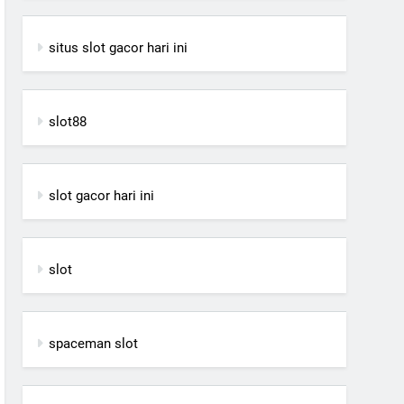
situs slot gacor hari ini
slot88
slot gacor hari ini
slot
spaceman slot