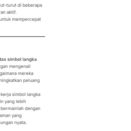
ut-turut di beberapa
n aktif.
 untuk mempercepat
itas simbol langka
ngan mengenali
bagaimana mereka
ningkatkan peluang
kerja simbol langka
n yang lebih
ta bermainlah dengan
alaman yang
ungan nyata.