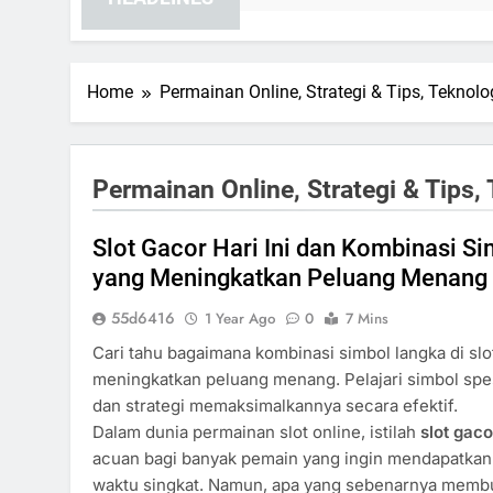
Home
Permainan Online, Strategi & Tips, Teknol
Permainan Online, Strategi & Tips
Slot Gacor Hari Ini dan Kombinasi S
yang Meningkatkan Peluang Menang
55d6416
1 Year Ago
0
7 Mins
Cari tahu bagaimana kombinasi simbol langka di slot
meningkatkan peluang menang. Pelajari simbol spesi
dan strategi memaksimalkannya secara efektif.
Dalam dunia permainan slot online, istilah
slot gacor
acuan bagi banyak pemain yang ingin mendapatkan
waktu singkat. Namun, apa yang sebenarnya membu