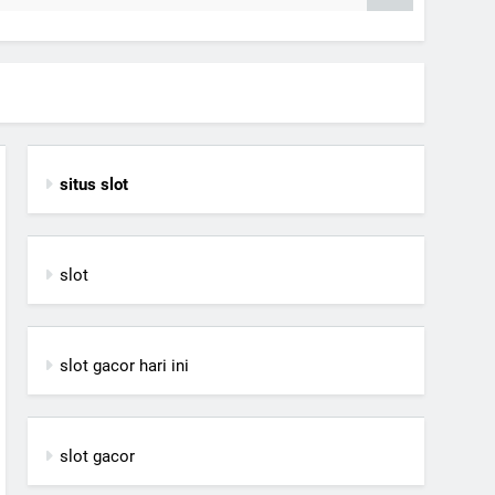
situs slot
slot
slot gacor hari ini
slot gacor