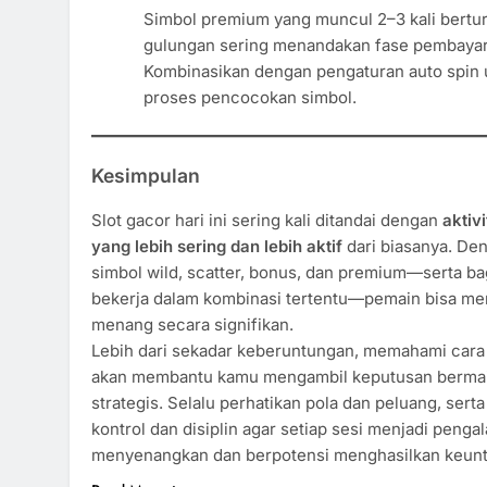
Simbol premium yang muncul 2–3 kali bertur
gulungan sering menandakan fase pembayara
Kombinasikan dengan pengaturan auto spin
proses pencocokan simbol.
Kesimpulan
Slot gacor hari ini sering kali ditandai dengan
aktiv
yang lebih sering dan lebih aktif
dari biasanya. De
simbol wild, scatter, bonus, dan premium—serta 
bekerja dalam kombinasi tertentu—pemain bisa me
menang secara signifikan.
Lebih dari sekadar keberuntungan, memahami cara 
akan membantu kamu mengambil keputusan bermai
strategis. Selalu perhatikan pola dan peluang, ser
kontrol dan disiplin agar setiap sesi menjadi peng
menyenangkan dan berpotensi menghasilkan keunt