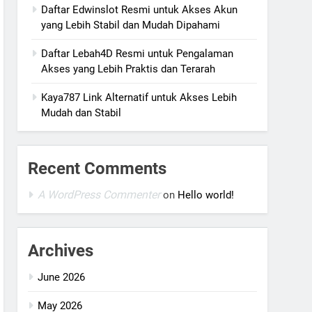
Daftar Edwinslot Resmi untuk Akses Akun
yang Lebih Stabil dan Mudah Dipahami
Daftar Lebah4D Resmi untuk Pengalaman
Akses yang Lebih Praktis dan Terarah
Kaya787 Link Alternatif untuk Akses Lebih
Mudah dan Stabil
Recent Comments
A WordPress Commenter
on
Hello world!
Archives
June 2026
May 2026