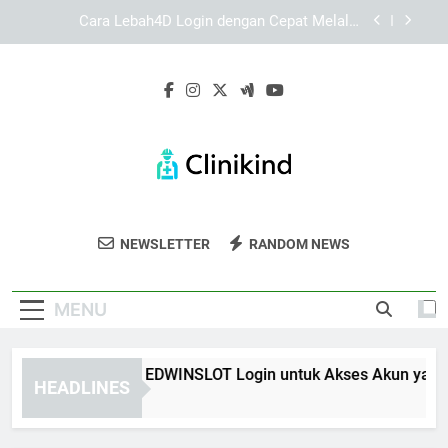
Skip
Daftar Edwinslot Resmi untuk Akses Akun yang
to
Lebih Stabil dan Mudah Dipahami
content
Daftar Lebah4D Resmi untuk Pengalaman Akses
yang Lebih Praktis dan Terarah
Panduan Lengkap EDWINSLOT Login untuk Akses
Akun yang Lebih Stabil
Cara Lebah4D Login dengan Cepat Melalui
Perangkat Mobile
Daftar Edwinslot Resmi untuk Akses Akun yang
Lebih Stabil dan Mudah Dipahami
Clinikind
Dapatkan Layanan Medis Profesional Di
Daftar Lebah4D Resmi untuk Pengalaman Akses
NEWSLETTER
RANDOM NEWS
yang Lebih Praktis dan Terarah
Clinikind.
MENU
duan Lengkap EDWINSLOT Login untuk Akses Akun yang Lebih
HEADLINES
onth Ago