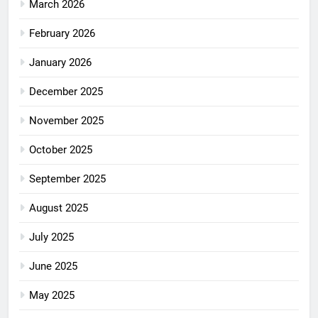
March 2026
February 2026
January 2026
December 2025
November 2025
October 2025
September 2025
August 2025
July 2025
June 2025
May 2025