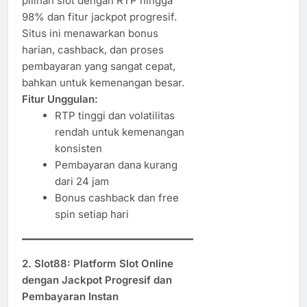
pilihan slot dengan RTP hingga
98% dan fitur jackpot progresif.
Situs ini menawarkan bonus
harian, cashback, dan proses
pembayaran yang sangat cepat,
bahkan untuk kemenangan besar.
Fitur Unggulan:
RTP tinggi dan volatilitas
rendah untuk kemenangan
konsisten
Pembayaran dana kurang
dari 24 jam
Bonus cashback dan free
spin setiap hari
2. Slot88: Platform Slot Online
dengan Jackpot Progresif dan
Pembayaran Instan