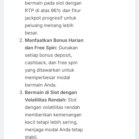
bermain pada slot dengan
RTP di atas 96% dan fitur
jackpot progresif untuk
peluang menang lebih
besar.
Manfaatkan Bonus Harian
dan Free Spin:
Gunakan
setiap bonus deposit,
cashback, dan free spin
yang ditawarkan untuk
memperbesar modal
bermain Anda.
Bermain di Slot dengan
Volatilitas Rendah:
Slot
dengan volatilitas rendah
memberikan kemenangan
kecil tetapi lebih sering,
menjaga modal Anda tetap
stabil.