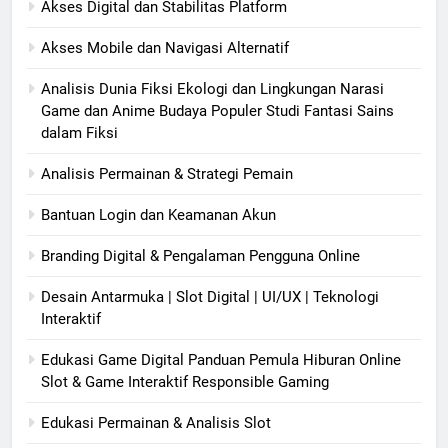
Akses Digital dan Stabilitas Platform
Akses Mobile dan Navigasi Alternatif
Analisis Dunia Fiksi Ekologi dan Lingkungan Narasi
Game dan Anime Budaya Populer Studi Fantasi Sains
dalam Fiksi
Analisis Permainan & Strategi Pemain
Bantuan Login dan Keamanan Akun
Branding Digital & Pengalaman Pengguna Online
Desain Antarmuka | Slot Digital | UI/UX | Teknologi
Interaktif
Edukasi Game Digital Panduan Pemula Hiburan Online
Slot & Game Interaktif Responsible Gaming
Edukasi Permainan & Analisis Slot