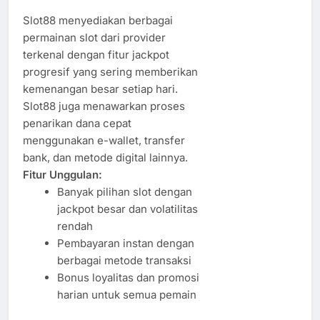
Slot88 menyediakan berbagai
permainan slot dari provider
terkenal dengan fitur jackpot
progresif yang sering memberikan
kemenangan besar setiap hari.
Slot88 juga menawarkan proses
penarikan dana cepat
menggunakan e-wallet, transfer
bank, dan metode digital lainnya.
Fitur Unggulan:
Banyak pilihan slot dengan
jackpot besar dan volatilitas
rendah
Pembayaran instan dengan
berbagai metode transaksi
Bonus loyalitas dan promosi
harian untuk semua pemain