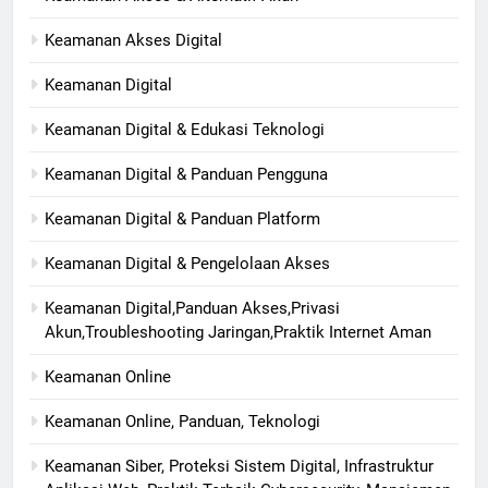
Keamanan Akses Digital
Keamanan Digital
Keamanan Digital & Edukasi Teknologi
Keamanan Digital & Panduan Pengguna
Keamanan Digital & Panduan Platform
Keamanan Digital & Pengelolaan Akses
Keamanan Digital,Panduan Akses,Privasi
Akun,Troubleshooting Jaringan,Praktik Internet Aman
Keamanan Online
Keamanan Online, Panduan, Teknologi
Keamanan Siber, Proteksi Sistem Digital, Infrastruktur