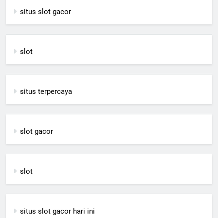
situs slot gacor
slot
situs terpercaya
slot gacor
slot
situs slot gacor hari ini