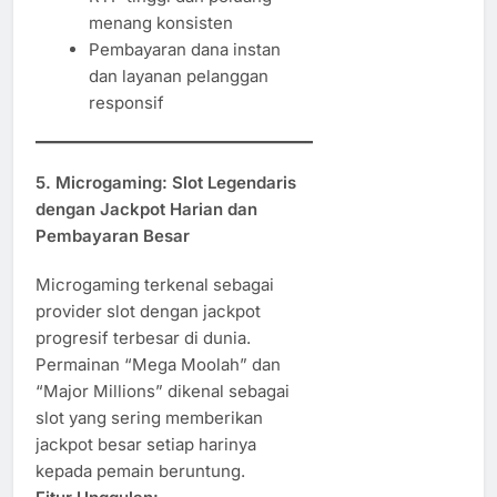
menang konsisten
Pembayaran dana instan
dan layanan pelanggan
responsif
5. Microgaming: Slot Legendaris
dengan Jackpot Harian dan
Pembayaran Besar
Microgaming terkenal sebagai
provider slot dengan jackpot
progresif terbesar di dunia.
Permainan “Mega Moolah” dan
“Major Millions” dikenal sebagai
slot yang sering memberikan
jackpot besar setiap harinya
kepada pemain beruntung.