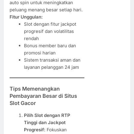
auto spin untuk meningkatkan
peluang menang besar setiap hari.
Fitur Unggulan:
Slot dengan fitur jackpot
progresif dan volatilitas
rendah
Bonus member baru dan
promosi harian
Sistem transaksi aman dan
layanan pelanggan 24 jam
Tips Memenangkan
Pembayaran Besar di Situs
Slot Gacor
Pilih Slot dengan RTP
Tinggi dan Jackpot
Progresif:
Fokuskan