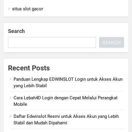
situs slot gacor
Search
SEARCH
Recent Posts
Panduan Lengkap EDWINSLOT Login untuk Akses Akun
yang Lebih Stabil
Cara Lebah4D Login dengan Cepat Melalui Perangkat
Mobile
Daftar Edwinslot Resmi untuk Akses Akun yang Lebih
Stabil dan Mudah Dipahami