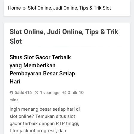
Home
Slot Online, Judi Online, Tips & Trik Slot
Slot Online, Judi Online, Tips & Trik
Slot
Situs Slot Gacor Terbaik
yang Memberikan
Pembayaran Besar Setiap
Hari
55d6416
1 year ago
0
10
mins
Ingin menang besar setiap hari di
slot online? Temukan situs slot
gacor terbaik dengan RTP tinggi,
fitur jackpot progresif, dan