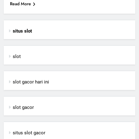
Read More
situs slot
slot
slot gacor hari ini
slot gacor
situs slot gacor