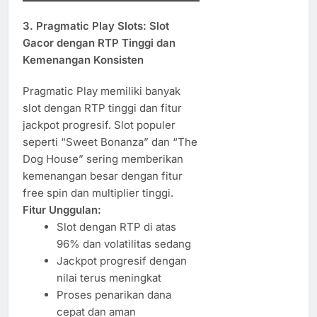
3. Pragmatic Play Slots: Slot
Gacor dengan RTP Tinggi dan
Kemenangan Konsisten
Pragmatic Play memiliki banyak
slot dengan RTP tinggi dan fitur
jackpot progresif. Slot populer
seperti “Sweet Bonanza” dan “The
Dog House” sering memberikan
kemenangan besar dengan fitur
free spin dan multiplier tinggi.
Fitur Unggulan:
Slot dengan RTP di atas
96% dan volatilitas sedang
Jackpot progresif dengan
nilai terus meningkat
Proses penarikan dana
cepat dan aman