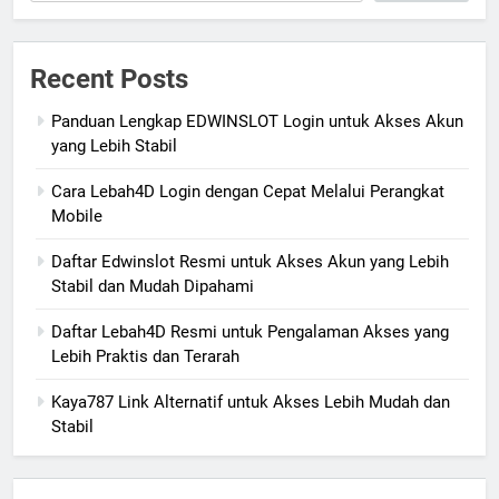
Recent Posts
Panduan Lengkap EDWINSLOT Login untuk Akses Akun
yang Lebih Stabil
Cara Lebah4D Login dengan Cepat Melalui Perangkat
Mobile
Daftar Edwinslot Resmi untuk Akses Akun yang Lebih
Stabil dan Mudah Dipahami
Daftar Lebah4D Resmi untuk Pengalaman Akses yang
Lebih Praktis dan Terarah
Kaya787 Link Alternatif untuk Akses Lebih Mudah dan
Stabil