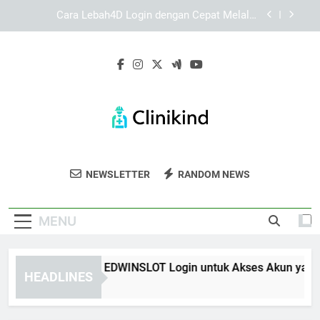
Skip
Daftar Edwinslot Resmi untuk Akses Akun yang
to
Lebih Stabil dan Mudah Dipahami
content
Daftar Lebah4D Resmi untuk Pengalaman Akses
yang Lebih Praktis dan Terarah
Panduan Lengkap EDWINSLOT Login untuk Akses
Akun yang Lebih Stabil
Cara Lebah4D Login dengan Cepat Melalui
Perangkat Mobile
Daftar Edwinslot Resmi untuk Akses Akun yang
Lebih Stabil dan Mudah Dipahami
Clinikind
Dapatkan Layanan Medis Profesional Di
Daftar Lebah4D Resmi untuk Pengalaman Akses
NEWSLETTER
RANDOM NEWS
yang Lebih Praktis dan Terarah
Clinikind.
MENU
nduan Lengkap EDWINSLOT Login untuk Akses Akun yang Lebi
HEADLINES
onth Ago