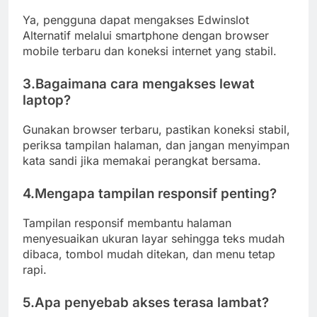
Ya, pengguna dapat mengakses Edwinslot
Alternatif melalui smartphone dengan browser
mobile terbaru dan koneksi internet yang stabil.
3.Bagaimana cara mengakses lewat
laptop?
Gunakan browser terbaru, pastikan koneksi stabil,
periksa tampilan halaman, dan jangan menyimpan
kata sandi jika memakai perangkat bersama.
4.Mengapa tampilan responsif penting?
Tampilan responsif membantu halaman
menyesuaikan ukuran layar sehingga teks mudah
dibaca, tombol mudah ditekan, dan menu tetap
rapi.
5.Apa penyebab akses terasa lambat?