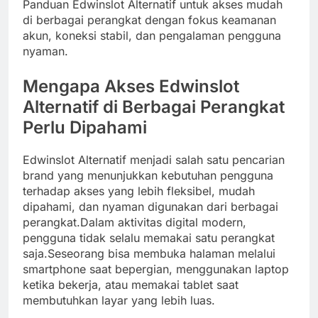
Panduan Edwinslot Alternatif untuk akses mudah
di berbagai perangkat dengan fokus keamanan
akun, koneksi stabil, dan pengalaman pengguna
nyaman.
Mengapa Akses Edwinslot
Alternatif di Berbagai Perangkat
Perlu Dipahami
Edwinslot Alternatif menjadi salah satu pencarian
brand yang menunjukkan kebutuhan pengguna
terhadap akses yang lebih fleksibel, mudah
dipahami, dan nyaman digunakan dari berbagai
perangkat.Dalam aktivitas digital modern,
pengguna tidak selalu memakai satu perangkat
saja.Seseorang bisa membuka halaman melalui
smartphone saat bepergian, menggunakan laptop
ketika bekerja, atau memakai tablet saat
membutuhkan layar yang lebih luas.