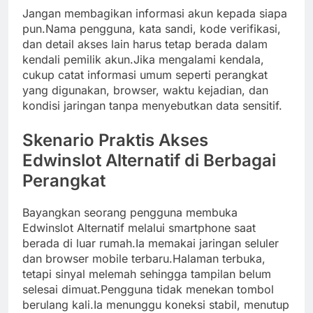
Jangan membagikan informasi akun kepada siapa
pun.Nama pengguna, kata sandi, kode verifikasi,
dan detail akses lain harus tetap berada dalam
kendali pemilik akun.Jika mengalami kendala,
cukup catat informasi umum seperti perangkat
yang digunakan, browser, waktu kejadian, dan
kondisi jaringan tanpa menyebutkan data sensitif.
Skenario Praktis Akses
Edwinslot Alternatif di Berbagai
Perangkat
Bayangkan seorang pengguna membuka
Edwinslot Alternatif melalui smartphone saat
berada di luar rumah.Ia memakai jaringan seluler
dan browser mobile terbaru.Halaman terbuka,
tetapi sinyal melemah sehingga tampilan belum
selesai dimuat.Pengguna tidak menekan tombol
berulang kali.Ia menunggu koneksi stabil, menutup