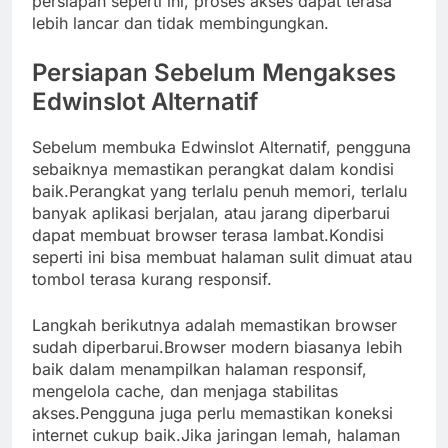
persiapan seperti ini, proses akses dapat terasa
lebih lancar dan tidak membingungkan.
Persiapan Sebelum Mengakses
Edwinslot Alternatif
Sebelum membuka Edwinslot Alternatif, pengguna
sebaiknya memastikan perangkat dalam kondisi
baik.Perangkat yang terlalu penuh memori, terlalu
banyak aplikasi berjalan, atau jarang diperbarui
dapat membuat browser terasa lambat.Kondisi
seperti ini bisa membuat halaman sulit dimuat atau
tombol terasa kurang responsif.
Langkah berikutnya adalah memastikan browser
sudah diperbarui.Browser modern biasanya lebih
baik dalam menampilkan halaman responsif,
mengelola cache, dan menjaga stabilitas
akses.Pengguna juga perlu memastikan koneksi
internet cukup baik.Jika jaringan lemah, halaman