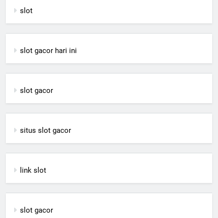
slot
slot gacor hari ini
slot gacor
situs slot gacor
link slot
slot gacor