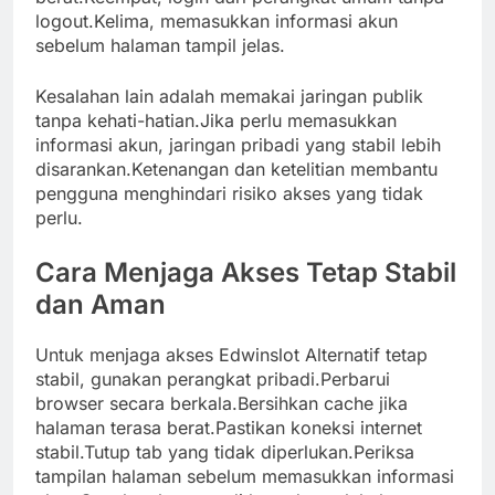
logout.Kelima, memasukkan informasi akun
sebelum halaman tampil jelas.
Kesalahan lain adalah memakai jaringan publik
tanpa kehati-hatian.Jika perlu memasukkan
informasi akun, jaringan pribadi yang stabil lebih
disarankan.Ketenangan dan ketelitian membantu
pengguna menghindari risiko akses yang tidak
perlu.
Cara Menjaga Akses Tetap Stabil
dan Aman
Untuk menjaga akses Edwinslot Alternatif tetap
stabil, gunakan perangkat pribadi.Perbarui
browser secara berkala.Bersihkan cache jika
halaman terasa berat.Pastikan koneksi internet
stabil.Tutup tab yang tidak diperlukan.Periksa
tampilan halaman sebelum memasukkan informasi