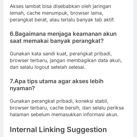
Akses lambat bisa disebabkan oleh jaringan
lemah, cache menumpuk, browser lama,
perangkat berat, atau terlalu banyak tab aktif.
6.Bagaimana menjaga keamanan akun
saat memakai banyak perangkat?
Gunakan kata sandi kuat, perangkat pribadi,
browser terbaru, jangan membagikan data akun,
dan selalu logout setelah selesai.
7.Apa tips utama agar akses lebih
nyaman?
Gunakan perangkat pribadi, koneksi stabil,
browser terbaru, cache bersih, dan selalu periksa
halaman sebelum memasukkan informasi akun.
Internal Linking Suggestion