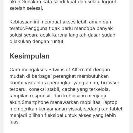
akun.Gunakan kata sandi kuat dan selalu logout
setelah selesai.
Kebiasaan ini membuat akses lebih aman dan
teratur.Pengguna tidak perlu mencoba banyak
solusi secara acak karena langkah dasar sudah
dilakukan dengan runtut.
Kesimpulan
Cara mengakses Edwinslot Alternatif dengan
mudah di berbagai perangkat membutuhkan
kombinasi antara perangkat yang aman, browser
terbaru, koneksi stabil, cache yang terkelola,
tampilan responsif, dan kebiasaan menjaga
akun.Smartphone menawarkan mobilitas, laptop
memberikan kenyamanan visual, sedangkan tablet
menjadi pilihan fleksibel untuk akses yang lebih
luas.