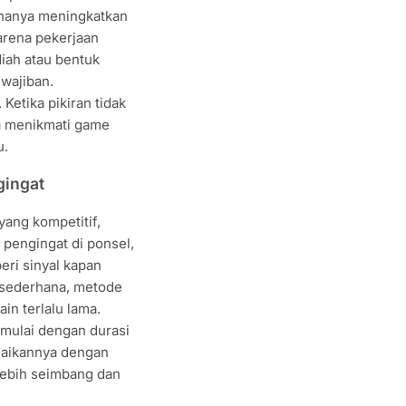
k hanya meningkatkan
arena pekerjaan
diah atau bentuk
ewajiban.
Ketika pikiran tidak
sa menikmati game
u.
gingat
ang kompetitif,
 pengingat di ponsel,
i sinyal kapan
t sederhana, metode
in terlalu lama.
emulai dengan durasi
uaikannya dengan
 lebih seimbang dan