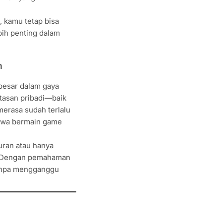
 kamu tetap bisa
ih penting dalam
n
besar dalam gaya
tasan pribadi—baik
merasa sudah terlalu
ahwa bermain game
ran atau hanya
. Dengan pemahaman
 tanpa mengganggu