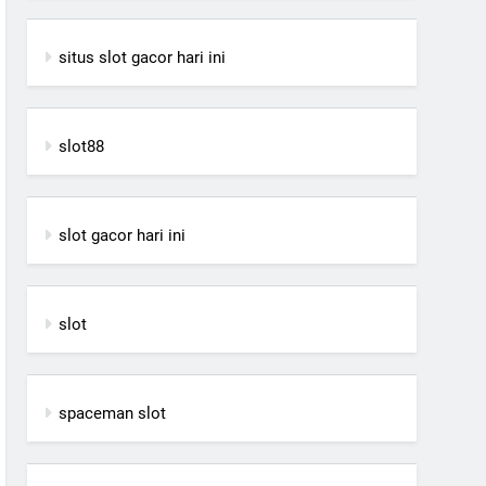
situs slot gacor hari ini
slot88
slot gacor hari ini
slot
spaceman slot