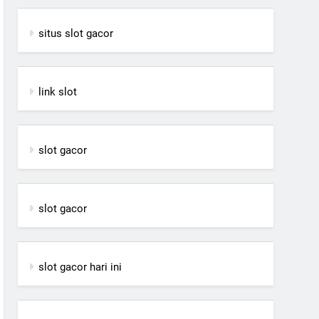
situs slot gacor
link slot
slot gacor
slot gacor
slot gacor hari ini