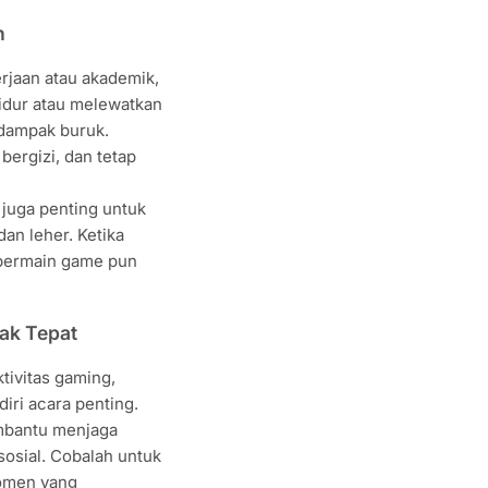
n
rjaan atau akademik,
tidur atau melewatkan
rdampak buruk.
ergizi, dan tetap
juga penting untuk
an leher. Ketika
 bermain game pun
ak Tepat
tivitas gaming,
diri acara penting.
mbantu menjaga
sosial. Cobalah untuk
omen yang