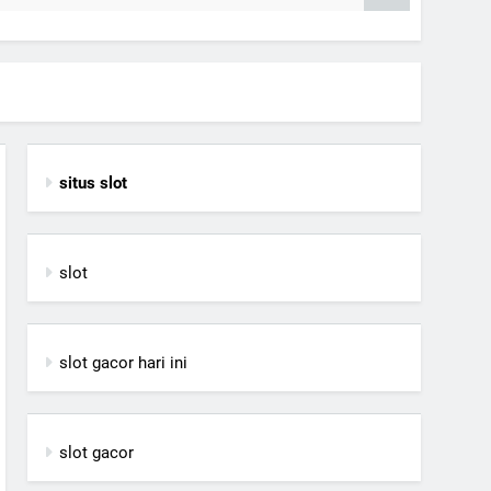
situs slot
slot
slot gacor hari ini
slot gacor