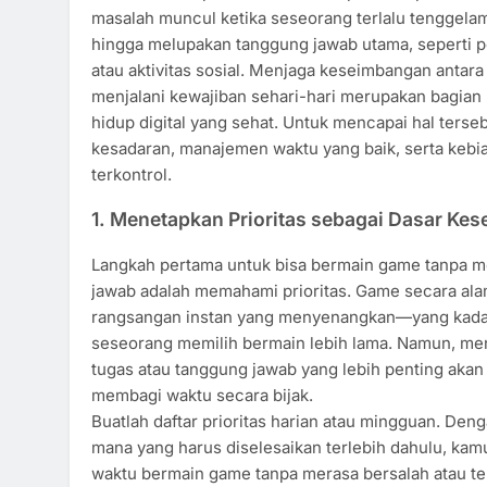
masalah muncul ketika seseorang terlalu tenggela
hingga melupakan tanggung jawab utama, seperti p
atau aktivitas sosial. Menjaga keseimbangan antar
menjalani kewajiban sehari-hari merupakan bagian 
hidup digital yang sehat. Untuk mencapai hal terseb
kesadaran, manajemen waktu yang baik, serta kebi
terkontrol.
1. Menetapkan Prioritas sebagai Dasar Ke
Langkah pertama untuk bisa bermain game tanpa 
jawab adalah memahami prioritas. Game secara al
rangsangan instan yang menyenangkan—yang kad
seseorang memilih bermain lebih lama. Namun, me
tugas atau tanggung jawab yang lebih penting ak
membagi waktu secara bijak.
Buatlah daftar prioritas harian atau mingguan. De
mana yang harus diselesaikan terlebih dahulu, ka
waktu bermain game tanpa merasa bersalah atau te