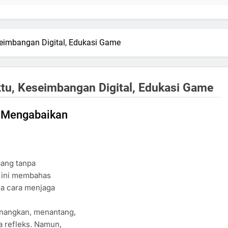
eimbangan Digital, Edukasi Game
u, Keseimbangan Digital, Edukasi Game
a Mengabaikan
bang tanpa
 ini membahas
ga cara menjaga
enangkan, menantang,
a refleks. Namun,