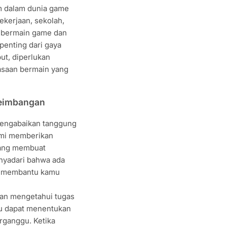
m dalam dunia game
ekerjaan, sekolah,
a bermain game dan
penting dari gaya
ut, diperlukan
asaan bermain yang
seimbangan
mengabaikan tanggung
ami memberikan
ang membuat
nyadari bahwa ada
an membantu kamu
ngan mengetahui tugas
mu dapat menentukan
rganggu. Ketika