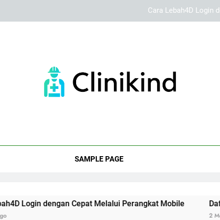
Cara Lebah4D Login d
Daftar Edwinslot Resmi untuk Akses Akun 
Daftar Lebah4D Resmi untuk Pengalaman 
Panduan Lengkap EDWINSLOT Login
Cara Lebah4D Login d
Daftar Edwinslot Resmi untuk Akses Akun 
nikind
ayanan Medis Profesional Di Clinikind.
Daftar Lebah4D Resmi untuk Pengalaman 
SAMPLE PAGE
dengan Cepat Melalui Perangkat Mobile
Daftar Edwinsl
2 Months Ago