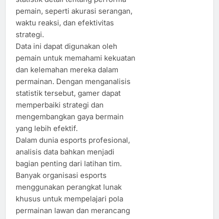
pemain, seperti akurasi serangan,
waktu reaksi, dan efektivitas
strategi.
Data ini dapat digunakan oleh
pemain untuk memahami kekuatan
dan kelemahan mereka dalam
permainan. Dengan menganalisis
statistik tersebut, gamer dapat
memperbaiki strategi dan
mengembangkan gaya bermain
yang lebih efektif.
Dalam dunia esports profesional,
analisis data bahkan menjadi
bagian penting dari latihan tim.
Banyak organisasi esports
menggunakan perangkat lunak
khusus untuk mempelajari pola
permainan lawan dan merancang