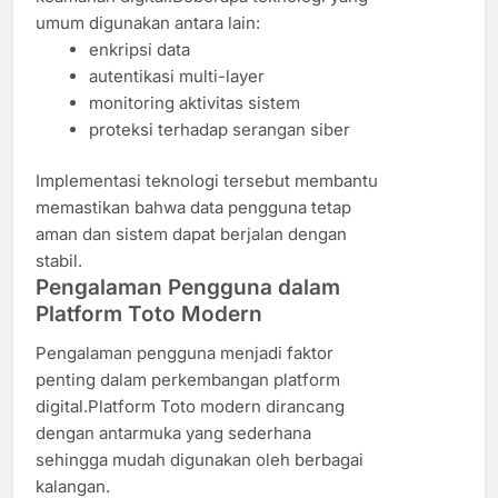
umum digunakan antara lain:
enkripsi data
autentikasi multi-layer
monitoring aktivitas sistem
proteksi terhadap serangan siber
Implementasi teknologi tersebut membantu
memastikan bahwa data pengguna tetap
aman dan sistem dapat berjalan dengan
stabil.
Pengalaman Pengguna dalam
Platform Toto Modern
Pengalaman pengguna menjadi faktor
penting dalam perkembangan platform
digital.Platform Toto modern dirancang
dengan antarmuka yang sederhana
sehingga mudah digunakan oleh berbagai
kalangan.