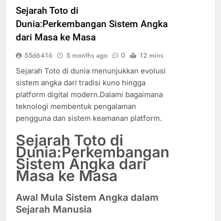
Sejarah Toto di
Dunia:Perkembangan Sistem Angka
dari Masa ke Masa
55d6416
5 months ago
0
12 mins
Sejarah Toto di dunia menunjukkan evolusi
sistem angka dari tradisi kuno hingga
platform digital modern.Dalami bagaimana
teknologi membentuk pengalaman
pengguna dan sistem keamanan platform.
Sejarah Toto di
Dunia:Perkembangan
Sistem Angka dari
Masa ke Masa
Awal Mula Sistem Angka dalam
Sejarah Manusia