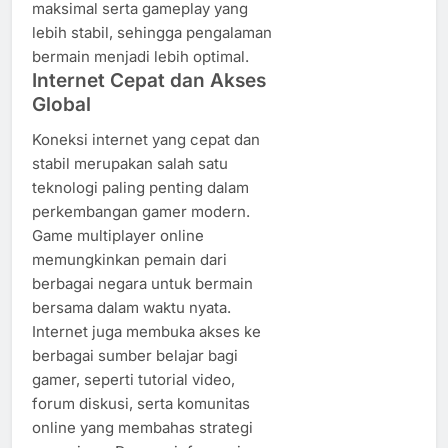
maksimal serta gameplay yang
lebih stabil, sehingga pengalaman
bermain menjadi lebih optimal.
Internet Cepat dan Akses
Global
Koneksi internet yang cepat dan
stabil merupakan salah satu
teknologi paling penting dalam
perkembangan gamer modern.
Game multiplayer online
memungkinkan pemain dari
berbagai negara untuk bermain
bersama dalam waktu nyata.
Internet juga membuka akses ke
berbagai sumber belajar bagi
gamer, seperti tutorial video,
forum diskusi, serta komunitas
online yang membahas strategi