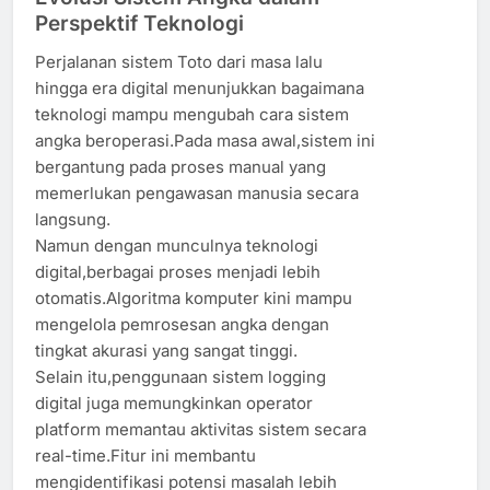
Perspektif Teknologi
Perjalanan sistem Toto dari masa lalu
hingga era digital menunjukkan bagaimana
teknologi mampu mengubah cara sistem
angka beroperasi.Pada masa awal,sistem ini
bergantung pada proses manual yang
memerlukan pengawasan manusia secara
langsung.
Namun dengan munculnya teknologi
digital,berbagai proses menjadi lebih
otomatis.Algoritma komputer kini mampu
mengelola pemrosesan angka dengan
tingkat akurasi yang sangat tinggi.
Selain itu,penggunaan sistem logging
digital juga memungkinkan operator
platform memantau aktivitas sistem secara
real-time.Fitur ini membantu
mengidentifikasi potensi masalah lebih