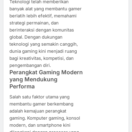
Teknologi telah memberikan
banyak alat yang membantu gamer
berlatih lebih efektif, memahami
strategi permainan, dan
berinteraksi dengan komunitas
global. Dengan dukungan
teknologi yang semakin canggih,
dunia gaming kini menjadi ruang
bagi kreativitas, kompetisi, dan
pengembangan diri.
Perangkat Gaming Modern
yang Mendukung
Performa
Salah satu faktor utama yang
membantu gamer berkembang
adalah kemajuan perangkat
gaming. Komputer gaming, konsol
modern, dan smartphone kini