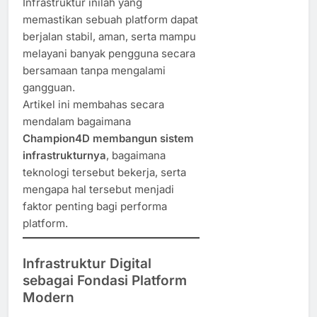
Infrastruktur inilah yang
memastikan sebuah platform dapat
berjalan stabil, aman, serta mampu
melayani banyak pengguna secara
bersamaan tanpa mengalami
gangguan.
Artikel ini membahas secara
mendalam bagaimana
Champion4D membangun sistem
infrastrukturnya
, bagaimana
teknologi tersebut bekerja, serta
mengapa hal tersebut menjadi
faktor penting bagi performa
platform.
Infrastruktur Digital
sebagai Fondasi Platform
Modern