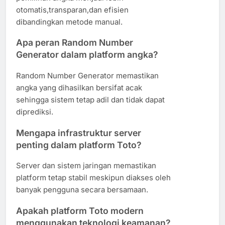
otomatis,transparan,dan efisien
dibandingkan metode manual.
Apa peran Random Number
Generator dalam platform angka?
Random Number Generator memastikan
angka yang dihasilkan bersifat acak
sehingga sistem tetap adil dan tidak dapat
diprediksi.
Mengapa infrastruktur server
penting dalam platform Toto?
Server dan sistem jaringan memastikan
platform tetap stabil meskipun diakses oleh
banyak pengguna secara bersamaan.
Apakah platform Toto modern
menggunakan teknologi keamanan?