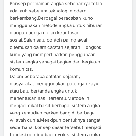
Konsep permainan angka sebenarnya telah
ada jauh sebelum teknologi modern
berkembang.Berbagai peradaban kuno
menggunakan metode angka untuk hiburan
maupun pengambilan keputusan
sosial.Salah satu contoh paling awal
ditemukan dalam catatan sejarah Tiongkok
kuno yang memperlihatkan penggunaan
sistem angka sebagai bagian dari kegiatan
komunitas.
Dalam beberapa catatan sejarah,
masyarakat menggunakan potongan kayu
atau batu bertanda angka untuk
menentukan hasil tertentu.Metode ini
menjadi cikal bakal berbagai sistem angka
yang kemudian berkembang di berbagai
wilayah dunia.Meskipun bentuknya sangat
sederhana, konsep dasar tersebut menjadi
fondasi penting bagi evolusi sistem angka