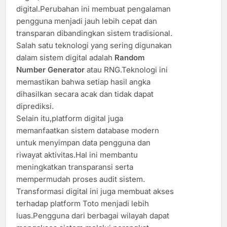
digital.Perubahan ini membuat pengalaman
pengguna menjadi jauh lebih cepat dan
transparan dibandingkan sistem tradisional.
Salah satu teknologi yang sering digunakan
dalam sistem digital adalah
Random
Number Generator
atau RNG.Teknologi ini
memastikan bahwa setiap hasil angka
dihasilkan secara acak dan tidak dapat
diprediksi.
Selain itu,platform digital juga
memanfaatkan sistem database modern
untuk menyimpan data pengguna dan
riwayat aktivitas.Hal ini membantu
meningkatkan transparansi serta
mempermudah proses audit sistem.
Transformasi digital ini juga membuat akses
terhadap platform Toto menjadi lebih
luas.Pengguna dari berbagai wilayah dapat