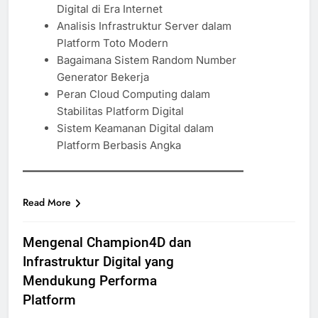
Digital di Era Internet
Analisis Infrastruktur Server dalam
Platform Toto Modern
Bagaimana Sistem Random Number
Generator Bekerja
Peran Cloud Computing dalam
Stabilitas Platform Digital
Sistem Keamanan Digital dalam
Platform Berbasis Angka
Read More
Mengenal Champion4D dan
Infrastruktur Digital yang
Mendukung Performa
Platform