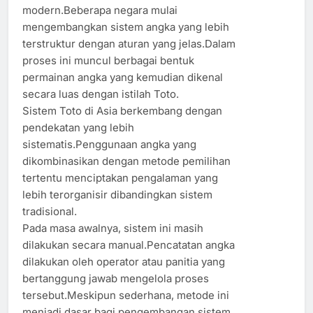
modern.Beberapa negara mulai
mengembangkan sistem angka yang lebih
terstruktur dengan aturan yang jelas.Dalam
proses ini muncul berbagai bentuk
permainan angka yang kemudian dikenal
secara luas dengan istilah Toto.
Sistem Toto di Asia berkembang dengan
pendekatan yang lebih
sistematis.Penggunaan angka yang
dikombinasikan dengan metode pemilihan
tertentu menciptakan pengalaman yang
lebih terorganisir dibandingkan sistem
tradisional.
Pada masa awalnya, sistem ini masih
dilakukan secara manual.Pencatatan angka
dilakukan oleh operator atau panitia yang
bertanggung jawab mengelola proses
tersebut.Meskipun sederhana, metode ini
menjadi dasar bagi pengembangan sistem