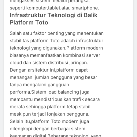
mengakses sistem melalui perangkat
seperti komputer,tablet,atau smartphone.
Infrastruktur Teknologi di Balik
Platform Toto
Salah satu faktor penting yang menentukan
stabilitas platform Toto adalah infrastruktur
teknologi yang digunakan.Platform modern
biasanya memanfaatkan kombinasi server
cloud dan sistem distribusi jaringan.
Dengan arsitektur ini,platform dapat
menangani jumlah pengguna yang besar
tanpa mengalami gangguan
performa.Sistem load balancing juga
membantu mendistribusikan trafik secara
merata sehingga platform tetap stabil
meskipun terjadi lonjakan pengguna.
Selain itu,platform Toto modern juga
dilengkapi dengan berbagai sistem
keamanan digital.Beberapa teknologi yang