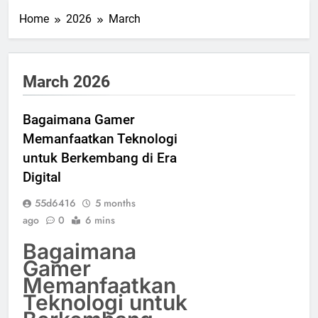
Home
2026
March
March 2026
Bagaimana Gamer
Memanfaatkan Teknologi
untuk Berkembang di Era
Digital
55d6416
5 months
ago
0
6 mins
Bagaimana
Gamer
Memanfaatkan
Teknologi untuk