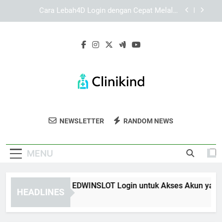
Skip
Daftar Edwinslot Resmi untuk Akses Akun yang
to
Lebih Stabil dan Mudah Dipahami
content
Daftar Lebah4D Resmi untuk Pengalaman Akses
yang Lebih Praktis dan Terarah
Panduan Lengkap EDWINSLOT Login untuk Akses
Akun yang Lebih Stabil
Cara Lebah4D Login dengan Cepat Melalui
Perangkat Mobile
Daftar Edwinslot Resmi untuk Akses Akun yang
Lebih Stabil dan Mudah Dipahami
Clinikind
Dapatkan Layanan Medis Profesional Di
Daftar Lebah4D Resmi untuk Pengalaman Akses
NEWSLETTER
RANDOM NEWS
yang Lebih Praktis dan Terarah
Clinikind.
MENU
nduan Lengkap EDWINSLOT Login untuk Akses Akun yang Lebi
HEADLINES
onth Ago