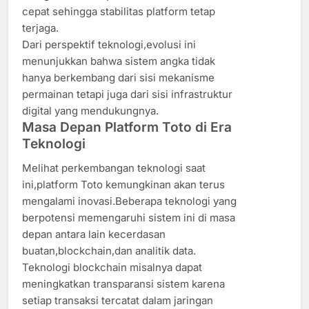
cepat sehingga stabilitas platform tetap
terjaga.
Dari perspektif teknologi,evolusi ini
menunjukkan bahwa sistem angka tidak
hanya berkembang dari sisi mekanisme
permainan tetapi juga dari sisi infrastruktur
digital yang mendukungnya.
Masa Depan Platform Toto di Era
Teknologi
Melihat perkembangan teknologi saat
ini,platform Toto kemungkinan akan terus
mengalami inovasi.Beberapa teknologi yang
berpotensi memengaruhi sistem ini di masa
depan antara lain kecerdasan
buatan,blockchain,dan analitik data.
Teknologi blockchain misalnya dapat
meningkatkan transparansi sistem karena
setiap transaksi tercatat dalam jaringan