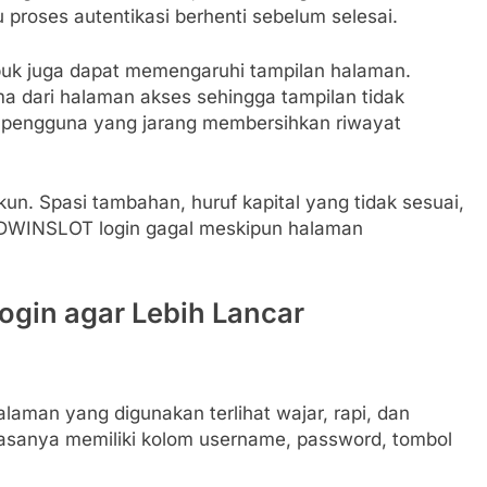
 proses autentikasi berhenti sebelum selesai.
uk juga dapat memengaruhi tampilan halaman.
 dari halaman akses sehingga tampilan tidak
da pengguna yang jarang membersihkan riwayat
un. Spasi tambahan, huruf kapital yang tidak sesuai,
DWINSLOT login gagal meskipun halaman
gin agar Lebih Lancar
aman yang digunakan terlihat wajar, rapi, dan
asanya memiliki kolom username, password, tombol