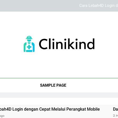
Cara Lebah4D Login d
Daftar Edwinslot Resmi untuk Akses Akun 
Daftar Lebah4D Resmi untuk Pengalaman 
Panduan Lengkap EDWINSLOT Login
Cara Lebah4D Login d
Daftar Edwinslot Resmi untuk Akses Akun 
nikind
ayanan Medis Profesional Di Clinikind.
Daftar Lebah4D Resmi untuk Pengalaman 
SAMPLE PAGE
dengan Cepat Melalui Perangkat Mobile
Daftar Edwinsl
2 Months Ago