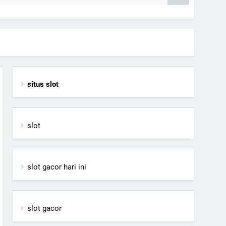
situs slot
slot
slot gacor hari ini
slot gacor