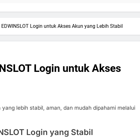
EDWINSLOT Login untuk Akses Akun yang Lebih Stabil
NSLOT Login untuk Akses
ang lebih stabil, aman, dan mudah dipahami melalui
SLOT Login yang Stabil