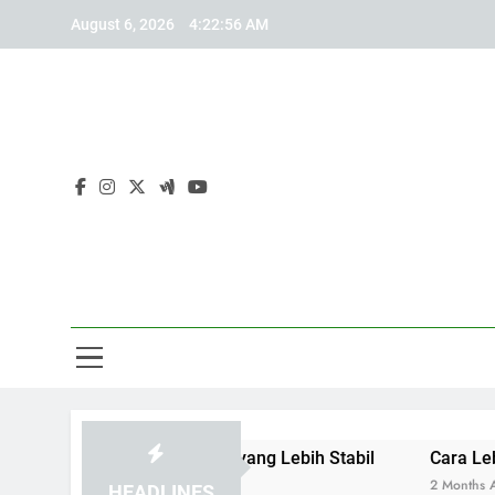
Skip
August 6, 2026
4:22:57 AM
to
content
Cli
Dapatkan L
uk Akses Akun yang Lebih Stabil
Cara Lebah4D Login 
2 Months Ago
HEADLINES