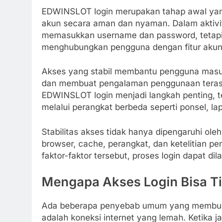
EDWINSLOT login merupakan tahap awal yang
akun secara aman dan nyaman. Dalam aktivit
memasukkan username dan password, tetapi j
menghubungkan pengguna dengan fitur akun
Akses yang stabil membantu pengguna masuk d
dan membuat pengalaman penggunaan terasa l
EDWINSLOT login menjadi langkah penting, 
melalui perangkat berbeda seperti ponsel, la
Stabilitas akses tidak hanya dipengaruhi oleh 
browser, cache, perangkat, dan ketelitian 
faktor-faktor tersebut, proses login dapat di
Mengapa Akses Login Bisa Ti
Ada beberapa penyebab umum yang membuat p
adalah koneksi internet yang lemah. Ketika ja