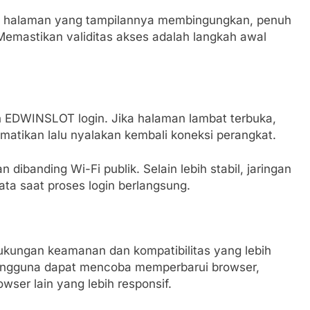
a halaman yang tampilannya membingungkan, penuh
Memastikan validitas akses adalah langkah awal
n EDWINSLOT login. Jika halaman lambat terbuka,
 matikan lalu nyalakan kembali koneksi perangkat.
 dibanding Wi-Fi publik. Selain lebih stabil, jaringan
a saat proses login berlangsung.
dukungan keamanan dan kompatibilitas yang lebih
 pengguna dapat mencoba memperbarui browser,
er lain yang lebih responsif.