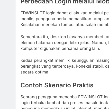
Perbedaan Login melalui Mob
EDWINSLOT login dapat dilakukan melalui p
mobile, pengguna perlu memastikan tampilan h
Kesalahan menekan tombol atau salah membaca 
Sementara itu, desktop biasanya memberi ta
elemen halaman dengan lebih jelas. Namun, k
komputer digunakan bersama orang lain.
Kedua perangkat memiliki keunggulan masin
perangkat yang terpercaya, koneksi stabil,
secara optimal.
Contoh Skenario Praktis
Seorang pengguna mencoba EDWINSLOT login 
login terbuka lambat dan proses masuk tidak l
pengguna memeriksa sinyal internet, menutup