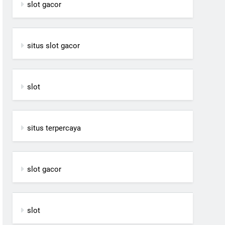
slot gacor
situs slot gacor
slot
situs terpercaya
slot gacor
slot