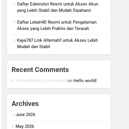
Daftar Edwinslot Resmi untuk Akses Akun
yang Lebih Stabil dan Mudah Dipahami
Daftar Lebah4D Resmi untuk Pengalaman
Akses yang Lebih Praktis dan Terarah
Kaya787 Link Alternatif untuk Akses Lebih
Mudah dan Stabil
Recent Comments
A WordPress Commenter
on
Hello world!
Archives
June 2026
May 2026