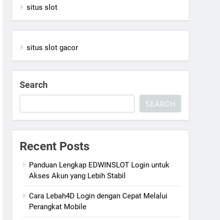
situs slot
situs slot gacor
Search
SEARCH
Recent Posts
Panduan Lengkap EDWINSLOT Login untuk
Akses Akun yang Lebih Stabil
Cara Lebah4D Login dengan Cepat Melalui
Perangkat Mobile