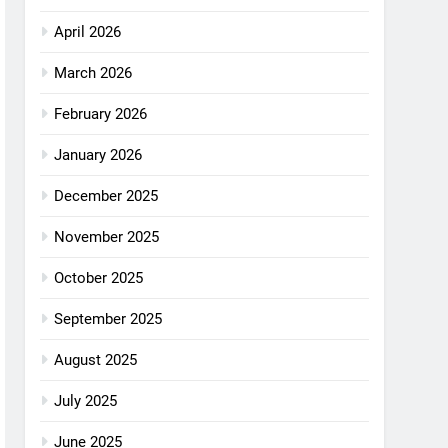
April 2026
March 2026
February 2026
January 2026
December 2025
November 2025
October 2025
September 2025
August 2025
July 2025
June 2025