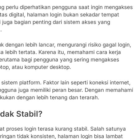
 perlu diperhatikan pengguna saat ingin mengakses
as digital, halaman login bukan sekadar tempat
uga bagian penting dari sistem akses yang
.
engan lebih lancar, mengurangi risiko gagal login,
ebih tertata. Karena itu, memahami cara kerja
terutama bagi pengguna yang sering mengakses
ptop, atau komputer desktop.
sistem platform. Faktor lain seperti koneksi internet,
pengguna juga memiliki peran besar. Dengan memahami
lakukan dengan lebih tenang dan terarah.
dak Stabil?
roses login terasa kurang stabil. Salah satunya
ringan tidak konsisten, halaman login bisa lambat