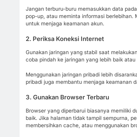
Jangan terburu-buru memasukkan data pad
pop-up, atau meminta informasi berlebihan. 
untuk menjaga keamanan akun.
2. Periksa Koneksi Internet
Gunakan jaringan yang stabil saat melakuka
coba pindah ke jaringan yang lebih baik atau
Menggunakan jaringan pribadi lebih disarankan
pribadi juga membantu menjaga keamanan dat
3. Gunakan Browser Terbaru
Browser yang diperbarui biasanya memiliki 
baik. Jika halaman tidak tampil sempurna,
membersihkan cache, atau menggunakan brows