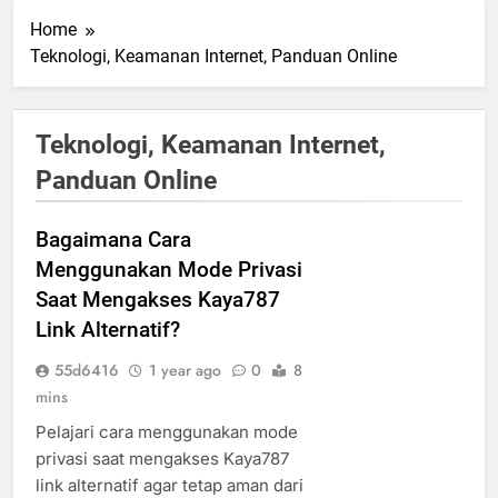
Home
Teknologi, Keamanan Internet, Panduan Online
Teknologi, Keamanan Internet,
Panduan Online
Bagaimana Cara
Menggunakan Mode Privasi
Saat Mengakses Kaya787
Link Alternatif?
55d6416
1 year ago
0
8
mins
Pelajari cara menggunakan mode
privasi saat mengakses Kaya787
link alternatif agar tetap aman dari