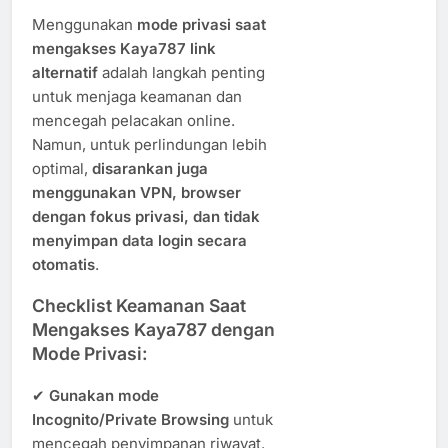
Menggunakan
mode privasi saat
mengakses Kaya787 link
alternatif
adalah langkah penting
untuk menjaga keamanan dan
mencegah pelacakan online.
Namun, untuk perlindungan lebih
optimal,
disarankan juga
menggunakan VPN, browser
dengan fokus privasi, dan tidak
menyimpan data login secara
otomatis
.
Checklist Keamanan Saat
Mengakses Kaya787 dengan
Mode Privasi:
✔
Gunakan mode
Incognito/Private Browsing
untuk
mencegah penyimpanan riwayat.