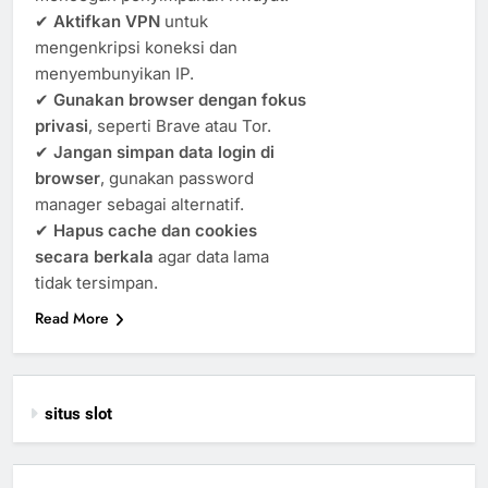
✔
Aktifkan VPN
untuk
mengenkripsi koneksi dan
menyembunyikan IP.
✔
Gunakan browser dengan fokus
privasi
, seperti Brave atau Tor.
✔
Jangan simpan data login di
browser
, gunakan password
manager sebagai alternatif.
✔
Hapus cache dan cookies
secara berkala
agar data lama
tidak tersimpan.
Read More
situs slot