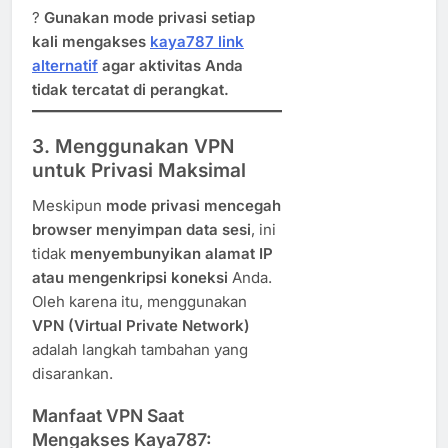
?
Gunakan mode privasi setiap
kali mengakses
kaya787 link
alternatif
agar aktivitas Anda
tidak tercatat di perangkat.
3. Menggunakan VPN
untuk Privasi Maksimal
Meskipun
mode privasi mencegah
browser menyimpan data sesi
, ini
tidak
menyembunyikan alamat IP
atau mengenkripsi koneksi
Anda.
Oleh karena itu, menggunakan
VPN (Virtual Private Network)
adalah langkah tambahan yang
disarankan.
Manfaat VPN Saat
Mengakses Kaya787: