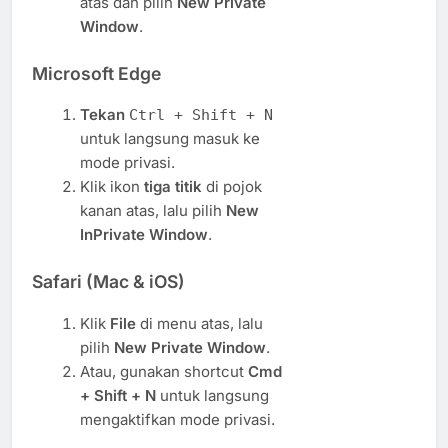
atas dan pilih
New Private
Window
.
Microsoft Edge
Tekan
Ctrl + Shift + N
untuk langsung masuk ke
mode privasi.
Klik ikon
tiga titik
di pojok
kanan atas, lalu pilih
New
InPrivate Window
.
Safari (Mac & iOS)
Klik
File
di menu atas, lalu
pilih
New Private Window
.
Atau, gunakan shortcut
Cmd
+ Shift + N
untuk langsung
mengaktifkan mode privasi.