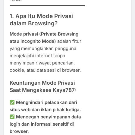
1. Apa Itu Mode Privasi
dalam Browsing?
Mode privasi (Private Browsing
atau Incognito Mode)
adalah fitur
yang memungkinkan pengguna
menjelajahi internet tanpa
menyimpan riwayat pencarian,
cookie, atau data sesi di browser.
Keuntungan Mode Privasi
Saat Mengakses Kaya787:
Menghindari pelacakan dari
situs web dan iklan pihak ketiga.
Mencegah penyimpanan data
login dan informasi sensitif di
browser.