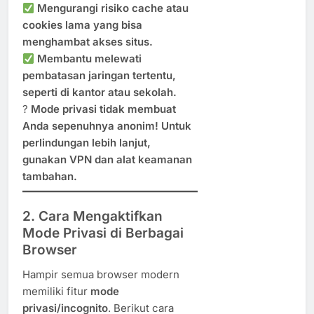
Mengurangi risiko cache atau
cookies lama yang bisa
menghambat akses situs.
Membantu melewati
pembatasan jaringan tertentu,
seperti di kantor atau sekolah.
?
Mode privasi tidak membuat
Anda sepenuhnya anonim! Untuk
perlindungan lebih lanjut,
gunakan VPN dan alat keamanan
tambahan.
2. Cara Mengaktifkan
Mode Privasi di Berbagai
Browser
Hampir semua browser modern
memiliki fitur
mode
privasi/incognito
. Berikut cara