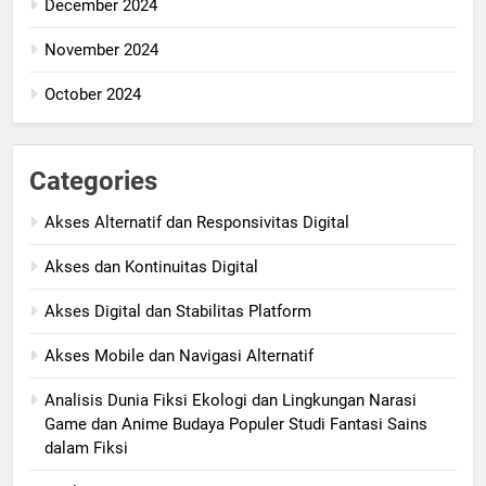
December 2024
November 2024
October 2024
Categories
Akses Alternatif dan Responsivitas Digital
Akses dan Kontinuitas Digital
Akses Digital dan Stabilitas Platform
Akses Mobile dan Navigasi Alternatif
Analisis Dunia Fiksi Ekologi dan Lingkungan Narasi
Game dan Anime Budaya Populer Studi Fantasi Sains
dalam Fiksi