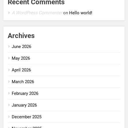
Recent Comments
A WordPress Commenter
on
Hello world!
Archives
June 2026
May 2026
April 2026
March 2026
February 2026
January 2026
December 2025