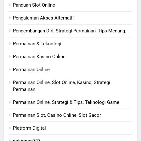
Panduan Slot Online
Pengalaman Akses Alternatif
Pengembangan Diri, Strategi Permainan, Tips Menang.
Permainan & Teknologi
Permainan Kasino Online
Permainan Online
Permainan Online, Slot Online, Kasino, Strategi
Permainan
Permainan Online, Strategi & Tips, Teknologi Game
Permainan Slot, Casino Online, Slot Gacor
Platform Digital
pokemon787