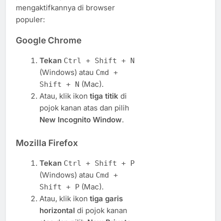
mengaktifkannya di browser
populer:
Google Chrome
Tekan
Ctrl + Shift + N
(Windows) atau
Cmd +
(Mac).
Shift + N
Atau, klik ikon
tiga titik
di
pojok kanan atas dan pilih
New Incognito Window
.
Mozilla Firefox
Tekan
Ctrl + Shift + P
(Windows) atau
Cmd +
(Mac).
Shift + P
Atau, klik ikon
tiga garis
horizontal
di pojok kanan