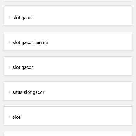
slot gacor
slot gacor hari ini
slot gacor
situs slot gacor
slot