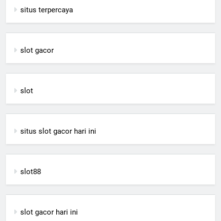
situs terpercaya
slot gacor
slot
situs slot gacor hari ini
slot88
slot gacor hari ini