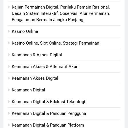
Kajian Permainan Digital, Perilaku Pemain Rasional,
Desain Sistem Interaktif, Observasi Alur Permainan,
Pengalaman Bermain Jangka Panjang
Kasino Online
Kasino Online, Slot Online, Strategi Permainan
Keamanan & Akses Digital
Keamanan Akses & Alternatif Akun
Keamanan Akses Digital
Keamanan Digital
Keamanan Digital & Edukasi Teknologi
Keamanan Digital & Panduan Pengguna
Keamanan Digital & Panduan Platform