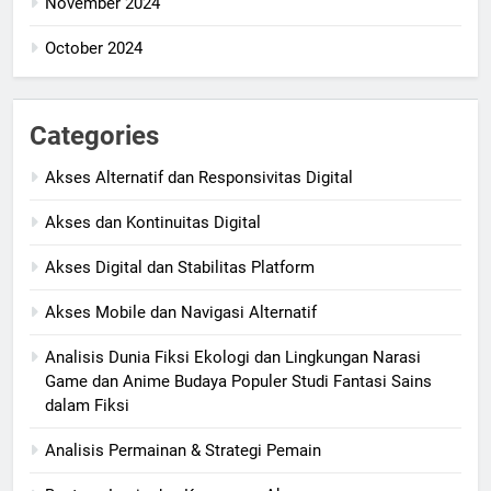
November 2024
October 2024
Categories
Akses Alternatif dan Responsivitas Digital
Akses dan Kontinuitas Digital
Akses Digital dan Stabilitas Platform
Akses Mobile dan Navigasi Alternatif
Analisis Dunia Fiksi Ekologi dan Lingkungan Narasi
Game dan Anime Budaya Populer Studi Fantasi Sains
dalam Fiksi
Analisis Permainan & Strategi Pemain