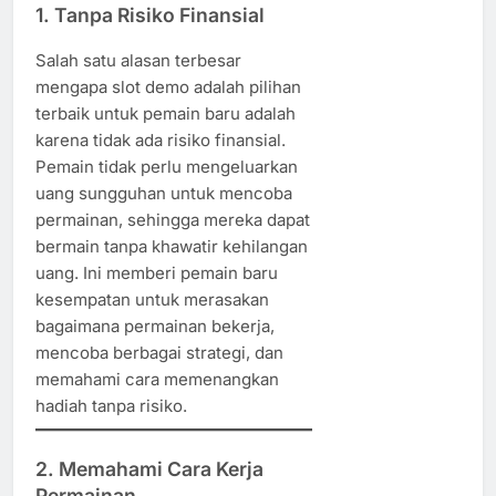
1.
Tanpa Risiko Finansial
Salah satu alasan terbesar
mengapa slot demo adalah pilihan
terbaik untuk pemain baru adalah
karena tidak ada risiko finansial.
Pemain tidak perlu mengeluarkan
uang sungguhan untuk mencoba
permainan, sehingga mereka dapat
bermain tanpa khawatir kehilangan
uang. Ini memberi pemain baru
kesempatan untuk merasakan
bagaimana permainan bekerja,
mencoba berbagai strategi, dan
memahami cara memenangkan
hadiah tanpa risiko.
2.
Memahami Cara Kerja
Permainan