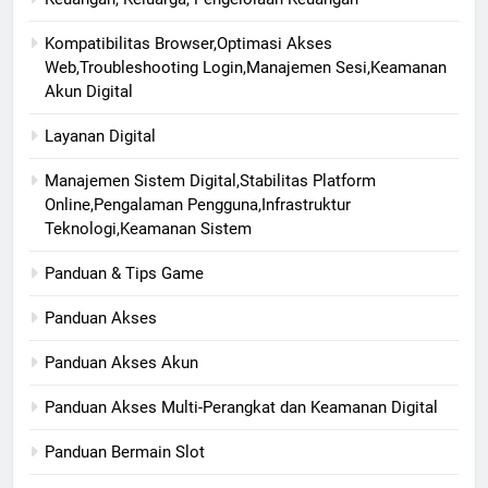
Kompatibilitas Browser,Optimasi Akses
Web,Troubleshooting Login,Manajemen Sesi,Keamanan
Akun Digital
Layanan Digital
Manajemen Sistem Digital,Stabilitas Platform
Online,Pengalaman Pengguna,Infrastruktur
Teknologi,Keamanan Sistem
Panduan & Tips Game
Panduan Akses
Panduan Akses Akun
Panduan Akses Multi-Perangkat dan Keamanan Digital
Panduan Bermain Slot