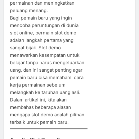
permainan dan meningkatkan
peluang menang.
Bagi pemain baru yang ingin
mencoba peruntungan di dunia
slot online, bermain slot demo
adalah langkah pertama yang
sangat bijak. Slot demo
menawarkan kesempatan untuk
belajar tanpa harus mengeluarkan
uang, dan ini sangat penting agar
pemain baru bisa memahami cara
kerja permainan sebelum
melangkah ke taruhan uang asli.
Dalam artikel ini, kita akan
membahas beberapa alasan
mengapa slot demo adalah pilihan
terbaik untuk pemain baru.