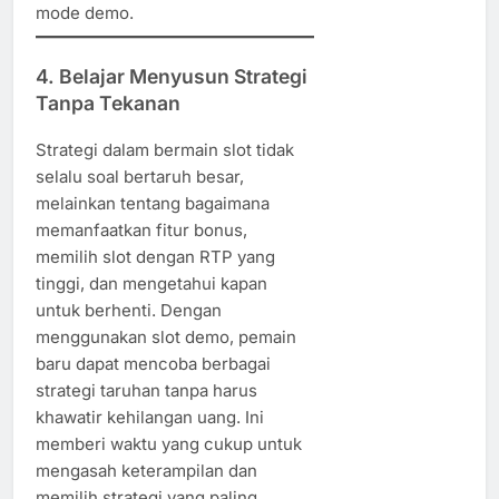
mode demo.
4.
Belajar Menyusun Strategi
Tanpa Tekanan
Strategi dalam bermain slot tidak
selalu soal bertaruh besar,
melainkan tentang bagaimana
memanfaatkan fitur bonus,
memilih slot dengan RTP yang
tinggi, dan mengetahui kapan
untuk berhenti. Dengan
menggunakan slot demo, pemain
baru dapat mencoba berbagai
strategi taruhan tanpa harus
khawatir kehilangan uang. Ini
memberi waktu yang cukup untuk
mengasah keterampilan dan
memilih strategi yang paling