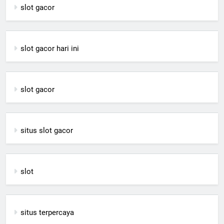
slot gacor
slot gacor hari ini
slot gacor
situs slot gacor
slot
situs terpercaya