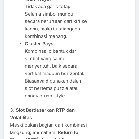
Tidak ada garis tetap.
Selama simbol muncul
secara berurutan dari kiri ke
kanan, maka itu dianggap
kombinasi menang.
Cluster Pays:
Kombinasi dibentuk dari
simbol yang saling
menyentuh, baik secara
vertikal maupun horizontal.
Biasanya digunakan dalam
slot bertema puzzle atau
candy crush-style.
3. Slot Berdasarkan RTP dan
Volatilitas
Meski bukan bagian dari kombinasi
langsung, memahami
Return to