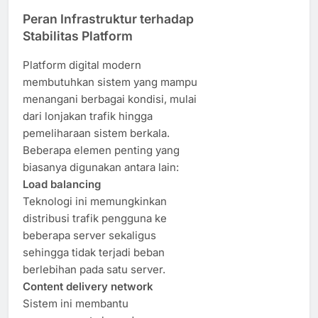
Peran Infrastruktur terhadap
Stabilitas Platform
Platform digital modern
membutuhkan sistem yang mampu
menangani berbagai kondisi, mulai
dari lonjakan trafik hingga
pemeliharaan sistem berkala.
Beberapa elemen penting yang
biasanya digunakan antara lain:
Load balancing
Teknologi ini memungkinkan
distribusi trafik pengguna ke
beberapa server sekaligus
sehingga tidak terjadi beban
berlebihan pada satu server.
Content delivery network
Sistem ini membantu