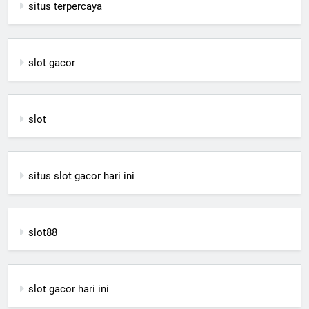
situs terpercaya
slot gacor
slot
situs slot gacor hari ini
slot88
slot gacor hari ini