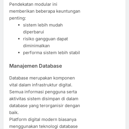
Pendekatan modular ini
memberikan beberapa keuntungan
penting:
sistem lebih mudah
diperbarui
risiko gangguan dapat
diminimalkan
performa sistem lebih stabil
Manajemen Database
Database merupakan komponen
vital dalam infrastruktur digital.
Semua informasi pengguna serta
aktivitas sistem disimpan di dalam
database yang terorganisir dengan
baik.
Platform digital modern biasanya
menggunakan teknologi database