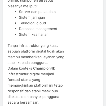
online. Komponen tersebut
biasanya meliputi:
Server dan pusat data
Sistem jaringan
Teknologi cloud
Database management
Sistem keamanan
Tanpa infrastruktur yang kuat,
sebuah platform digital tidak akan
mampu memberikan layanan yang
stabil kepada pengguna.
Dalam konteks
Champion4D
,
infrastruktur digital menjadi
fondasi utama yang
memungkinkan platform ini tetap
responsif dan stabil meskipun
diakses oleh banyak pengguna
secara bersamaan.