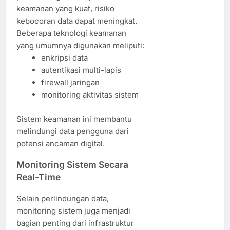
keamanan yang kuat, risiko
kebocoran data dapat meningkat.
Beberapa teknologi keamanan
yang umumnya digunakan meliputi:
enkripsi data
autentikasi multi-lapis
firewall jaringan
monitoring aktivitas sistem
Sistem keamanan ini membantu
melindungi data pengguna dari
potensi ancaman digital.
Monitoring Sistem Secara
Real-Time
Selain perlindungan data,
monitoring sistem juga menjadi
bagian penting dari infrastruktur