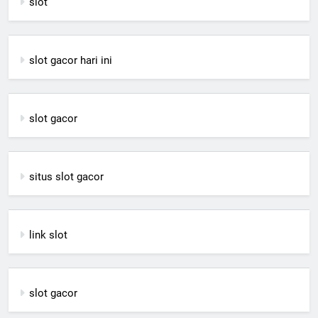
slot
slot gacor hari ini
slot gacor
situs slot gacor
link slot
slot gacor