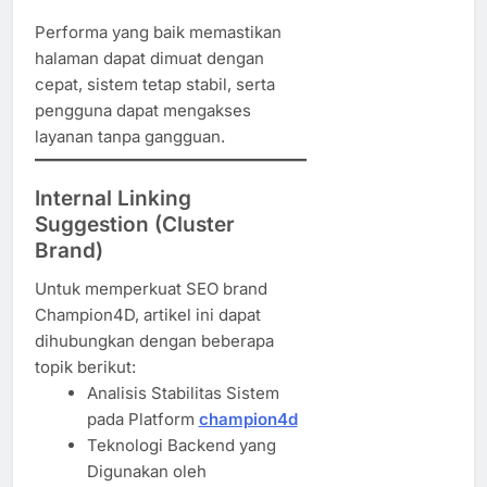
Performa yang baik memastikan
halaman dapat dimuat dengan
cepat, sistem tetap stabil, serta
pengguna dapat mengakses
layanan tanpa gangguan.
Internal Linking
Suggestion (Cluster
Brand)
Untuk memperkuat SEO brand
Champion4D, artikel ini dapat
dihubungkan dengan beberapa
topik berikut:
Analisis Stabilitas Sistem
pada Platform
champion4d
Teknologi Backend yang
Digunakan oleh