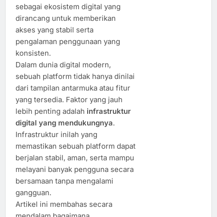
sebagai ekosistem digital yang
dirancang untuk memberikan
akses yang stabil serta
pengalaman penggunaan yang
konsisten.
Dalam dunia digital modern,
sebuah platform tidak hanya dinilai
dari tampilan antarmuka atau fitur
yang tersedia. Faktor yang jauh
lebih penting adalah
infrastruktur
digital yang mendukungnya
.
Infrastruktur inilah yang
memastikan sebuah platform dapat
berjalan stabil, aman, serta mampu
melayani banyak pengguna secara
bersamaan tanpa mengalami
gangguan.
Artikel ini membahas secara
mendalam bagaimana