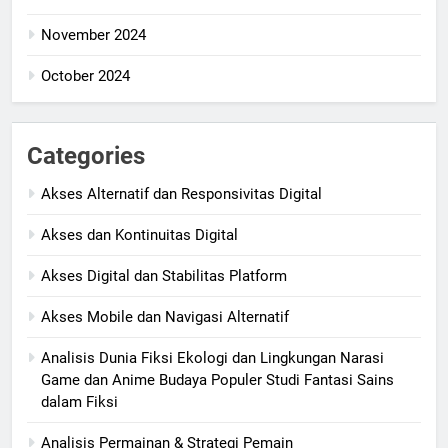
November 2024
October 2024
Categories
Akses Alternatif dan Responsivitas Digital
Akses dan Kontinuitas Digital
Akses Digital dan Stabilitas Platform
Akses Mobile dan Navigasi Alternatif
Analisis Dunia Fiksi Ekologi dan Lingkungan Narasi
Game dan Anime Budaya Populer Studi Fantasi Sains
dalam Fiksi
Analisis Permainan & Strategi Pemain