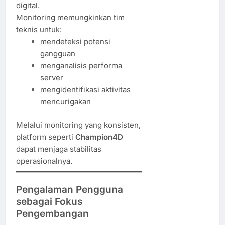
digital.
Monitoring memungkinkan tim
teknis untuk:
mendeteksi potensi
gangguan
menganalisis performa
server
mengidentifikasi aktivitas
mencurigakan
Melalui monitoring yang konsisten,
platform seperti
Champion4D
dapat menjaga stabilitas
operasionalnya.
Pengalaman Pengguna
sebagai Fokus
Pengembangan