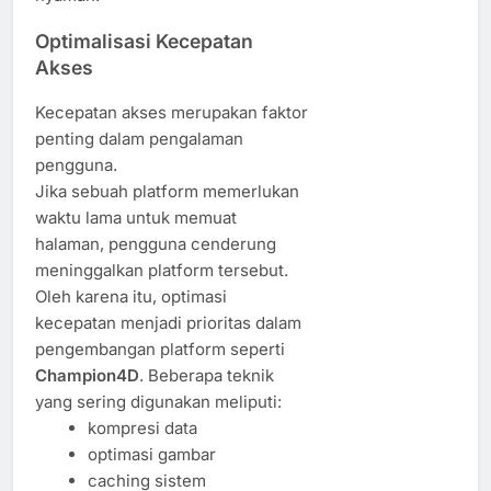
Optimalisasi Kecepatan
Akses
Kecepatan akses merupakan faktor
penting dalam pengalaman
pengguna.
Jika sebuah platform memerlukan
waktu lama untuk memuat
halaman, pengguna cenderung
meninggalkan platform tersebut.
Oleh karena itu, optimasi
kecepatan menjadi prioritas dalam
pengembangan platform seperti
Champion4D
. Beberapa teknik
yang sering digunakan meliputi:
kompresi data
optimasi gambar
caching sistem