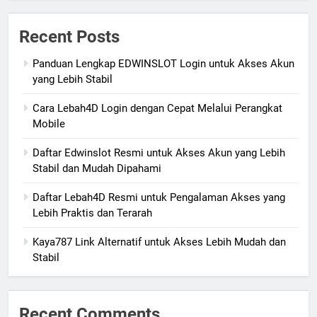
Recent Posts
Panduan Lengkap EDWINSLOT Login untuk Akses Akun
yang Lebih Stabil
Cara Lebah4D Login dengan Cepat Melalui Perangkat
Mobile
Daftar Edwinslot Resmi untuk Akses Akun yang Lebih
Stabil dan Mudah Dipahami
Daftar Lebah4D Resmi untuk Pengalaman Akses yang
Lebih Praktis dan Terarah
Kaya787 Link Alternatif untuk Akses Lebih Mudah dan
Stabil
Recent Comments