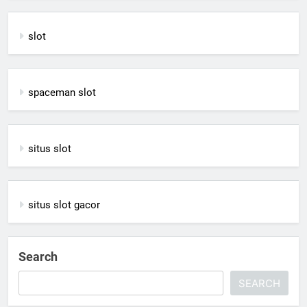
slot
spaceman slot
situs slot
situs slot gacor
Search
SEARCH