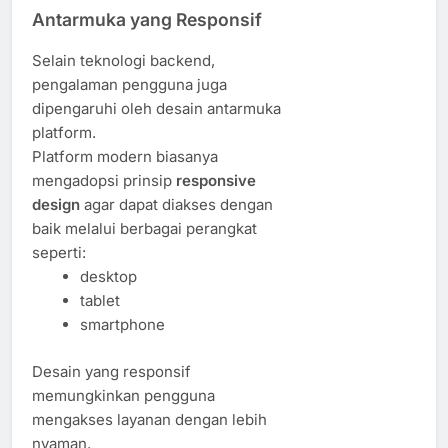
Antarmuka yang Responsif
Selain teknologi backend,
pengalaman pengguna juga
dipengaruhi oleh desain antarmuka
platform.
Platform modern biasanya
mengadopsi prinsip
responsive
design
agar dapat diakses dengan
baik melalui berbagai perangkat
seperti:
desktop
tablet
smartphone
Desain yang responsif
memungkinkan pengguna
mengakses layanan dengan lebih
nyaman.