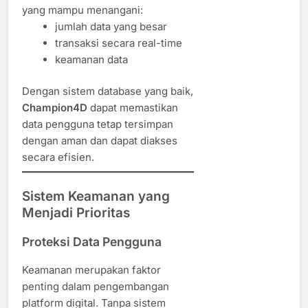
yang mampu menangani:
jumlah data yang besar
transaksi secara real-time
keamanan data
Dengan sistem database yang baik,
Champion4D
dapat memastikan
data pengguna tetap tersimpan
dengan aman dan dapat diakses
secara efisien.
Sistem Keamanan yang
Menjadi Prioritas
Proteksi Data Pengguna
Keamanan merupakan faktor
penting dalam pengembangan
platform digital. Tanpa sistem