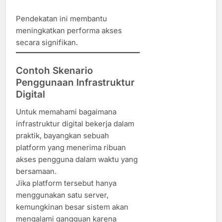
Pendekatan ini membantu
meningkatkan performa akses
secara signifikan.
Contoh Skenario
Penggunaan Infrastruktur
Digital
Untuk memahami bagaimana
infrastruktur digital bekerja dalam
praktik, bayangkan sebuah
platform yang menerima ribuan
akses pengguna dalam waktu yang
bersamaan.
Jika platform tersebut hanya
menggunakan satu server,
kemungkinan besar sistem akan
mengalami gangguan karena