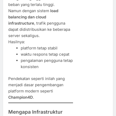
beban yang terlalu tinggi.
Namun dengan sistem
load
balancing dan cloud
infrastructure
, trafik pengguna
dapat didistribusikan ke beberapa
server sekaligus.
Hasilnya:
platform tetap stabil
waktu respons tetap cepat
pengalaman pengguna tetap
konsisten
Pendekatan seperti inilah yang
menjadi dasar pengembangan
platform modern seperti
Champion4D
.
Mengapa Infrastruktur