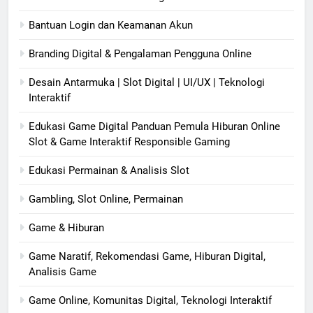
Bantuan Login dan Keamanan Akun
Branding Digital & Pengalaman Pengguna Online
Desain Antarmuka | Slot Digital | UI/UX | Teknologi
Interaktif
Edukasi Game Digital Panduan Pemula Hiburan Online
Slot & Game Interaktif Responsible Gaming
Edukasi Permainan & Analisis Slot
Gambling, Slot Online, Permainan
Game & Hiburan
Game Naratif, Rekomendasi Game, Hiburan Digital,
Analisis Game
Game Online, Komunitas Digital, Teknologi Interaktif