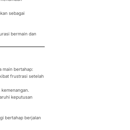
akan sebagai
urasi bermain dan
a main bertahap:
bat frustrasi setelah
et kemenangan.
aruhi keputusan
gi bertahap berjalan