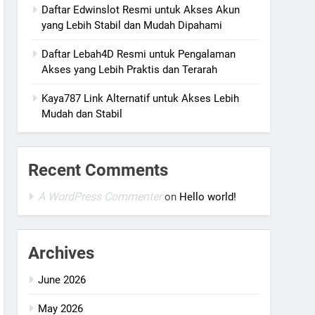
Daftar Edwinslot Resmi untuk Akses Akun
yang Lebih Stabil dan Mudah Dipahami
Daftar Lebah4D Resmi untuk Pengalaman
Akses yang Lebih Praktis dan Terarah
Kaya787 Link Alternatif untuk Akses Lebih
Mudah dan Stabil
Recent Comments
A WordPress Commenter
on
Hello world!
Archives
June 2026
May 2026