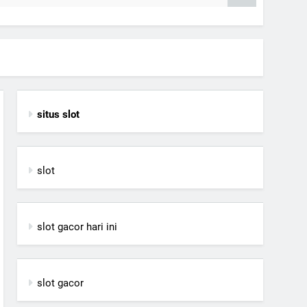
situs slot
slot
slot gacor hari ini
slot gacor