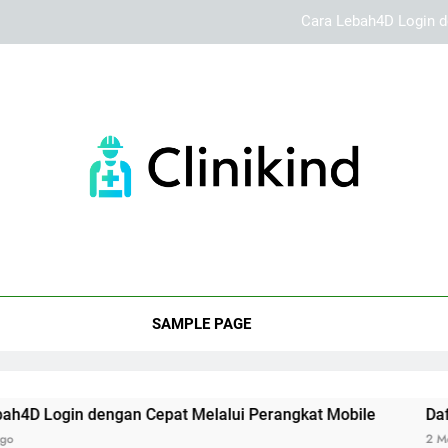
Cara Lebah4D Login d
Daftar Edwinslot Resmi untuk Akses Akun 
Daftar Lebah4D Resmi untuk Pengalaman 
Panduan Lengkap EDWINSLOT Login
Cara Lebah4D Login d
Daftar Edwinslot Resmi untuk Akses Akun 
nikind
ayanan Medis Profesional Di Clinikind.
Daftar Lebah4D Resmi untuk Pengalaman 
SAMPLE PAGE
dengan Cepat Melalui Perangkat Mobile
Daftar Edwinsl
2 Months Ago