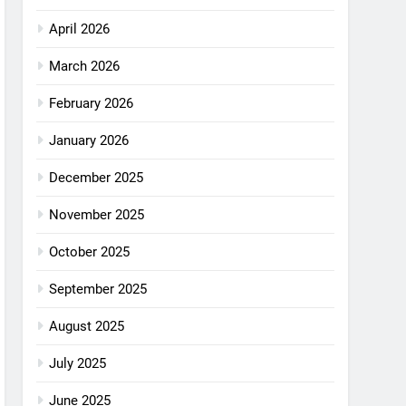
April 2026
March 2026
February 2026
January 2026
December 2025
November 2025
October 2025
September 2025
August 2025
July 2025
June 2025