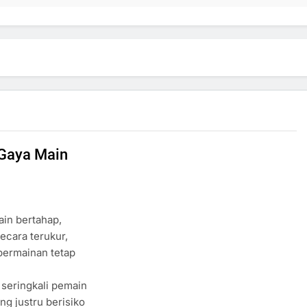
 Gaya Main
ain bertahap,
ecara terukur,
 permainan tetap
seringkali pemain
g justru berisiko