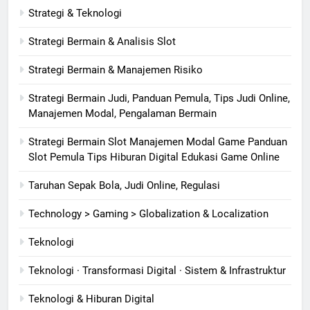
Strategi & Teknologi
Strategi Bermain & Analisis Slot
Strategi Bermain & Manajemen Risiko
Strategi Bermain Judi, Panduan Pemula, Tips Judi Online,
Manajemen Modal, Pengalaman Bermain
Strategi Bermain Slot Manajemen Modal Game Panduan
Slot Pemula Tips Hiburan Digital Edukasi Game Online
Taruhan Sepak Bola, Judi Online, Regulasi
Technology > Gaming > Globalization & Localization
Teknologi
Teknologi · Transformasi Digital · Sistem & Infrastruktur
Teknologi & Hiburan Digital