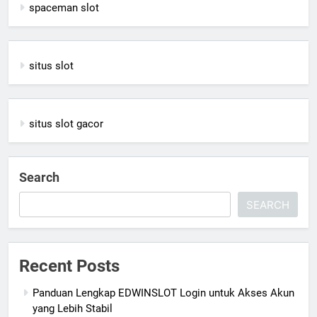
spaceman slot
situs slot
situs slot gacor
Search
SEARCH
Recent Posts
Panduan Lengkap EDWINSLOT Login untuk Akses Akun
yang Lebih Stabil