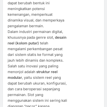
dapat berubah bentuk ini
meningkatkan potensi
kemenangan, memperkuat
dinamika visual, dan memperkaya
pengalaman bermain.
Dalam industri permainan digital,
khususnya pada genre slot,
desain
reel (kolom putar)
telah
mengalami perkembangan pesat
dari sistem statis ke format yang
jauh lebih dinamis dan kompleks.
Salah satu inovasi yang paling
menonjol adalah
struktur reel
modular
, yaitu sistem reel yang
dapat berubah ukuran, konfigurasi,
dan cara beroperasi sepanjang
permainan. Slot yang
menggunakan sistem ini sering kali
dianggap “gacor” karena