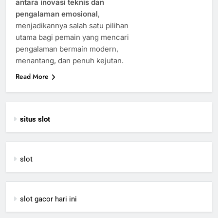
antara inovasi teknis dan
pengalaman emosional
,
menjadikannya salah satu pilihan
utama bagi pemain yang mencari
pengalaman bermain modern,
menantang, dan penuh kejutan.
Read More
situs slot
slot
slot gacor hari ini