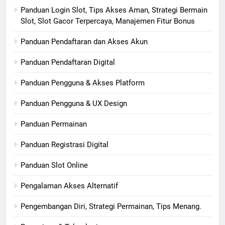
Panduan Login Slot, Tips Akses Aman, Strategi Bermain
Slot, Slot Gacor Terpercaya, Manajemen Fitur Bonus
Panduan Pendaftaran dan Akses Akun
Panduan Pendaftaran Digital
Panduan Pengguna & Akses Platform
Panduan Pengguna & UX Design
Panduan Permainan
Panduan Registrasi Digital
Panduan Slot Online
Pengalaman Akses Alternatif
Pengembangan Diri, Strategi Permainan, Tips Menang.