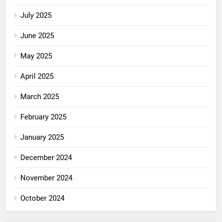
July 2025
June 2025
May 2025
April 2025
March 2025
February 2025
January 2025
December 2024
November 2024
October 2024