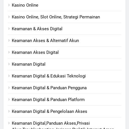
Kasino Online
Kasino Online, Slot Online, Strategi Permainan
Keamanan & Akses Digital
Keamanan Akses & Alternatif Akun
Keamanan Akses Digital
Keamanan Digital
Keamanan Digital & Edukasi Teknologi
Keamanan Digital & Panduan Pengguna
Keamanan Digital & Panduan Platform
Keamanan Digital & Pengelolaan Akses
Keamanan Digital,Panduan Akses,Privasi