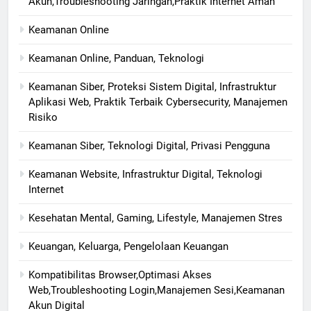
Akun,Troubleshooting Jaringan,Praktik Internet Aman
Keamanan Online
Keamanan Online, Panduan, Teknologi
Keamanan Siber, Proteksi Sistem Digital, Infrastruktur
Aplikasi Web, Praktik Terbaik Cybersecurity, Manajemen
Risiko
Keamanan Siber, Teknologi Digital, Privasi Pengguna
Keamanan Website, Infrastruktur Digital, Teknologi
Internet
Kesehatan Mental, Gaming, Lifestyle, Manajemen Stres
Keuangan, Keluarga, Pengelolaan Keuangan
Kompatibilitas Browser,Optimasi Akses
Web,Troubleshooting Login,Manajemen Sesi,Keamanan
Akun Digital