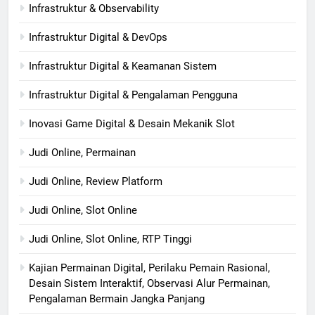
Infrastruktur & Observability
Infrastruktur Digital & DevOps
Infrastruktur Digital & Keamanan Sistem
Infrastruktur Digital & Pengalaman Pengguna
Inovasi Game Digital & Desain Mekanik Slot
Judi Online, Permainan
Judi Online, Review Platform
Judi Online, Slot Online
Judi Online, Slot Online, RTP Tinggi
Kajian Permainan Digital, Perilaku Pemain Rasional,
Desain Sistem Interaktif, Observasi Alur Permainan,
Pengalaman Bermain Jangka Panjang