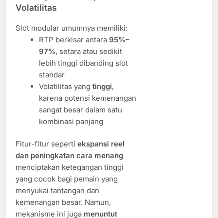
Volatilitas
Slot modular umumnya memiliki:
RTP berkisar antara
95%–
97%
, setara atau sedikit
lebih tinggi dibanding slot
standar
Volatilitas yang
tinggi
,
karena potensi kemenangan
sangat besar dalam satu
kombinasi panjang
Fitur-fitur seperti
ekspansi reel
dan peningkatan cara menang
menciptakan ketegangan tinggi
yang cocok bagi pemain yang
menyukai tantangan dan
kemenangan besar. Namun,
mekanisme ini juga
menuntut