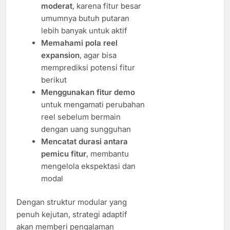
moderat
, karena fitur besar
umumnya butuh putaran
lebih banyak untuk aktif
Memahami pola reel
expansion
, agar bisa
memprediksi potensi fitur
berikut
Menggunakan fitur demo
untuk mengamati perubahan
reel sebelum bermain
dengan uang sungguhan
Mencatat durasi antara
pemicu fitur
, membantu
mengelola ekspektasi dan
modal
Dengan struktur modular yang
penuh kejutan, strategi adaptif
akan memberi pengalaman