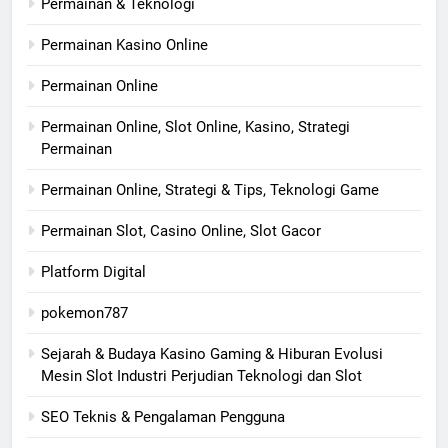
Permainan & Teknologi
Permainan Kasino Online
Permainan Online
Permainan Online, Slot Online, Kasino, Strategi
Permainan
Permainan Online, Strategi & Tips, Teknologi Game
Permainan Slot, Casino Online, Slot Gacor
Platform Digital
pokemon787
Sejarah & Budaya Kasino Gaming & Hiburan Evolusi
Mesin Slot Industri Perjudian Teknologi dan Slot
SEO Teknis & Pengalaman Pengguna