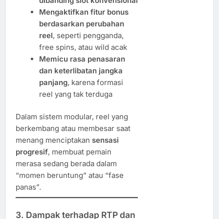
dibanding slot konvensional
Mengaktifkan fitur bonus
berdasarkan perubahan
reel
, seperti pengganda,
free spins, atau wild acak
Memicu rasa penasaran
dan keterlibatan jangka
panjang
, karena formasi
reel yang tak terduga
Dalam sistem modular, reel yang
berkembang atau membesar saat
menang menciptakan
sensasi
progresif
, membuat pemain
merasa sedang berada dalam
“momen beruntung” atau “fase
panas”.
3. Dampak terhadap RTP dan