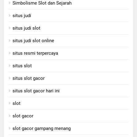
Simbolisme Slot dan Sejarah
situs judi
situs judi slot
situs judi slot online
situs resmi terpercaya
situs slot
situs slot gacor
situs slot gacor hari ini
slot
slot gacor
slot gacor gampang menang