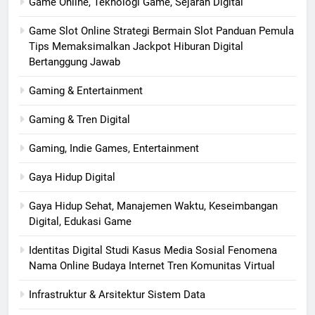
Game Online, Teknologi Game, Sejarah Digital
Game Slot Online Strategi Bermain Slot Panduan Pemula
Tips Memaksimalkan Jackpot Hiburan Digital
Bertanggung Jawab
Gaming & Entertainment
Gaming & Tren Digital
Gaming, Indie Games, Entertainment
Gaya Hidup Digital
Gaya Hidup Sehat, Manajemen Waktu, Keseimbangan
Digital, Edukasi Game
Identitas Digital Studi Kasus Media Sosial Fenomena
Nama Online Budaya Internet Tren Komunitas Virtual
Infrastruktur & Arsitektur Sistem Data