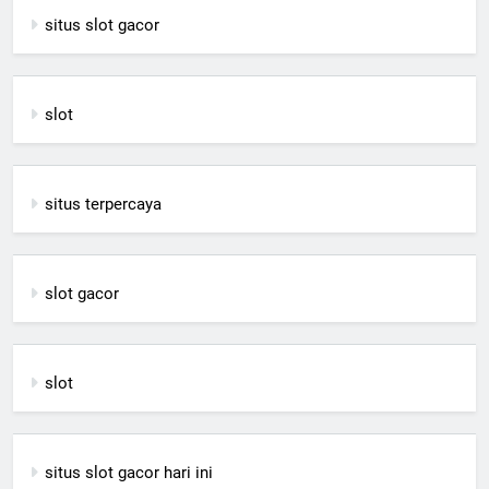
situs slot gacor
slot
situs terpercaya
slot gacor
slot
situs slot gacor hari ini