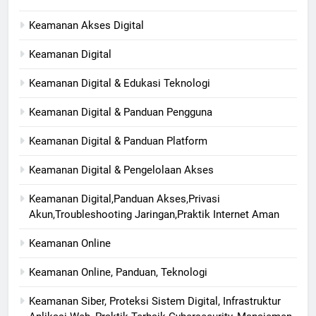
Keamanan Akses Digital
Keamanan Digital
Keamanan Digital & Edukasi Teknologi
Keamanan Digital & Panduan Pengguna
Keamanan Digital & Panduan Platform
Keamanan Digital & Pengelolaan Akses
Keamanan Digital,Panduan Akses,Privasi
Akun,Troubleshooting Jaringan,Praktik Internet Aman
Keamanan Online
Keamanan Online, Panduan, Teknologi
Keamanan Siber, Proteksi Sistem Digital, Infrastruktur