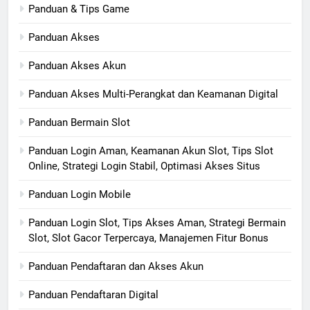
Panduan & Tips Game
Panduan Akses
Panduan Akses Akun
Panduan Akses Multi-Perangkat dan Keamanan Digital
Panduan Bermain Slot
Panduan Login Aman, Keamanan Akun Slot, Tips Slot
Online, Strategi Login Stabil, Optimasi Akses Situs
Panduan Login Mobile
Panduan Login Slot, Tips Akses Aman, Strategi Bermain
Slot, Slot Gacor Terpercaya, Manajemen Fitur Bonus
Panduan Pendaftaran dan Akses Akun
Panduan Pendaftaran Digital