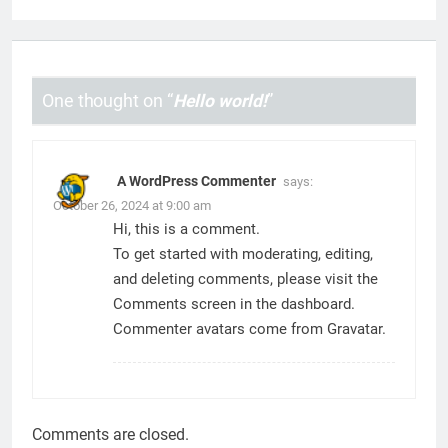
One thought on “
Hello world!
”
A WordPress Commenter
says:
October 26, 2024 at 9:00 am
Hi, this is a comment.
To get started with moderating, editing,
and deleting comments, please visit the
Comments screen in the dashboard.
Commenter avatars come from
Gravatar
.
Comments are closed.