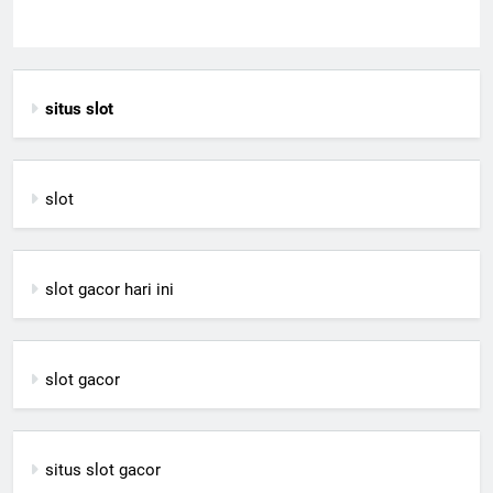
situs slot
slot
slot gacor hari ini
slot gacor
situs slot gacor