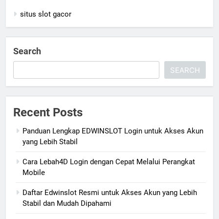
situs slot gacor
Search
SEARCH
Recent Posts
Panduan Lengkap EDWINSLOT Login untuk Akses Akun
yang Lebih Stabil
Cara Lebah4D Login dengan Cepat Melalui Perangkat
Mobile
Daftar Edwinslot Resmi untuk Akses Akun yang Lebih
Stabil dan Mudah Dipahami