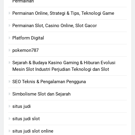
Permainan
Permainan Online, Strategi & Tips, Teknologi Game
Permainan Slot, Casino Online, Slot Gacor
Platform Digital
pokemon787
Sejarah & Budaya Kasino Gaming & Hiburan Evolusi
Mesin Slot Industri Perjudian Teknologi dan Slot
SEO Teknis & Pengalaman Pengguna
Simbolisme Slot dan Sejarah
situs judi
situs judi slot
situs judi slot online