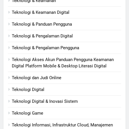
Teknologi & Keamanan
Teknologi & Keamanan Digital
Teknologi & Panduan Pengguna
Teknologi & Pengalaman Digital
Teknologi & Pengalaman Pengguna
Teknologi Akses Akun Panduan Pengguna Keamanan
Digital Platform Mobile & Desktop Literasi Digital
Teknologi dan Judi Online
Teknologi Digital
Teknologi Digital & Inovasi Sistem
Teknologi Game
Teknologi Informasi, Infrastruktur Cloud, Manajemen