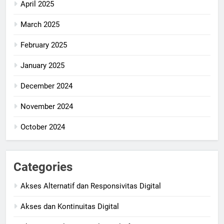
April 2025
March 2025
February 2025
January 2025
December 2024
November 2024
October 2024
Categories
Akses Alternatif dan Responsivitas Digital
Akses dan Kontinuitas Digital