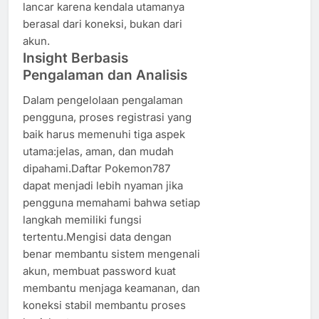
lancar karena kendala utamanya
berasal dari koneksi, bukan dari
akun.
Insight Berbasis
Pengalaman dan Analisis
Dalam pengelolaan pengalaman
pengguna, proses registrasi yang
baik harus memenuhi tiga aspek
utama:jelas, aman, dan mudah
dipahami.Daftar Pokemon787
dapat menjadi lebih nyaman jika
pengguna memahami bahwa setiap
langkah memiliki fungsi
tertentu.Mengisi data dengan
benar membantu sistem mengenali
akun, membuat password kuat
membantu menjaga keamanan, dan
koneksi stabil membantu proses