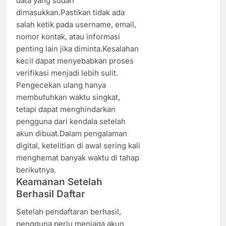
data yang sudah
dimasukkan.Pastikan tidak ada
salah ketik pada username, email,
nomor kontak, atau informasi
penting lain jika diminta.Kesalahan
kecil dapat menyebabkan proses
verifikasi menjadi lebih sulit.
Pengecekan ulang hanya
membutuhkan waktu singkat,
tetapi dapat menghindarkan
pengguna dari kendala setelah
akun dibuat.Dalam pengalaman
digital, ketelitian di awal sering kali
menghemat banyak waktu di tahap
berikutnya.
Keamanan Setelah
Berhasil Daftar
Setelah pendaftaran berhasil,
pengguna perlu menjaga akun