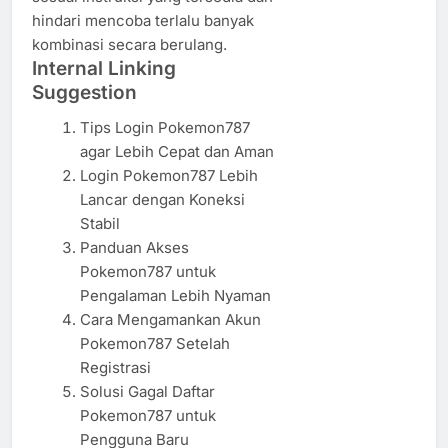
hindari mencoba terlalu banyak
kombinasi secara berulang.
Internal Linking
Suggestion
Tips Login Pokemon787
agar Lebih Cepat dan Aman
Login Pokemon787 Lebih
Lancar dengan Koneksi
Stabil
Panduan Akses
Pokemon787 untuk
Pengalaman Lebih Nyaman
Cara Mengamankan Akun
Pokemon787 Setelah
Registrasi
Solusi Gagal Daftar
Pokemon787 untuk
Pengguna Baru