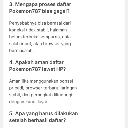
3. Mengapa proses daftar
Pokemon787 bisa gagal?
Penyebabnya bisa berasal dari
koneksi tidak stabil, halaman
belum terbuka sempurna, data
salah input, atau browser yang
bermasalah.
4. Apakah aman daftar
Pokemon787 lewat HP?
Aman jika menggunakan ponsel
pribadi, browser terbaru, jaringan
stabil, dan perangkat dilindungi
dengan kunci layar.
5. Apa yang harus dilakukan
setelah berhasil daftar?