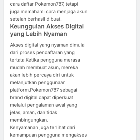
cara daftar Pokemon787, tetapi
juga memahami cara menjaga akun
setelah berhasil dibuat.
Keunggulan Akses Digital
yang Lebih Nyaman
Akses digital yang nyaman dimulai
dari proses pendaftaran yang
tertata.Ketika pengguna merasa
mudah membuat akun, mereka
akan lebih percaya diri untuk
melanjutkan penggunaan
platform.Pokemon787 sebagai
brand digital dapat diperkuat
melalui pengalaman awal yang
jelas, aman, dan tidak
membingungkan.
Kenyamanan juga terlihat dari
kemampuan pengguna mengakses