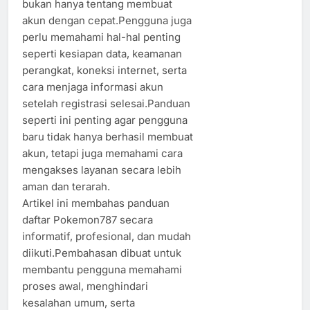
bukan hanya tentang membuat
akun dengan cepat.Pengguna juga
perlu memahami hal-hal penting
seperti kesiapan data, keamanan
perangkat, koneksi internet, serta
cara menjaga informasi akun
setelah registrasi selesai.Panduan
seperti ini penting agar pengguna
baru tidak hanya berhasil membuat
akun, tetapi juga memahami cara
mengakses layanan secara lebih
aman dan terarah.
Artikel ini membahas panduan
daftar Pokemon787 secara
informatif, profesional, dan mudah
diikuti.Pembahasan dibuat untuk
membantu pengguna memahami
proses awal, menghindari
kesalahan umum, serta