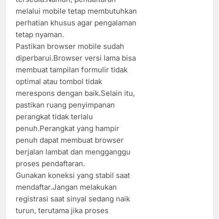
melalui mobile tetap membutuhkan
perhatian khusus agar pengalaman
tetap nyaman.
Pastikan browser mobile sudah
diperbarui.Browser versi lama bisa
membuat tampilan formulir tidak
optimal atau tombol tidak
merespons dengan baik.Selain itu,
pastikan ruang penyimpanan
perangkat tidak terlalu
penuh.Perangkat yang hampir
penuh dapat membuat browser
berjalan lambat dan mengganggu
proses pendaftaran.
Gunakan koneksi yang stabil saat
mendaftar.Jangan melakukan
registrasi saat sinyal sedang naik
turun, terutama jika proses