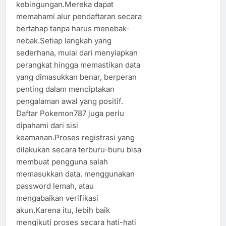
kebingungan.Mereka dapat
memahami alur pendaftaran secara
bertahap tanpa harus menebak-
nebak.Setiap langkah yang
sederhana, mulai dari menyiapkan
perangkat hingga memastikan data
yang dimasukkan benar, berperan
penting dalam menciptakan
pengalaman awal yang positif.
Daftar Pokemon787 juga perlu
dipahami dari sisi
keamanan.Proses registrasi yang
dilakukan secara terburu-buru bisa
membuat pengguna salah
memasukkan data, menggunakan
password lemah, atau
mengabaikan verifikasi
akun.Karena itu, lebih baik
mengikuti proses secara hati-hati