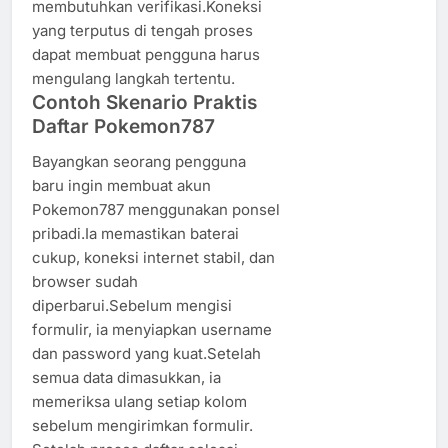
membutuhkan verifikasi.Koneksi
yang terputus di tengah proses
dapat membuat pengguna harus
mengulang langkah tertentu.
Contoh Skenario Praktis
Daftar Pokemon787
Bayangkan seorang pengguna
baru ingin membuat akun
Pokemon787 menggunakan ponsel
pribadi.Ia memastikan baterai
cukup, koneksi internet stabil, dan
browser sudah
diperbarui.Sebelum mengisi
formulir, ia menyiapkan username
dan password yang kuat.Setelah
semua data dimasukkan, ia
memeriksa ulang setiap kolom
sebelum mengirimkan formulir.