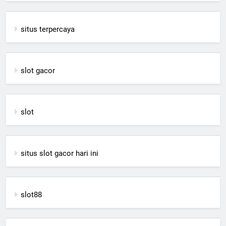
situs terpercaya
slot gacor
slot
situs slot gacor hari ini
slot88