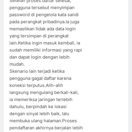
Setelah proses daftar selesai,
pengguna tersebut menyimpan
password di pengelola kata sandi
pada perangkat pribadinya.Ia juga
memastikan tidak ada data login
yang tersimpan di perangkat
lain.Ketika ingin masuk kembali, ia
sudah memiliki informasi yang rapi
dan dapat login dengan lebih
mudah.
Skenario lain terjadi ketika
pengguna gagal daftar karena
koneksi terputus.Alih-alih
langsung mengulang berkali-kali,
ia memeriksa jaringan terlebih
dahulu, berpindah ke lokasi
dengan sinyal lebih baik, lalu
membuka ulang halaman.Proses
pendaftaran akhirnya berjalan lebih