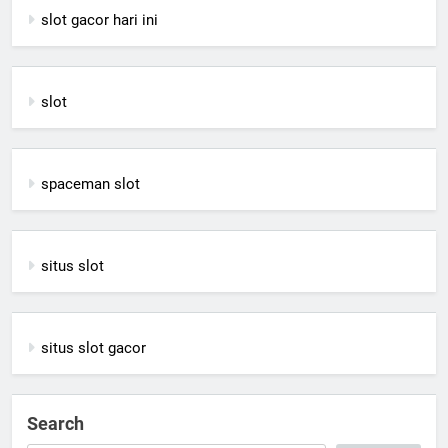
slot gacor hari ini
slot
spaceman slot
situs slot
situs slot gacor
Search