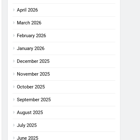
April 2026
March 2026
February 2026
January 2026
December 2025
November 2025
October 2025
September 2025
August 2025
July 2025
June 2025