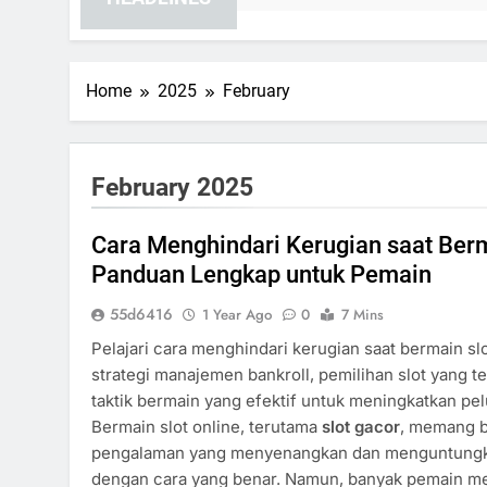
Home
2025
February
February 2025
Cara Menghindari Kerugian saat Berm
Panduan Lengkap untuk Pemain
55d6416
1 Year Ago
0
7 Mins
Pelajari cara menghindari kerugian saat bermain s
strategi manajemen bankroll, pemilihan slot yang t
taktik bermain yang efektif untuk meningkatkan p
Bermain slot online, terutama
slot gacor
, memang b
pengalaman yang menyenangkan dan menguntungka
dengan cara yang benar. Namun, banyak pemain m