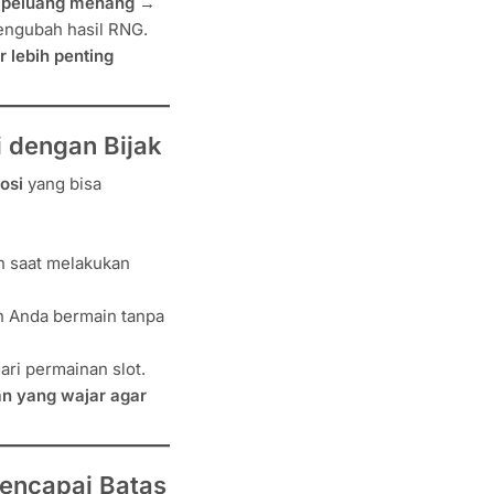
n peluang menang
→
mengubah hasil RNG.
 lebih penting
 dengan Bijak
osi
yang bisa
n saat melakukan
 Anda bermain tanpa
ri permainan slot.
n yang wajar agar
Mencapai Batas