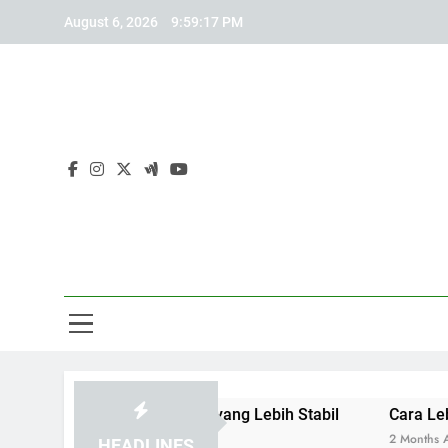
Skip
August 6, 2026
9:59:18 PM
to
content
Cli
Dapatkan L
uk Akses Akun yang Lebih Stabil
Cara Lebah4D Login 
2 Months Ago
HEADLINES