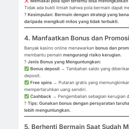
Memakai pola spin tertentu bisa meningkatka
Tidak ada bukti ilmiah bahwa pola bermain dapat 
?
Kesimpulan:
Bermain dengan strategi yang benar
daripada mengikuti mitos yang tidak terbukti.
4. Manfaatkan Bonus dan Promosi
Banyak kasino online menawarkan
bonus dan prom
membantu pemain
mengurangi risiko kerugian
.
?
Jenis Bonus yang Menguntungkan:
Bonus deposit
→ Tambahan saldo yang diberika
deposit.
Free spins
→ Putaran gratis yang memungkinkan
mempertaruhkan uang sendiri.
Cashback
→ Pengembalian sebagian kerugian da
?
Tips:
Gunakan bonus dengan persyaratan taruha
lebih menguntungkan.
5. Berhenti Bermain Saat Sudah 