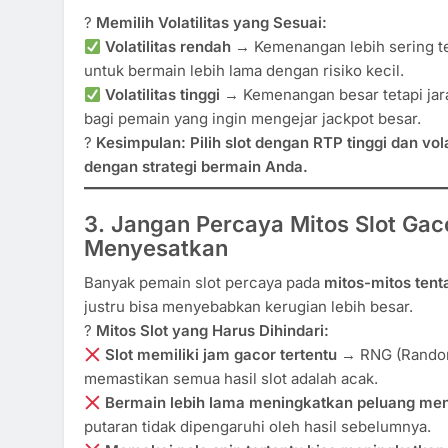
?
Memilih Volatilitas yang Sesuai:
Volatilitas rendah
→ Kemenangan lebih sering te
untuk bermain lebih lama dengan risiko kecil.
Volatilitas tinggi
→ Kemenangan besar tetapi jara
bagi pemain yang ingin mengejar jackpot besar.
?
Kesimpulan:
Pilih slot dengan RTP tinggi dan vol
dengan strategi bermain Anda.
3. Jangan Percaya Mitos Slot Gac
Menyesatkan
Banyak pemain slot percaya pada
mitos-mitos tent
justru bisa menyebabkan kerugian lebih besar.
?
Mitos Slot yang Harus Dihindari:
Slot memiliki jam gacor tertentu
→ RNG (Random
memastikan semua hasil slot adalah acak.
Bermain lebih lama meningkatkan peluang me
putaran tidak dipengaruhi oleh hasil sebelumnya.