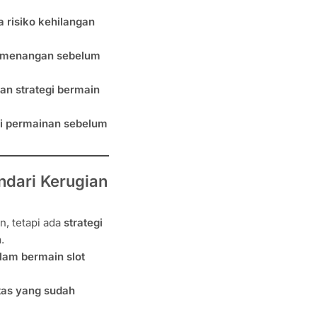
 risiko kehilangan
kemenangan sebelum
an strategi bermain
i permainan sebelum
ndari Kerugian
, tetapi ada
strategi
n
.
lam bermain slot
atas yang sudah