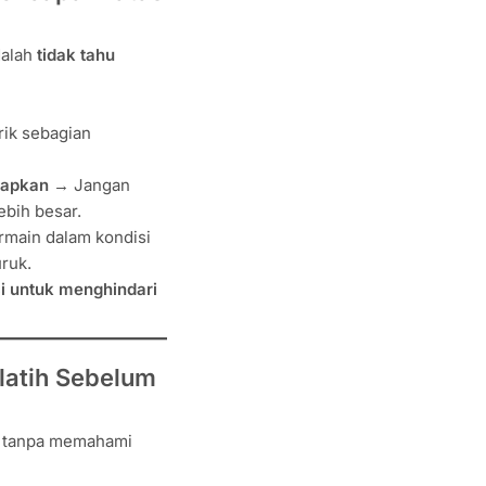
alah
tidak tahu
ik sebagian
tapkan
→ Jangan
bih besar.
main dalam kondisi
ruk.
ci untuk menghindari
latih Sebelum
i tanpa memahami