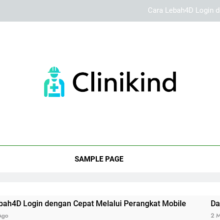
Cara Lebah4D Login d
Daftar Edwinslot Resmi untuk Akses Akun 
Daftar Lebah4D Resmi untuk Pengalaman 
Panduan Lengkap EDWINSLOT Login
Cara Lebah4D Login d
Daftar Edwinslot Resmi untuk Akses Akun 
nikind
ayanan Medis Profesional Di Clinikind.
Daftar Lebah4D Resmi untuk Pengalaman 
SAMPLE PAGE
dengan Cepat Melalui Perangkat Mobile
Daftar Edwinsl
2 Months Ago