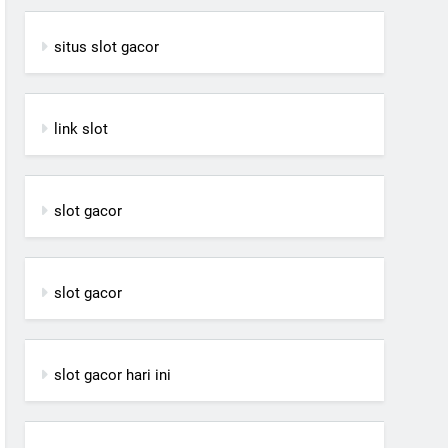
situs slot gacor
link slot
slot gacor
slot gacor
slot gacor hari ini