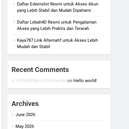
Daftar Edwinslot Resmi untuk Akses Akun
yang Lebih Stabil dan Mudah Dipahami
Daftar Lebah4D Resmi untuk Pengalaman
Akses yang Lebih Praktis dan Terarah
Kaya787 Link Alternatif untuk Akses Lebih
Mudah dan Stabil
Recent Comments
A WordPress Commenter
on
Hello world!
Archives
June 2026
May 2026