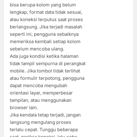
bisa berupa kolom yang belum
lengkap, format data tidak sesuai,
atau koneksi terputus saat proses
berlangsung. Jika terjadi masalah
seperti ini, pengguna sebaiknya
memeriksa kembali setiap kolom
sebelum mencoba ulang.
Ada juga kondisi ketika halaman
tidak tampil sempurna di perangkat
mobile. Jika tombol tidak terlihat
atau formulir terpotong, pengguna
dapat mencoba mengubah
orientasi layar, memperbesar
tampilan, atau menggunakan
browser lain.
Jika kendala tetap terjadi, jangan
langsung mengulang proses
terlalu cepat. Tunggu beberapa
saat, periksa koneksi, lalu coba