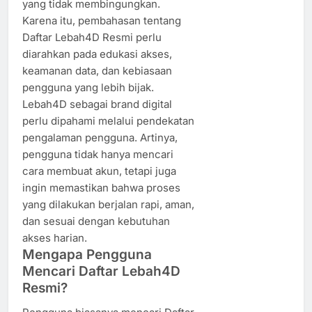
yang tidak membingungkan.
Karena itu, pembahasan tentang
Daftar Lebah4D Resmi perlu
diarahkan pada edukasi akses,
keamanan data, dan kebiasaan
pengguna yang lebih bijak.
Lebah4D sebagai brand digital
perlu dipahami melalui pendekatan
pengalaman pengguna. Artinya,
pengguna tidak hanya mencari
cara membuat akun, tetapi juga
ingin memastikan bahwa proses
yang dilakukan berjalan rapi, aman,
dan sesuai dengan kebutuhan
akses harian.
Mengapa Pengguna
Mencari Daftar Lebah4D
Resmi?