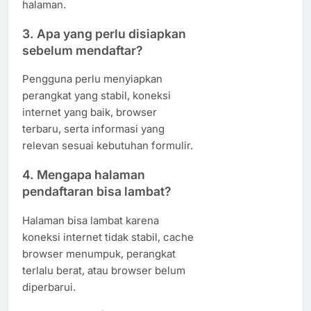
halaman.
3. Apa yang perlu disiapkan
sebelum mendaftar?
Pengguna perlu menyiapkan
perangkat yang stabil, koneksi
internet yang baik, browser
terbaru, serta informasi yang
relevan sesuai kebutuhan formulir.
4. Mengapa halaman
pendaftaran bisa lambat?
Halaman bisa lambat karena
koneksi internet tidak stabil, cache
browser menumpuk, perangkat
terlalu berat, atau browser belum
diperbarui.