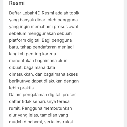
Resmi
Daftar Lebah4D Resmi adalah topik
yang banyak dicari oleh pengguna
yang ingin memahami proses awal
sebelum menggunakan sebuah
platform digital. Bagi pengguna
baru, tahap pendaftaran menjadi
langkah penting karena
menentukan bagaimana akun
dibuat, bagaimana data
dimasukkan, dan bagaimana akses
berikutnya dapat dilakukan dengan
lebih praktis.
Dalam pengalaman digital, proses
daftar tidak seharusnya terasa
rumit. Pengguna membutuhkan
alur yang jelas, tampilan yang
mudah dipahami, serta instruksi