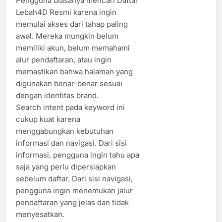
Pengguna biasanya mencari Daftar
Lebah4D Resmi karena ingin
memulai akses dari tahap paling
awal. Mereka mungkin belum
memiliki akun, belum memahami
alur pendaftaran, atau ingin
memastikan bahwa halaman yang
digunakan benar-benar sesuai
dengan identitas brand.
Search intent pada keyword ini
cukup kuat karena
menggabungkan kebutuhan
informasi dan navigasi. Dari sisi
informasi, pengguna ingin tahu apa
saja yang perlu dipersiapkan
sebelum daftar. Dari sisi navigasi,
pengguna ingin menemukan jalur
pendaftaran yang jelas dan tidak
menyesatkan.