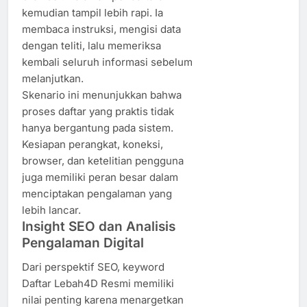
kemudian tampil lebih rapi. Ia
membaca instruksi, mengisi data
dengan teliti, lalu memeriksa
kembali seluruh informasi sebelum
melanjutkan.
Skenario ini menunjukkan bahwa
proses daftar yang praktis tidak
hanya bergantung pada sistem.
Kesiapan perangkat, koneksi,
browser, dan ketelitian pengguna
juga memiliki peran besar dalam
menciptakan pengalaman yang
lebih lancar.
Insight SEO dan Analisis
Pengalaman Digital
Dari perspektif SEO, keyword
Daftar Lebah4D Resmi memiliki
nilai penting karena menargetkan