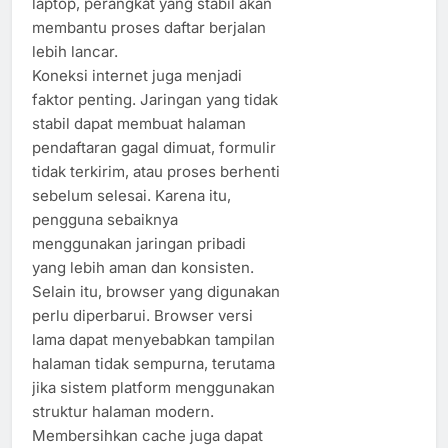
laptop, perangkat yang stabil akan
membantu proses daftar berjalan
lebih lancar.
Koneksi internet juga menjadi
faktor penting. Jaringan yang tidak
stabil dapat membuat halaman
pendaftaran gagal dimuat, formulir
tidak terkirim, atau proses berhenti
sebelum selesai. Karena itu,
pengguna sebaiknya
menggunakan jaringan pribadi
yang lebih aman dan konsisten.
Selain itu, browser yang digunakan
perlu diperbarui. Browser versi
lama dapat menyebabkan tampilan
halaman tidak sempurna, terutama
jika sistem platform menggunakan
struktur halaman modern.
Membersihkan cache juga dapat