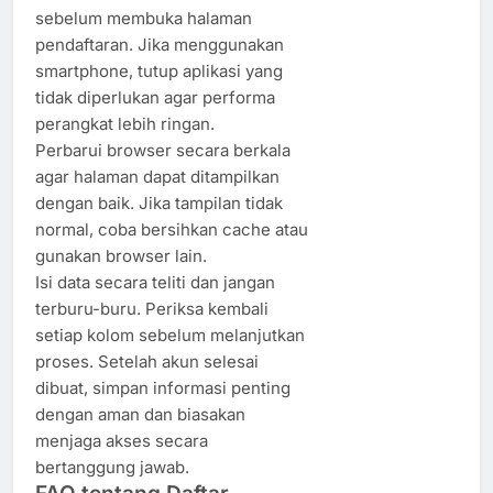
sebelum membuka halaman
pendaftaran. Jika menggunakan
smartphone, tutup aplikasi yang
tidak diperlukan agar performa
perangkat lebih ringan.
Perbarui browser secara berkala
agar halaman dapat ditampilkan
dengan baik. Jika tampilan tidak
normal, coba bersihkan cache atau
gunakan browser lain.
Isi data secara teliti dan jangan
terburu-buru. Periksa kembali
setiap kolom sebelum melanjutkan
proses. Setelah akun selesai
dibuat, simpan informasi penting
dengan aman dan biasakan
menjaga akses secara
bertanggung jawab.