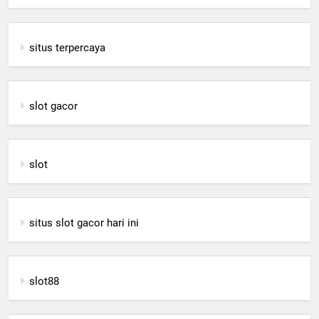
situs terpercaya
slot gacor
slot
situs slot gacor hari ini
slot88