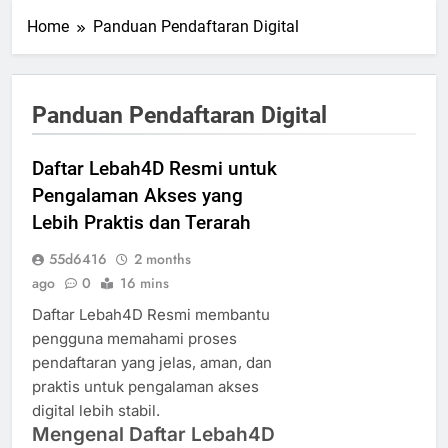
Home
Panduan Pendaftaran Digital
Panduan Pendaftaran Digital
Daftar Lebah4D Resmi untuk
Pengalaman Akses yang
Lebih Praktis dan Terarah
55d6416
2 months
ago
0
16 mins
Daftar Lebah4D Resmi membantu
pengguna memahami proses
pendaftaran yang jelas, aman, dan
praktis untuk pengalaman akses
digital lebih stabil.
Mengenal Daftar Lebah4D