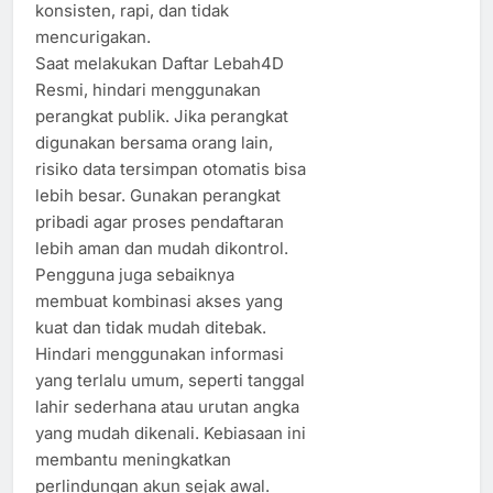
konsisten, rapi, dan tidak
mencurigakan.
Saat melakukan Daftar Lebah4D
Resmi, hindari menggunakan
perangkat publik. Jika perangkat
digunakan bersama orang lain,
risiko data tersimpan otomatis bisa
lebih besar. Gunakan perangkat
pribadi agar proses pendaftaran
lebih aman dan mudah dikontrol.
Pengguna juga sebaiknya
membuat kombinasi akses yang
kuat dan tidak mudah ditebak.
Hindari menggunakan informasi
yang terlalu umum, seperti tanggal
lahir sederhana atau urutan angka
yang mudah dikenali. Kebiasaan ini
membantu meningkatkan
perlindungan akun sejak awal.