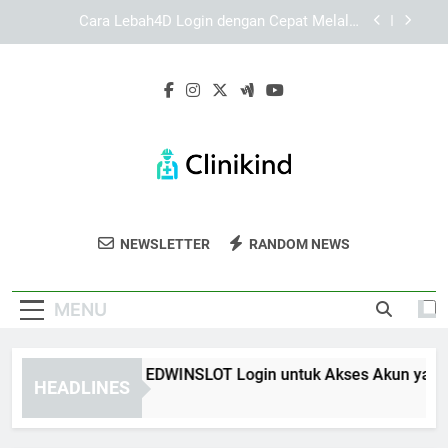
Skip
Daftar Edwinslot Resmi untuk Akses Akun yang
to
Lebih Stabil dan Mudah Dipahami
content
Daftar Lebah4D Resmi untuk Pengalaman Akses
yang Lebih Praktis dan Terarah
Panduan Lengkap EDWINSLOT Login untuk Akses
Akun yang Lebih Stabil
Cara Lebah4D Login dengan Cepat Melalui
Perangkat Mobile
Daftar Edwinslot Resmi untuk Akses Akun yang
Lebih Stabil dan Mudah Dipahami
Clinikind
Dapatkan Layanan Medis Profesional Di
Daftar Lebah4D Resmi untuk Pengalaman Akses
NEWSLETTER
RANDOM NEWS
yang Lebih Praktis dan Terarah
Clinikind.
MENU
nduan Lengkap EDWINSLOT Login untuk Akses Akun yang Lebi
HEADLINES
onth Ago