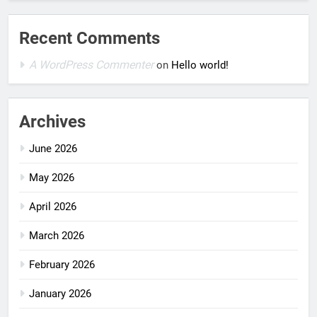
Recent Comments
A WordPress Commenter
on
Hello world!
Archives
June 2026
May 2026
April 2026
March 2026
February 2026
January 2026