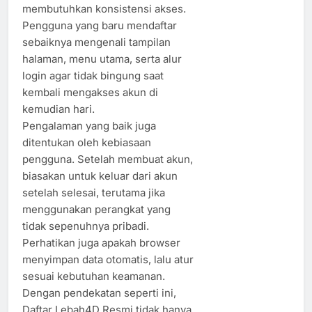
membutuhkan konsistensi akses.
Pengguna yang baru mendaftar
sebaiknya mengenali tampilan
halaman, menu utama, serta alur
login agar tidak bingung saat
kembali mengakses akun di
kemudian hari.
Pengalaman yang baik juga
ditentukan oleh kebiasaan
pengguna. Setelah membuat akun,
biasakan untuk keluar dari akun
setelah selesai, terutama jika
menggunakan perangkat yang
tidak sepenuhnya pribadi.
Perhatikan juga apakah browser
menyimpan data otomatis, lalu atur
sesuai kebutuhan keamanan.
Dengan pendekatan seperti ini,
Daftar Lebah4D Resmi tidak hanya