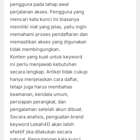
pengguna pada tahap awal
perjalanan akses. Pengguna yang
mencari kata kunci ini biasanya
memiliki niat yang jelas, yaitu ingin
memahami proses pendaftaran dan
memastikan akses yang digunakan
tidak membingungkan.
Konten yang kuat untuk keyword
ini perlu menjawab kebutuhan
secara lengkap. Artikel tidak cukup
hanya menjelaskan cara daftar,
tetapi juga harus membahas
keamanan, kendala umum,
persiapan perangkat, dan
pengalaman setelah akun dibuat.
Secara analisis, penguatan brand
keyword Lebah4D akan lebih
efektif jika dilakukan secara
natural. Pengulangan kata kunci