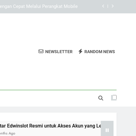
engan Cepat Melalui Perangkat Mobile
yang Lebih Stabil dan Mudah Dipahami
Akses yang Lebih Praktis dan Terarah
 untuk Akses Akun yang Lebih Stabil
NEWSLETTER
RANDOM NEWS
engan Cepat Melalui Perangkat Mobile
yang Lebih Stabil dan Mudah Dipahami
Akses yang Lebih Praktis dan Terarah
t Resmi untuk Akses Akun yang Lebih Stabil dan Mudah Dipah