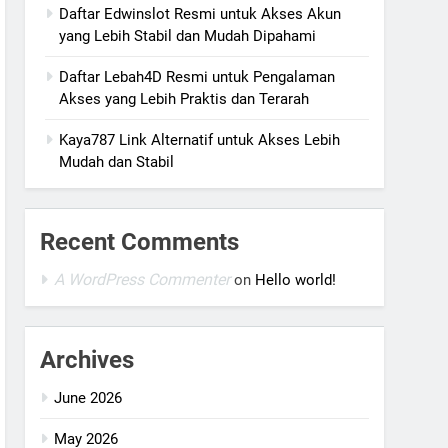
Daftar Edwinslot Resmi untuk Akses Akun
yang Lebih Stabil dan Mudah Dipahami
Daftar Lebah4D Resmi untuk Pengalaman
Akses yang Lebih Praktis dan Terarah
Kaya787 Link Alternatif untuk Akses Lebih
Mudah dan Stabil
Recent Comments
A WordPress Commenter
on
Hello world!
Archives
June 2026
May 2026