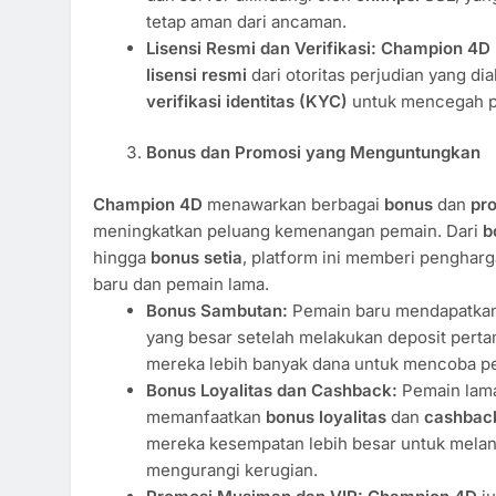
tetap aman dari ancaman.
Lisensi Resmi dan Verifikasi:
Champion 4D
lisensi resmi
dari otoritas perjudian yang d
verifikasi identitas (KYC)
untuk mencegah p
Bonus dan Promosi yang Menguntungkan
Champion 4D
menawarkan berbagai
bonus
dan
pr
meningkatkan peluang kemenangan pemain. Dari
b
hingga
bonus setia
, platform ini memberi penghar
baru dan pemain lama.
Bonus Sambutan:
Pemain baru mendapatka
yang besar setelah melakukan deposit pert
mereka lebih banyak dana untuk mencoba p
Bonus Loyalitas dan Cashback:
Pemain lama
memanfaatkan
bonus loyalitas
dan
cashbac
mereka kesempatan lebih besar untuk melan
mengurangi kerugian.