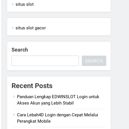
situs slot
situs slot gacor
Search
SEARCH
Recent Posts
Panduan Lengkap EDWINSLOT Login untuk
Akses Akun yang Lebih Stabil
Cara Lebah4D Login dengan Cepat Melalui
Perangkat Mobile