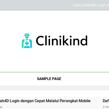
Cara Lebah4D Login d
Daftar Edwinslot Resmi untuk Akses Akun 
Daftar Lebah4D Resmi untuk Pengalaman 
Panduan Lengkap EDWINSLOT Login
Cara Lebah4D Login d
Daftar Edwinslot Resmi untuk Akses Akun 
nikind
ayanan Medis Profesional Di Clinikind.
Daftar Lebah4D Resmi untuk Pengalaman 
SAMPLE PAGE
engan Cepat Melalui Perangkat Mobile
Daftar Edwinslo
2 Months Ago