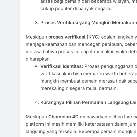
akses bagi pemain dari beberapa wilayah, me
cukup populer di banyak negara.
Proses Verifikasi yang Mungkin Memakan 
Meskipun
proses verifikasi (KYC)
adalah langkah y
menjaga keamanan dan mencegah penipuan, bebe
merasa bahwa proses ini dapat memakan waktu lebi
diharapkan.
Verifikasi Identitas:
Proses pengunggahan 
verifikasi akun bisa memakan waktu beberapa
mungkin membuat pemain merasa tidak sabar,
mereka ingin segera mulai bermain.
Kurangnya Pilihan Permainan Langsung La
Meskipun
Champion 4D
menawarkan pilihan
live 
platform ini masih memiliki keterbatasan dalam jum
langsung yang tersedia. Beberapa pemain mungkin