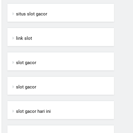
situs slot gacor
link slot
slot gacor
slot gacor
slot gacor hari ini