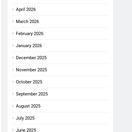
April 2026
March 2026
February 2026
January 2026
December 2025
November 2025
October 2025
September 2025
August 2025
July 2025
June 2025