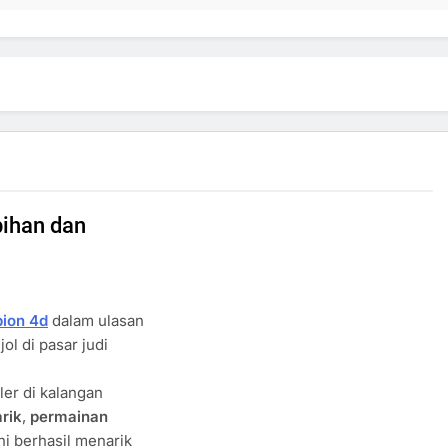
bihan dan
ion 4d
dalam ulasan
l di pasar judi
ler di kalangan
arik
,
permainan
ini berhasil menarik