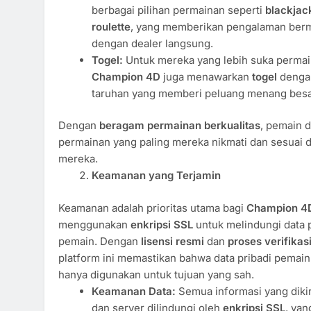
berbagai pilihan permainan seperti
blackjac
roulette
, yang memberikan pengalaman berma
dengan dealer langsung.
Togel:
Untuk mereka yang lebih suka permai
Champion 4D
juga menawarkan
togel
dengan
taruhan yang memberi peluang menang besa
Dengan
beragam permainan berkualitas
, pemain 
permainan yang paling mereka nikmati dan sesuai 
mereka.
Keamanan yang Terjamin
Keamanan adalah prioritas utama bagi
Champion 4
menggunakan
enkripsi SSL
untuk melindungi data p
pemain. Dengan
lisensi resmi
dan
proses verifikas
platform ini memastikan bahwa data pribadi pemain
hanya digunakan untuk tujuan yang sah.
Keamanan Data:
Semua informasi yang diki
dan server dilindungi oleh
enkripsi SSL
, yan