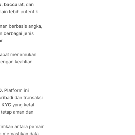
k
,
baccarat
, dan
in lebih autentik
nan berbasis angka,
 berbagai jenis
r.
dapat menemukan
dengan keahlian
D
. Platform ini
ribadi dan transaksi
i KYC
yang ketat,
 tetap aman dan
rimkan antara pemain
g memastikan data