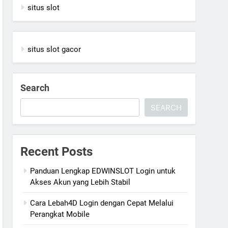
situs slot
situs slot gacor
Search
SEARCH
Recent Posts
Panduan Lengkap EDWINSLOT Login untuk
Akses Akun yang Lebih Stabil
Cara Lebah4D Login dengan Cepat Melalui
Perangkat Mobile