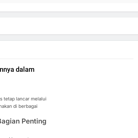
annya dalam
 tetap lancar melalui
nakan di berbagai
Bagian Penting