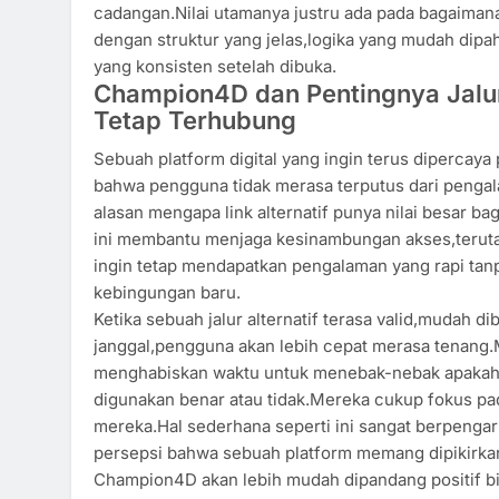
cadangan.Nilai utamanya justru ada pada bagaimana 
dengan struktur yang jelas,logika yang mudah dip
yang konsisten setelah dibuka.
Champion4D dan Pentingnya Jalu
Tetap Terhubung
Sebuah platform digital yang ingin terus dipercaya
bahwa pengguna tidak merasa terputus dari pengal
alasan mengapa link alternatif punya nilai besar b
ini membantu menjaga kesinambungan akses,terut
ingin tetap mendapatkan pengalaman yang rapi ta
kebingungan baru.
Ketika sebuah jalur alternatif terasa valid,mudah di
janggal,pengguna akan lebih cepat merasa tenang.
menghabiskan waktu untuk menebak-nebak apakah
digunakan benar atau tidak.Mereka cukup fokus pa
mereka.Hal sederhana seperti ini sangat berpeng
persepsi bahwa sebuah platform memang dipikirka
Champion4D akan lebih mudah dipandang positif bila