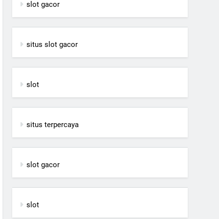
slot gacor
situs slot gacor
slot
situs terpercaya
slot gacor
slot