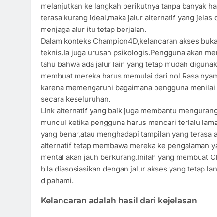
melanjutkan ke langkah berikutnya tanpa banyak ha
terasa kurang ideal,maka jalur alternatif yang jela
menjaga alur itu tetap berjalan.
Dalam konteks Champion4D,kelancaran akses buka
teknis.Ia juga urusan psikologis.Pengguna akan me
tahu bahwa ada jalur lain yang tetap mudah digunak
membuat mereka harus memulai dari nol.Rasa nyama
karena memengaruhi bagaimana pengguna menilai k
secara keseluruhan.
Link alternatif yang baik juga membantu mengurangi 
muncul ketika pengguna harus mencari terlalu lam
yang benar,atau menghadapi tampilan yang terasa as
alternatif tetap membawa mereka ke pengalaman y
mental akan jauh berkurang.Inilah yang membuat 
bila diasosiasikan dengan jalur akses yang tetap l
dipahami.
Kelancaran adalah hasil dari kejelasan