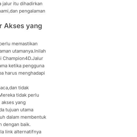
jalur itu dihadirkan
ahami,dan pengalaman
r Akses yang
 perlu memastikan
aman utamanya.Inilah
agi Champion4D.Jalur
ama ketika pengguna
npa harus menghadapi
baca,dan tidak
Mereka tidak perlu
 akses yang
da tujuan utama
aruh dalam membentuk
n dengan baik.
 link alternatifnya