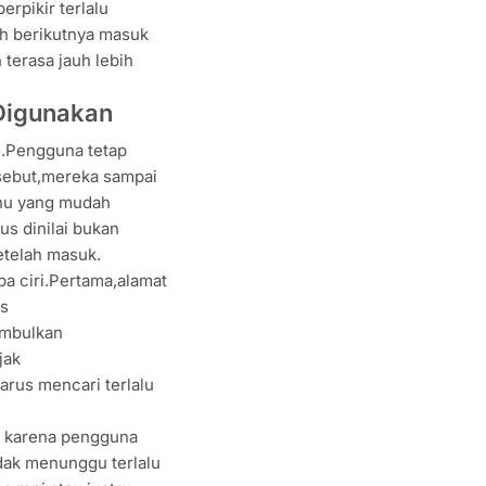
erpikir terlalu
ah berikutnya masuk
 terasa jauh lebih
 Digunakan
an.Pengguna tetap
sebut,mereka sampai
enu yang mudah
rus dinilai bukan
etelah masuk.
pa ciri.Pertama,alamat
ks
imbulkan
jak
arus mencari terlalu
g karena pengguna
dak menunggu terlalu