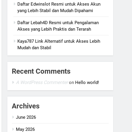
Daftar Edwinslot Resmi untuk Akses Akun
yang Lebih Stabil dan Mudah Dipahami
Daftar Lebah4D Resmi untuk Pengalaman
Akses yang Lebih Praktis dan Terarah
Kaya787 Link Alternatif untuk Akses Lebih
Mudah dan Stabil
Recent Comments
A WordPress Commenter
on
Hello world!
Archives
June 2026
May 2026