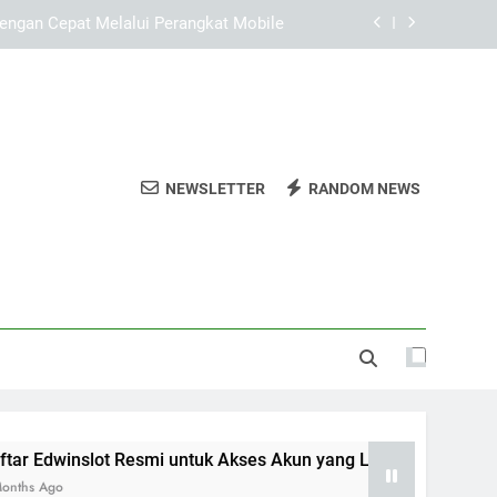
engan Cepat Melalui Perangkat Mobile
yang Lebih Stabil dan Mudah Dipahami
Akses yang Lebih Praktis dan Terarah
 untuk Akses Akun yang Lebih Stabil
NEWSLETTER
RANDOM NEWS
engan Cepat Melalui Perangkat Mobile
yang Lebih Stabil dan Mudah Dipahami
Akses yang Lebih Praktis dan Terarah
ot Resmi untuk Akses Akun yang Lebih Stabil dan Mudah Dipa