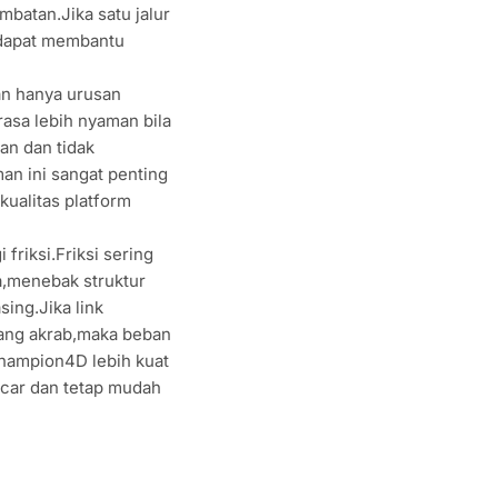
mbatan.Jika satu jalur
s dapat membantu
n hanya urusan
rasa lebih nyaman bila
an dan tidak
n ini sangat penting
ualitas platform
friksi.Friksi sering
a,menebak struktur
ing.Jika link
ang akrab,maka beban
Champion4D lebih kuat
ancar dan tetap mudah