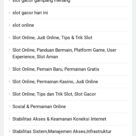
slot gacor gampang menang
slot gacor hari ini
slot online
Slot Online, Judi Online, Tips & Trik Slot
Slot Online, Panduan Bermain, Platform Game, User
Experience, Slot Aman
Slot Online, Pemain Baru, Permainan Gratis
Slot Online, Permainan Kasino, Judi Online
Slot Online, Tips dan Trik Slot, Slot Gacor
Sosial & Permainan Online
Stabilitas Akses & Keamanan Koneksi Internet
Stabilitas Sistem,Manajemen Akses,Infrastruktur