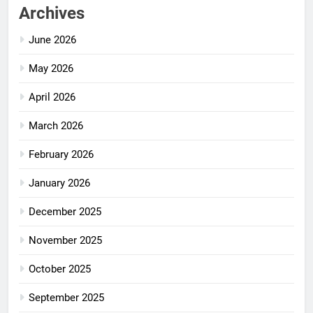
Archives
June 2026
May 2026
April 2026
March 2026
February 2026
January 2026
December 2025
November 2025
October 2025
September 2025