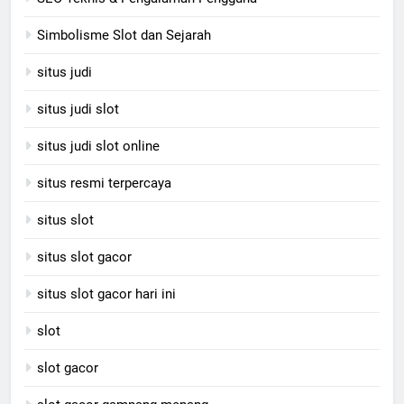
Simbolisme Slot dan Sejarah
situs judi
situs judi slot
situs judi slot online
situs resmi terpercaya
situs slot
situs slot gacor
situs slot gacor hari ini
slot
slot gacor