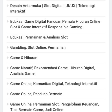
Desain Antarmuka | Slot Digital | UI/UX | Teknologi
Interaktif
Edukasi Game Digital Panduan Pemula Hiburan Online
Slot & Game Interaktif Responsible Gaming
Edukasi Permainan & Analisis Slot
Gambling, Slot Online, Permainan
Game & Hiburan
Game Naratif, Rekomendasi Game, Hiburan Digital,
Analisis Game
Game Online, Komunitas Digital, Teknologi Interaktif
Game Online, Panduan Bermain
Game Online, Permainan Slot, Pengelolaan Keuangan,
Tips Bermain Game, Judi Online