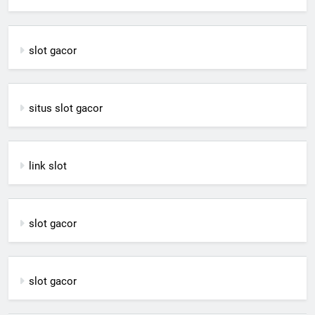
slot gacor
situs slot gacor
link slot
slot gacor
slot gacor