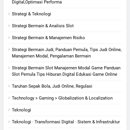
Digital,Optimasi Performa
Strategi & Teknologi
Strategi Bermain & Analisis Slot
Strategi Bermain & Manajemen Risiko
Strategi Bermain Judi, Panduan Pemula, Tips Judi Online,
Manajemen Modal, Pengalaman Bermain
Strategi Bermain Slot Manajemen Modal Game Panduan
Slot Pemula Tips Hiburan Digital Edukasi Game Online
Taruhan Sepak Bola, Judi Online, Regulasi
Technology > Gaming > Globalization & Localization
Teknologi
Teknologi · Transformasi Digital · Sistem & Infrastruktur