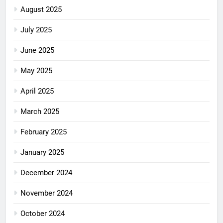
August 2025
July 2025
June 2025
May 2025
April 2025
March 2025
February 2025
January 2025
December 2024
November 2024
October 2024