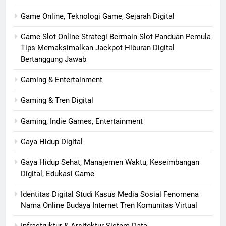
Game Online, Teknologi Game, Sejarah Digital
Game Slot Online Strategi Bermain Slot Panduan Pemula
Tips Memaksimalkan Jackpot Hiburan Digital
Bertanggung Jawab
Gaming & Entertainment
Gaming & Tren Digital
Gaming, Indie Games, Entertainment
Gaya Hidup Digital
Gaya Hidup Sehat, Manajemen Waktu, Keseimbangan
Digital, Edukasi Game
Identitas Digital Studi Kasus Media Sosial Fenomena
Nama Online Budaya Internet Tren Komunitas Virtual
Infrastruktur & Arsitektur Sistem Data