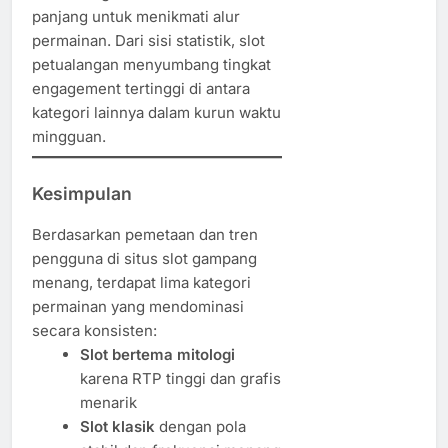
panjang untuk menikmati alur
permainan. Dari sisi statistik, slot
petualangan menyumbang tingkat
engagement tertinggi di antara
kategori lainnya dalam kurun waktu
mingguan.
Kesimpulan
Berdasarkan pemetaan dan tren
pengguna di situs slot gampang
menang, terdapat lima kategori
permainan yang mendominasi
secara konsisten:
Slot bertema mitologi
karena RTP tinggi dan grafis
menarik
Slot klasik
dengan pola