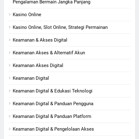
Pengalaman Bermain Jangka Panjang
Kasino Online
Kasino Online, Slot Online, Strategi Permainan
Keamanan & Akses Digital
Keamanan Akses & Alternatif Akun
Keamanan Akses Digital
Keamanan Digital
Keamanan Digital & Edukasi Teknologi
Keamanan Digital & Panduan Pengguna
Keamanan Digital & Panduan Platform
Keamanan Digital & Pengelolaan Akses