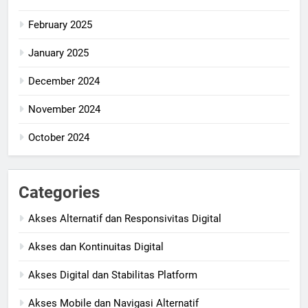
February 2025
January 2025
December 2024
November 2024
October 2024
Categories
Akses Alternatif dan Responsivitas Digital
Akses dan Kontinuitas Digital
Akses Digital dan Stabilitas Platform
Akses Mobile dan Navigasi Alternatif