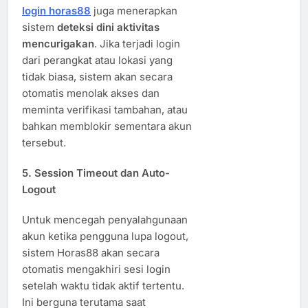
login horas88
juga menerapkan
sistem
deteksi dini aktivitas
mencurigakan
. Jika terjadi login
dari perangkat atau lokasi yang
tidak biasa, sistem akan secara
otomatis menolak akses dan
meminta verifikasi tambahan, atau
bahkan memblokir sementara akun
tersebut.
5.
Session Timeout dan Auto-
Logout
Untuk mencegah penyalahgunaan
akun ketika pengguna lupa logout,
sistem Horas88 akan secara
otomatis mengakhiri sesi login
setelah waktu tidak aktif tertentu.
Ini berguna terutama saat