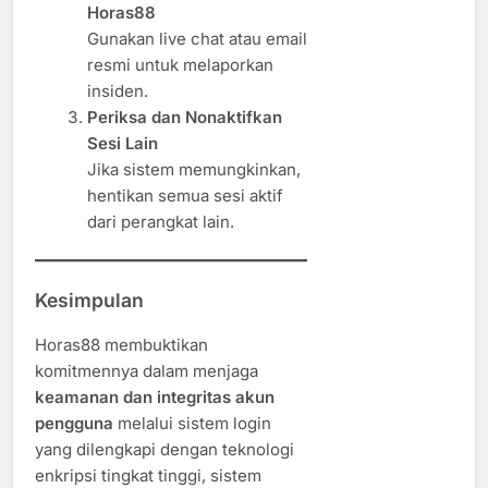
Horas88
Gunakan live chat atau email
resmi untuk melaporkan
insiden.
Periksa dan Nonaktifkan
Sesi Lain
Jika sistem memungkinkan,
hentikan semua sesi aktif
dari perangkat lain.
Kesimpulan
Horas88 membuktikan
komitmennya dalam menjaga
keamanan dan integritas akun
pengguna
melalui sistem login
yang dilengkapi dengan teknologi
enkripsi tingkat tinggi, sistem