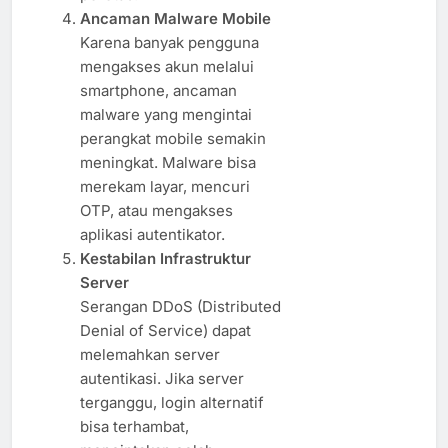
Ancaman Malware Mobile
Karena banyak pengguna
mengakses akun melalui
smartphone, ancaman
malware yang mengintai
perangkat mobile semakin
meningkat. Malware bisa
merekam layar, mencuri
OTP, atau mengakses
aplikasi autentikator.
Kestabilan Infrastruktur
Server
Serangan DDoS (Distributed
Denial of Service) dapat
melemahkan server
autentikasi. Jika server
terganggu, login alternatif
bisa terhambat,