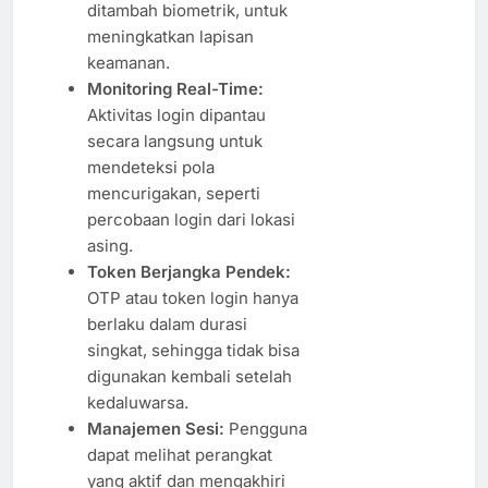
ditambah biometrik, untuk
meningkatkan lapisan
keamanan.
Monitoring Real-Time:
Aktivitas login dipantau
secara langsung untuk
mendeteksi pola
mencurigakan, seperti
percobaan login dari lokasi
asing.
Token Berjangka Pendek:
OTP atau token login hanya
berlaku dalam durasi
singkat, sehingga tidak bisa
digunakan kembali setelah
kedaluwarsa.
Manajemen Sesi:
Pengguna
dapat melihat perangkat
yang aktif dan mengakhiri