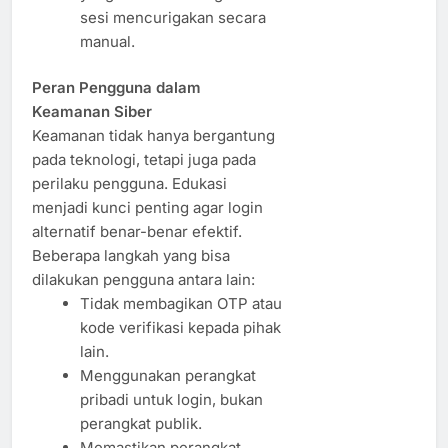
sesi mencurigakan secara
manual.
Peran Pengguna dalam
Keamanan Siber
Keamanan tidak hanya bergantung
pada teknologi, tetapi juga pada
perilaku pengguna. Edukasi
menjadi kunci penting agar login
alternatif benar-benar efektif.
Beberapa langkah yang bisa
dilakukan pengguna antara lain:
Tidak membagikan OTP atau
kode verifikasi kepada pihak
lain.
Menggunakan perangkat
pribadi untuk login, bukan
perangkat publik.
Memastikan perangkat