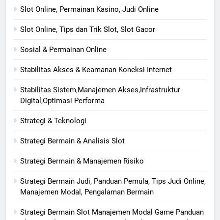
Slot Online, Permainan Kasino, Judi Online
Slot Online, Tips dan Trik Slot, Slot Gacor
Sosial & Permainan Online
Stabilitas Akses & Keamanan Koneksi Internet
Stabilitas Sistem,Manajemen Akses,Infrastruktur
Digital,Optimasi Performa
Strategi & Teknologi
Strategi Bermain & Analisis Slot
Strategi Bermain & Manajemen Risiko
Strategi Bermain Judi, Panduan Pemula, Tips Judi Online,
Manajemen Modal, Pengalaman Bermain
Strategi Bermain Slot Manajemen Modal Game Panduan