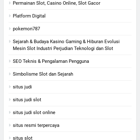
Permainan Slot, Casino Online, Slot Gacor
Platform Digital
pokemon787
Sejarah & Budaya Kasino Gaming & Hiburan Evolusi
Mesin Slot Industri Perjudian Teknologi dan Slot
SEO Teknis & Pengalaman Pengguna
Simbolisme Slot dan Sejarah
situs judi
situs judi slot
situs judi slot online
situs resmi terpercaya
situs slot