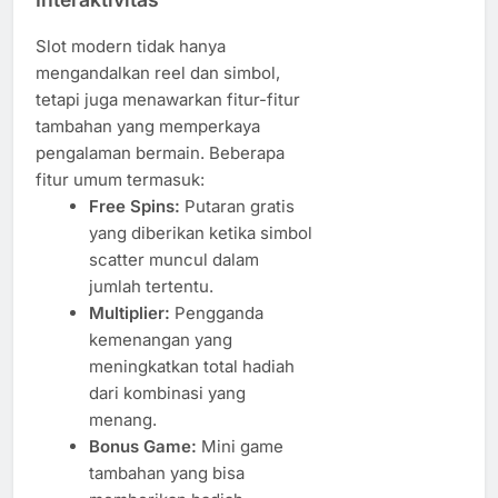
Slot modern tidak hanya
mengandalkan reel dan simbol,
tetapi juga menawarkan fitur-fitur
tambahan yang memperkaya
pengalaman bermain. Beberapa
fitur umum termasuk:
Free Spins:
Putaran gratis
yang diberikan ketika simbol
scatter muncul dalam
jumlah tertentu.
Multiplier:
Pengganda
kemenangan yang
meningkatkan total hadiah
dari kombinasi yang
menang.
Bonus Game:
Mini game
tambahan yang bisa