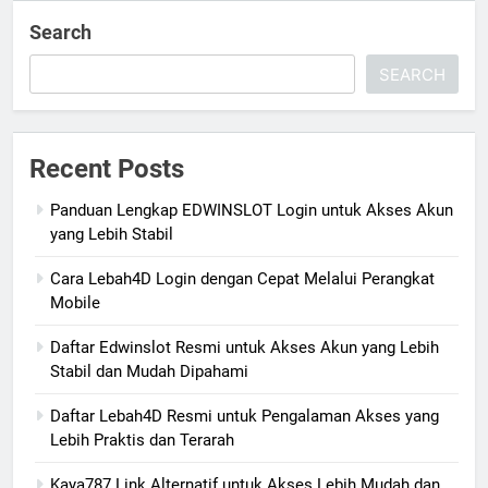
Search
SEARCH
Recent Posts
Panduan Lengkap EDWINSLOT Login untuk Akses Akun
yang Lebih Stabil
Cara Lebah4D Login dengan Cepat Melalui Perangkat
Mobile
Daftar Edwinslot Resmi untuk Akses Akun yang Lebih
Stabil dan Mudah Dipahami
Daftar Lebah4D Resmi untuk Pengalaman Akses yang
Lebih Praktis dan Terarah
Kaya787 Link Alternatif untuk Akses Lebih Mudah dan