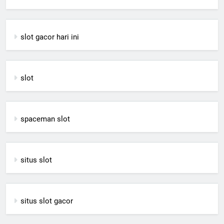
slot gacor hari ini
slot
spaceman slot
situs slot
situs slot gacor