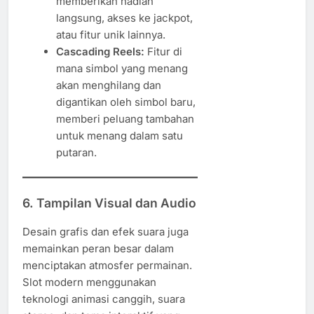
memberikan hadiah
langsung, akses ke jackpot,
atau fitur unik lainnya.
Cascading Reels:
Fitur di
mana simbol yang menang
akan menghilang dan
digantikan oleh simbol baru,
memberi peluang tambahan
untuk menang dalam satu
putaran.
6. Tampilan Visual dan Audio
Desain grafis dan efek suara juga
memainkan peran besar dalam
menciptakan atmosfer permainan.
Slot modern menggunakan
teknologi animasi canggih, suara