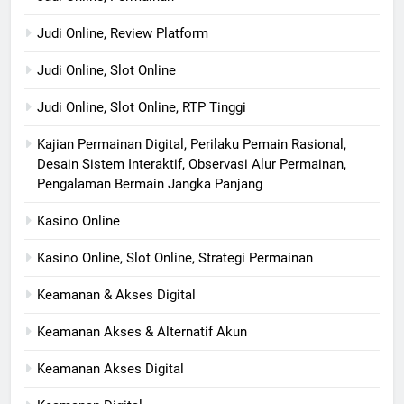
Judi Online, Review Platform
Judi Online, Slot Online
Judi Online, Slot Online, RTP Tinggi
Kajian Permainan Digital, Perilaku Pemain Rasional,
Desain Sistem Interaktif, Observasi Alur Permainan,
Pengalaman Bermain Jangka Panjang
Kasino Online
Kasino Online, Slot Online, Strategi Permainan
Keamanan & Akses Digital
Keamanan Akses & Alternatif Akun
Keamanan Akses Digital