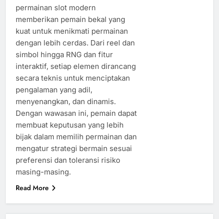
permainan slot modern
memberikan pemain bekal yang
kuat untuk menikmati permainan
dengan lebih cerdas. Dari reel dan
simbol hingga RNG dan fitur
interaktif, setiap elemen dirancang
secara teknis untuk menciptakan
pengalaman yang adil,
menyenangkan, dan dinamis.
Dengan wawasan ini, pemain dapat
membuat keputusan yang lebih
bijak dalam memilih permainan dan
mengatur strategi bermain sesuai
preferensi dan toleransi risiko
masing-masing.
Read More