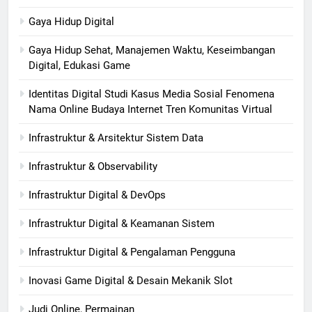
Gaya Hidup Digital
Gaya Hidup Sehat, Manajemen Waktu, Keseimbangan
Digital, Edukasi Game
Identitas Digital Studi Kasus Media Sosial Fenomena
Nama Online Budaya Internet Tren Komunitas Virtual
Infrastruktur & Arsitektur Sistem Data
Infrastruktur & Observability
Infrastruktur Digital & DevOps
Infrastruktur Digital & Keamanan Sistem
Infrastruktur Digital & Pengalaman Pengguna
Inovasi Game Digital & Desain Mekanik Slot
Judi Online, Permainan