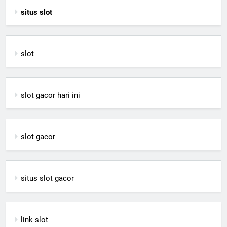
situs slot
slot
slot gacor hari ini
slot gacor
situs slot gacor
link slot