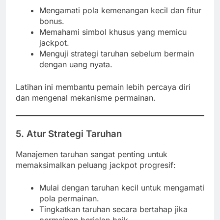
Mengamati pola kemenangan kecil dan fitur
bonus.
Memahami simbol khusus yang memicu
jackpot.
Menguji strategi taruhan sebelum bermain
dengan uang nyata.
Latihan ini membantu pemain lebih percaya diri
dan mengenal mekanisme permainan.
5. Atur Strategi Taruhan
Manajemen taruhan sangat penting untuk
memaksimalkan peluang jackpot progresif:
Mulai dengan taruhan kecil untuk mengamati
pola permainan.
Tingkatkan taruhan secara bertahap jika
permainan berjalan baik.