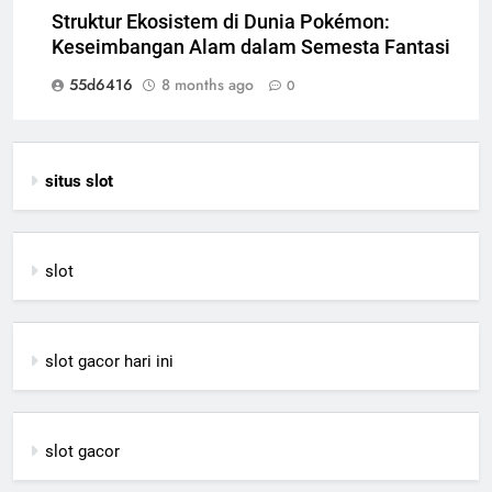
Struktur Ekosistem di Dunia Pokémon:
Keseimbangan Alam dalam Semesta Fantasi
55d6416
8 months ago
0
situs slot
slot
slot gacor hari ini
slot gacor