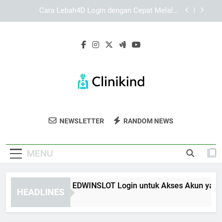
Skip
Daftar Edwinslot Resmi untuk Akses Akun yang
to
Lebih Stabil dan Mudah Dipahami
content
Daftar Lebah4D Resmi untuk Pengalaman Akses
yang Lebih Praktis dan Terarah
Panduan Lengkap EDWINSLOT Login untuk Akses
Akun yang Lebih Stabil
Cara Lebah4D Login dengan Cepat Melalui
Perangkat Mobile
Daftar Edwinslot Resmi untuk Akses Akun yang
Lebih Stabil dan Mudah Dipahami
Clinikind
Dapatkan Layanan Medis Profesional Di
Daftar Lebah4D Resmi untuk Pengalaman Akses
NEWSLETTER
RANDOM NEWS
yang Lebih Praktis dan Terarah
Clinikind.
MENU
nduan Lengkap EDWINSLOT Login untuk Akses Akun yang Lebi
HEADLINES
Month Ago