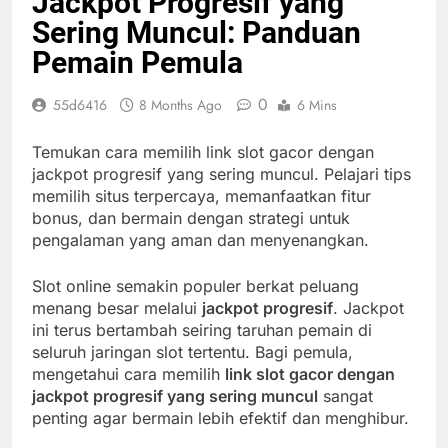
Jackpot Progresif yang
Sering Muncul: Panduan
Pemain Pemula
0
55d6416
8 Months Ago
6 Mins
Temukan cara memilih link slot gacor dengan
jackpot progresif yang sering muncul. Pelajari tips
memilih situs terpercaya, memanfaatkan fitur
bonus, dan bermain dengan strategi untuk
pengalaman yang aman dan menyenangkan.
Slot online semakin populer berkat peluang
menang besar melalui
jackpot progresif
. Jackpot
ini terus bertambah seiring taruhan pemain di
seluruh jaringan slot tertentu. Bagi pemula,
mengetahui cara memilih
link slot gacor dengan
jackpot progresif yang sering muncul
sangat
penting agar bermain lebih efektif dan menghibur.