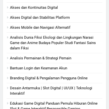
Akses dan Kontinuitas Digital
Akses Digital dan Stabilitas Platform
Akses Mobile dan Navigasi Alternatif
Analisis Dunia Fiksi Ekologi dan Lingkungan Narasi
Game dan Anime Budaya Populer Studi Fantasi Sains
dalam Fiksi
Analisis Permainan & Strategi Pemain
Bantuan Login dan Keamanan Akun
Branding Digital & Pengalaman Pengguna Online
Desain Antarmuka | Slot Digital | UI/UX | Teknologi
Interaktif
Edukasi Game Digital Panduan Pemula Hiburan Online
Slot & Game Interaktif Responsible Gaming