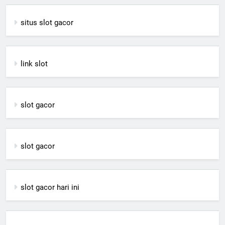
situs slot gacor
link slot
slot gacor
slot gacor
slot gacor hari ini