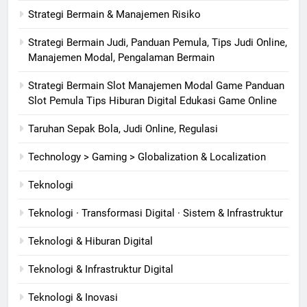
Strategi Bermain & Manajemen Risiko
Strategi Bermain Judi, Panduan Pemula, Tips Judi Online,
Manajemen Modal, Pengalaman Bermain
Strategi Bermain Slot Manajemen Modal Game Panduan
Slot Pemula Tips Hiburan Digital Edukasi Game Online
Taruhan Sepak Bola, Judi Online, Regulasi
Technology > Gaming > Globalization & Localization
Teknologi
Teknologi · Transformasi Digital · Sistem & Infrastruktur
Teknologi & Hiburan Digital
Teknologi & Infrastruktur Digital
Teknologi & Inovasi