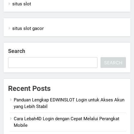
situs slot
situs slot gacor
Search
SEARCH
Recent Posts
Panduan Lengkap EDWINSLOT Login untuk Akses Akun
yang Lebih Stabil
Cara Lebah4D Login dengan Cepat Melalui Perangkat
Mobile