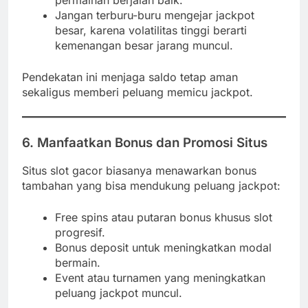
Jangan terburu-buru mengejar jackpot
besar, karena volatilitas tinggi berarti
kemenangan besar jarang muncul.
Pendekatan ini menjaga saldo tetap aman
sekaligus memberi peluang memicu jackpot.
6. Manfaatkan Bonus dan Promosi Situs
Situs slot gacor biasanya menawarkan bonus
tambahan yang bisa mendukung peluang jackpot:
Free spins atau putaran bonus khusus slot
progresif.
Bonus deposit untuk meningkatkan modal
bermain.
Event atau turnamen yang meningkatkan
peluang jackpot muncul.