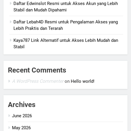
Daftar Edwinslot Resmi untuk Akses Akun yang Lebih
Stabil dan Mudah Dipahami
Daftar Lebah4D Resmi untuk Pengalaman Akses yang
Lebih Praktis dan Terarah
Kaya787 Link Alternatif untuk Akses Lebih Mudah dan
Stabil
Recent Comments
A WordPress Commenter
on
Hello world!
Archives
June 2026
May 2026