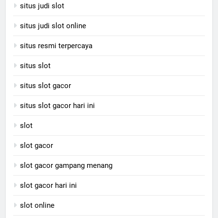
situs judi slot
situs judi slot online
situs resmi terpercaya
situs slot
situs slot gacor
situs slot gacor hari ini
slot
slot gacor
slot gacor gampang menang
slot gacor hari ini
slot online