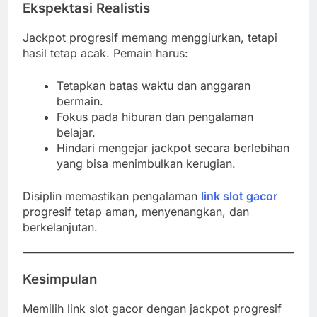
Ekspektasi Realistis
Jackpot progresif memang menggiurkan, tetapi
hasil tetap acak. Pemain harus:
Tetapkan batas waktu dan anggaran
bermain.
Fokus pada hiburan dan pengalaman
belajar.
Hindari mengejar jackpot secara berlebihan
yang bisa menimbulkan kerugian.
Disiplin memastikan pengalaman
link slot gacor
progresif tetap aman, menyenangkan, dan
berkelanjutan.
Kesimpulan
Memilih link slot gacor dengan jackpot progresif