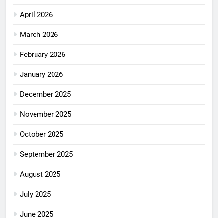
April 2026
March 2026
February 2026
January 2026
December 2025
November 2025
October 2025
September 2025
August 2025
July 2025
June 2025