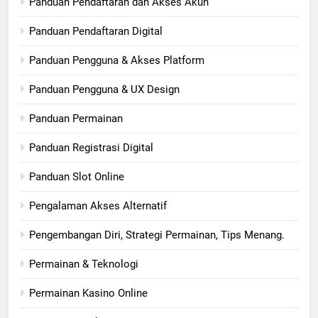
Panduan Pendaftaran dan Akses Akun
Panduan Pendaftaran Digital
Panduan Pengguna & Akses Platform
Panduan Pengguna & UX Design
Panduan Permainan
Panduan Registrasi Digital
Panduan Slot Online
Pengalaman Akses Alternatif
Pengembangan Diri, Strategi Permainan, Tips Menang.
Permainan & Teknologi
Permainan Kasino Online