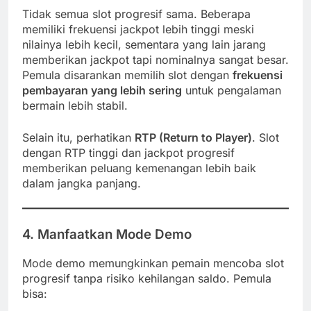
Tidak semua slot progresif sama. Beberapa
memiliki frekuensi jackpot lebih tinggi meski
nilainya lebih kecil, sementara yang lain jarang
memberikan jackpot tapi nominalnya sangat besar.
Pemula disarankan memilih slot dengan
frekuensi
pembayaran yang lebih sering
untuk pengalaman
bermain lebih stabil.
Selain itu, perhatikan
RTP (Return to Player)
. Slot
dengan RTP tinggi dan jackpot progresif
memberikan peluang kemenangan lebih baik
dalam jangka panjang.
4. Manfaatkan Mode Demo
Mode demo memungkinkan pemain mencoba slot
progresif tanpa risiko kehilangan saldo. Pemula
bisa: