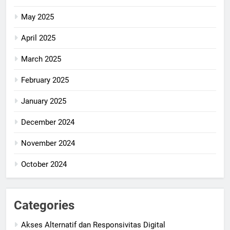
May 2025
April 2025
March 2025
February 2025
January 2025
December 2024
November 2024
October 2024
Categories
Akses Alternatif dan Responsivitas Digital