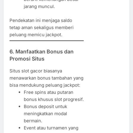
jarang muncul.
Pendekatan ini menjaga saldo
tetap aman sekaligus memberi
peluang memicu jackpot.
6. Manfaatkan Bonus dan
Promosi Situs
Situs slot gacor biasanya
menawarkan bonus tambahan yang
bisa mendukung peluang jackpot:
Free spins atau putaran
bonus khusus slot progresif.
Bonus deposit untuk
meningkatkan modal
bermain.
Event atau turnamen yang