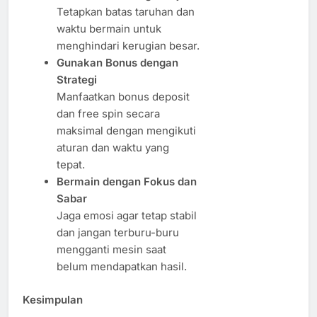
Tetapkan batas taruhan dan
waktu bermain untuk
menghindari kerugian besar.
Gunakan Bonus dengan
Strategi
Manfaatkan bonus deposit
dan free spin secara
maksimal dengan mengikuti
aturan dan waktu yang
tepat.
Bermain dengan Fokus dan
Sabar
Jaga emosi agar tetap stabil
dan jangan terburu-buru
mengganti mesin saat
belum mendapatkan hasil.
Kesimpulan