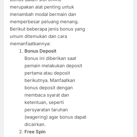
merupakan alat penting untuk
menambah modal bermain dan
memperbesar peluang menang.
Berikut beberapa jenis bonus yang
umum ditemukan dan cara
memanfaatkannya:
Bonus Deposit
Bonus ini diberikan saat
pemain melakukan deposit
pertama atau deposit
berikutnya. Manfaatkan
bonus deposit dengan
membaca syarat dan
ketentuan, seperti
persyaratan taruhan
(wagering) agar bonus dapat
dicairkan.
Free Spin