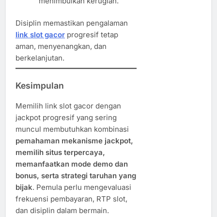
menimbulkan kerugian.
Disiplin memastikan pengalaman
link slot gacor
progresif tetap
aman, menyenangkan, dan
berkelanjutan.
Kesimpulan
Memilih link slot gacor dengan
jackpot progresif yang sering
muncul membutuhkan kombinasi
pemahaman mekanisme jackpot,
memilih situs terpercaya,
memanfaatkan mode demo dan
bonus, serta strategi taruhan yang
bijak
. Pemula perlu mengevaluasi
frekuensi pembayaran, RTP slot,
dan disiplin dalam bermain.