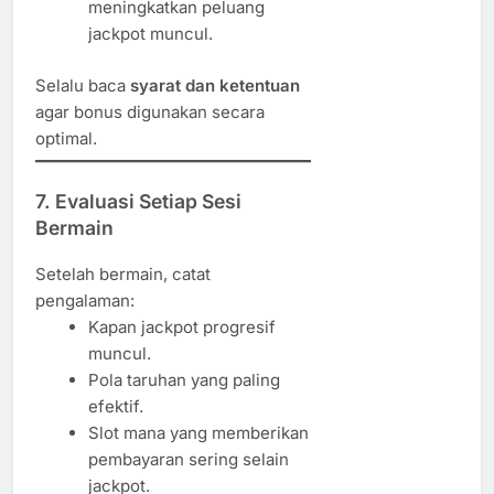
meningkatkan peluang
jackpot muncul.
Selalu baca
syarat dan ketentuan
agar bonus digunakan secara
optimal.
7. Evaluasi Setiap Sesi
Bermain
Setelah bermain, catat
pengalaman:
Kapan jackpot progresif
muncul.
Pola taruhan yang paling
efektif.
Slot mana yang memberikan
pembayaran sering selain
jackpot.