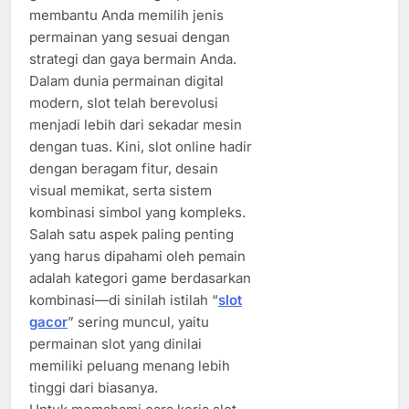
membantu Anda memilih jenis
permainan yang sesuai dengan
strategi dan gaya bermain Anda.
Dalam dunia permainan digital
modern, slot telah berevolusi
menjadi lebih dari sekadar mesin
dengan tuas. Kini, slot online hadir
dengan beragam fitur, desain
visual memikat, serta sistem
kombinasi simbol yang kompleks.
Salah satu aspek paling penting
yang harus dipahami oleh pemain
adalah kategori game berdasarkan
kombinasi—di sinilah istilah “
slot
gacor
” sering muncul, yaitu
permainan slot yang dinilai
memiliki peluang menang lebih
tinggi dari biasanya.