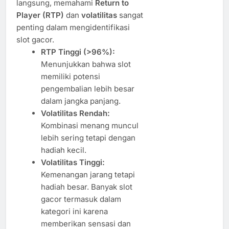
langsung, memahami
Return to
Player (RTP)
dan
volatilitas
sangat
penting dalam mengidentifikasi
slot gacor.
RTP Tinggi (>96%):
Menunjukkan bahwa slot
memiliki potensi
pengembalian lebih besar
dalam jangka panjang.
Volatilitas Rendah:
Kombinasi menang muncul
lebih sering tetapi dengan
hadiah kecil.
Volatilitas Tinggi:
Kemenangan jarang tetapi
hadiah besar. Banyak slot
gacor termasuk dalam
kategori ini karena
memberikan sensasi dan