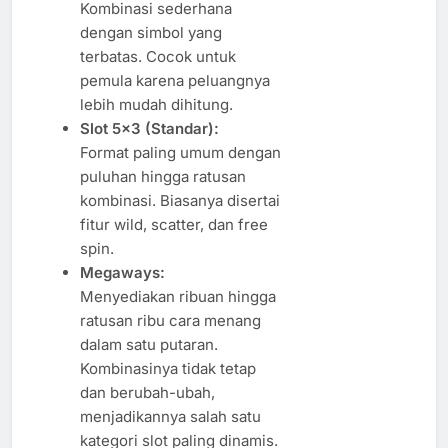
Kombinasi sederhana
dengan simbol yang
terbatas. Cocok untuk
pemula karena peluangnya
lebih mudah dihitung.
Slot 5×3 (Standar):
Format paling umum dengan
puluhan hingga ratusan
kombinasi. Biasanya disertai
fitur wild, scatter, dan free
spin.
Megaways:
Menyediakan ribuan hingga
ratusan ribu cara menang
dalam satu putaran.
Kombinasinya tidak tetap
dan berubah-ubah,
menjadikannya salah satu
kategori slot paling dinamis.