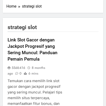
Home
strategi slot
strategi slot
Link Slot Gacor dengan
Jackpot Progresif yang
Sering Muncul: Panduan
Pemain Pemula
55d6416
8 months
ago
0
6 mins
Temukan cara memilih link slot
gacor dengan jackpot progresif
yang sering muncul. Pelajari tips
memilih situs terpercaya,
memanfaatkan fitur bonus, dan