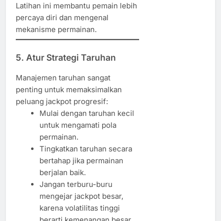
Latihan ini membantu pemain lebih
percaya diri dan mengenal
mekanisme permainan.
5. Atur Strategi Taruhan
Manajemen taruhan sangat
penting untuk memaksimalkan
peluang jackpot progresif:
Mulai dengan taruhan kecil
untuk mengamati pola
permainan.
Tingkatkan taruhan secara
bertahap jika permainan
berjalan baik.
Jangan terburu-buru
mengejar jackpot besar,
karena volatilitas tinggi
berarti kemenangan besar