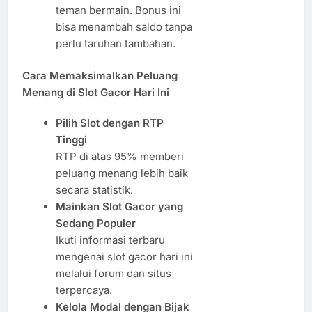
teman bermain. Bonus ini
bisa menambah saldo tanpa
perlu taruhan tambahan.
Cara Memaksimalkan Peluang
Menang di Slot Gacor Hari Ini
Pilih Slot dengan RTP
Tinggi
RTP di atas 95% memberi
peluang menang lebih baik
secara statistik.
Mainkan Slot Gacor yang
Sedang Populer
Ikuti informasi terbaru
mengenai slot gacor hari ini
melalui forum dan situs
terpercaya.
Kelola Modal dengan Bijak