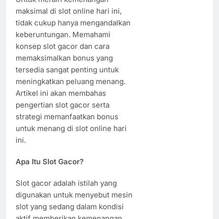
maksimal di slot online hari ini,
tidak cukup hanya mengandalkan
keberuntungan. Memahami
konsep slot gacor dan cara
memaksimalkan bonus yang
tersedia sangat penting untuk
meningkatkan peluang menang.
Artikel ini akan membahas
pengertian slot gacor serta
strategi memanfaatkan bonus
untuk menang di slot online hari
ini.
Apa Itu Slot Gacor?
Slot gacor adalah istilah yang
digunakan untuk menyebut mesin
slot yang sedang dalam kondisi
aktif memberikan kemenangan