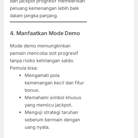
dan jackpot progresif memberikan
peluang kemenangan lebih baik
dalam jangka panjang.
4. Manfaatkan Mode Demo
Mode demo memungkinkan
pemain mencoba slot progresif
tanpa risiko kehilangan saldo.
Pemula bisa:
Mengamati pola
kemenangan kecil dan fitur
bonus.
Memahami simbol khusus
yang memicu jackpot.
Menguji strategi taruhan
sebelum bermain dengan
uang nyata.