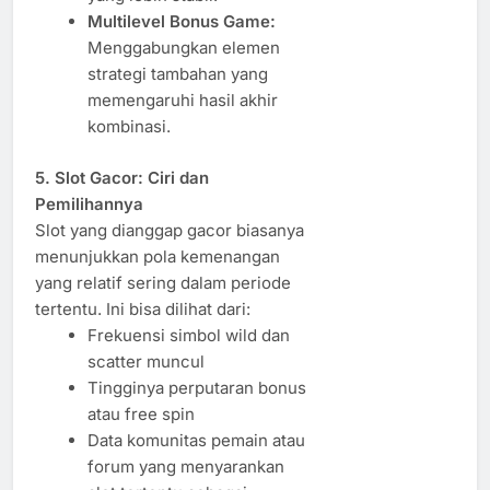
Multilevel Bonus Game:
Menggabungkan elemen
strategi tambahan yang
memengaruhi hasil akhir
kombinasi.
5. Slot Gacor: Ciri dan
Pemilihannya
Slot yang dianggap gacor biasanya
menunjukkan pola kemenangan
yang relatif sering dalam periode
tertentu. Ini bisa dilihat dari:
Frekuensi simbol wild dan
scatter muncul
Tingginya perputaran bonus
atau free spin
Data komunitas pemain atau
forum yang menyarankan