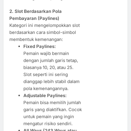
2. Slot Berdasarkan Pola
Pembayaran (Paylines)
Kategori ini mengelompokkan slot
berdasarkan cara simbol-simbol
membentuk kemenangan:
Fixed Paylines:
Pemain wajib bermain
dengan jumlah garis tetap,
biasanya 10, 20, atau 25.
Slot seperti ini sering
dianggap lebih stabil dalam
pola kemenangannya.
Adjustable Paylines:
Pemain bisa memilih jumlah
garis yang diaktifkan. Cocok
untuk pemain yang ingin
mengatur risiko sendiri.
All Ways (243 Ways atau