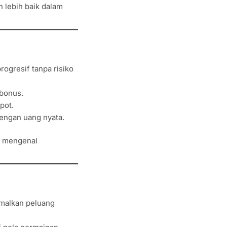
 lebih baik dalam
gresif tanpa risiko
 bonus.
pot.
engan uang nyata.
n mengenal
malkan peluang