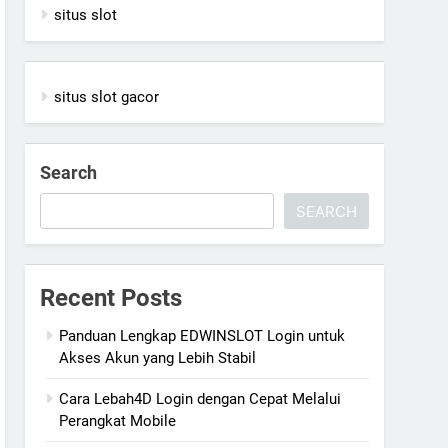
situs slot
situs slot gacor
Search
SEARCH
Recent Posts
Panduan Lengkap EDWINSLOT Login untuk
Akses Akun yang Lebih Stabil
Cara Lebah4D Login dengan Cepat Melalui
Perangkat Mobile