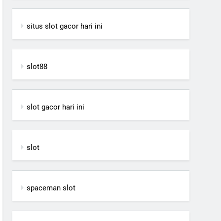
situs slot gacor hari ini
slot88
slot gacor hari ini
slot
spaceman slot