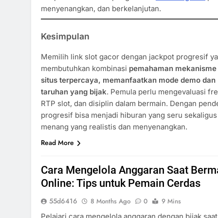
menyenangkan, dan berkelanjutan.
Kesimpulan
Memilih link slot gacor dengan jackpot progresif 
membutuhkan kombinasi
pemahaman mekanisme j
situs terpercaya, memanfaatkan mode demo dan b
taruhan yang bijak
. Pemula perlu mengevaluasi fr
RTP slot, dan disiplin dalam bermain. Dengan pendek
progresif bisa menjadi hiburan yang seru sekaligu
menang yang realistis dan menyenangkan.
Read More
Cara Mengelola Anggaran Saat Berma
Online: Tips untuk Pemain Cerdas
55d6416
8 Months Ago
0
9 Mins
Pelajari cara mengelola anggaran dengan bijak saat