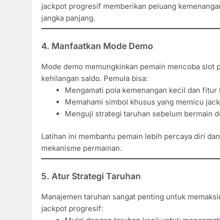
jackpot progresif memberikan peluang kemenangan
jangka panjang.
4. Manfaatkan Mode Demo
Mode demo memungkinkan pemain mencoba slot pro
kehilangan saldo. Pemula bisa:
Mengamati pola kemenangan kecil dan fitur
Memahami simbol khusus yang memicu jack
Menguji strategi taruhan sebelum bermain d
Latihan ini membantu pemain lebih percaya diri da
mekanisme permainan.
5. Atur Strategi Taruhan
Manajemen taruhan sangat penting untuk memaksi
jackpot progresif: