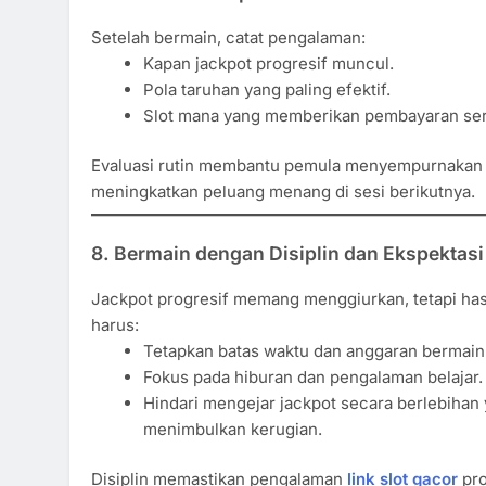
Setelah bermain, catat pengalaman:
Kapan jackpot progresif muncul.
Pola taruhan yang paling efektif.
Slot mana yang memberikan pembayaran seri
Evaluasi rutin membantu pemula menyempurnakan s
meningkatkan peluang menang di sesi berikutnya.
8. Bermain dengan Disiplin dan Ekspektasi 
Jackpot progresif memang menggiurkan, tetapi hasi
harus:
Tetapkan batas waktu dan anggaran bermain
Fokus pada hiburan dan pengalaman belajar.
Hindari mengejar jackpot secara berlebihan 
menimbulkan kerugian.
Disiplin memastikan pengalaman
link slot gacor
pro