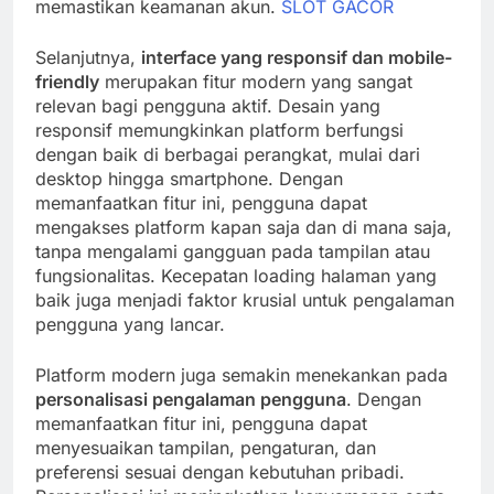
memastikan keamanan akun.
SLOT GACOR
Selanjutnya,
interface yang responsif dan mobile-
friendly
merupakan fitur modern yang sangat
relevan bagi pengguna aktif. Desain yang
responsif memungkinkan platform berfungsi
dengan baik di berbagai perangkat, mulai dari
desktop hingga smartphone. Dengan
memanfaatkan fitur ini, pengguna dapat
mengakses platform kapan saja dan di mana saja,
tanpa mengalami gangguan pada tampilan atau
fungsionalitas. Kecepatan loading halaman yang
baik juga menjadi faktor krusial untuk pengalaman
pengguna yang lancar.
Platform modern juga semakin menekankan pada
personalisasi pengalaman pengguna
. Dengan
memanfaatkan fitur ini, pengguna dapat
menyesuaikan tampilan, pengaturan, dan
preferensi sesuai dengan kebutuhan pribadi.