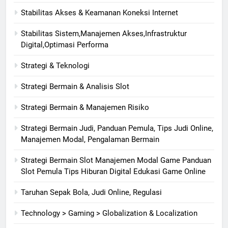
Stabilitas Akses & Keamanan Koneksi Internet
Stabilitas Sistem,Manajemen Akses,Infrastruktur
Digital,Optimasi Performa
Strategi & Teknologi
Strategi Bermain & Analisis Slot
Strategi Bermain & Manajemen Risiko
Strategi Bermain Judi, Panduan Pemula, Tips Judi Online,
Manajemen Modal, Pengalaman Bermain
Strategi Bermain Slot Manajemen Modal Game Panduan
Slot Pemula Tips Hiburan Digital Edukasi Game Online
Taruhan Sepak Bola, Judi Online, Regulasi
Technology > Gaming > Globalization & Localization