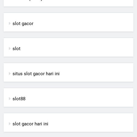
slot gacor
slot
situs slot gacor hari ini
slot88
slot gacor hari ini