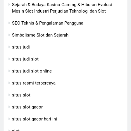
Sejarah & Budaya Kasino Gaming & Hiburan Evolusi
Mesin Slot Industri Perjudian Teknologi dan Slot
SEO Teknis & Pengalaman Pengguna
Simbolisme Slot dan Sejarah
situs judi
situs judi slot
situs judi slot online
situs resmi terpercaya
situs slot
situs slot gacor
situs slot gacor hari ini