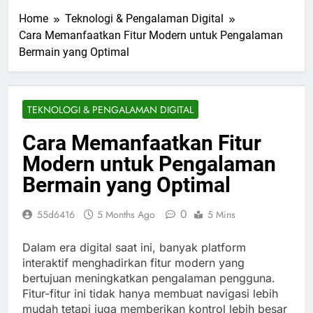
Home
Teknologi & Pengalaman Digital
Cara Memanfaatkan Fitur Modern untuk Pengalaman
Bermain yang Optimal
TEKNOLOGI & PENGALAMAN DIGITAL
Cara Memanfaatkan Fitur
Modern untuk Pengalaman
Bermain yang Optimal
0
55d6416
5 Months Ago
5 Mins
Dalam era digital saat ini, banyak platform
interaktif menghadirkan fitur modern yang
bertujuan meningkatkan pengalaman pengguna.
Fitur-fitur ini tidak hanya membuat navigasi lebih
mudah tetapi juga memberikan kontrol lebih besar