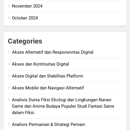
November 2024
October 2024
Categories
Akses Alternatif dan Responsivitas Digital
Akses dan Kontinuitas Digital
Akses Digital dan Stabilitas Platform
Akses Mobile dan Navigasi Alternatif
Analisis Dunia Fiksi Ekologi dan Lingkungan Narasi
Game dan Anime Budaya Populer Studi Fantasi Sains
dalam Fiksi
Analisis Permainan & Strategi Pemain