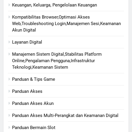
Keuangan, Keluarga, Pengelolaan Keuangan
Kompatibilitas Browser,Optimasi Akses
Web,Troubleshooting Login,Manajemen Sesi,Keamanan
Akun Digital
Layanan Digital
Manajemen Sistem Digital,Stabilitas Platform
Online,Pengalaman Pengguna,Infrastruktur
Teknologi,Keamanan Sistem
Panduan & Tips Game
Panduan Akses
Panduan Akses Akun
Panduan Akses Multi-Perangkat dan Keamanan Digital
Panduan Bermain Slot