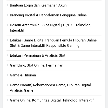
Bantuan Login dan Keamanan Akun
Branding Digital & Pengalaman Pengguna Online
Desain Antarmuka | Slot Digital | UI/UX | Teknologi
Interaktif
Edukasi Game Digital Panduan Pemula Hiburan Online
Slot & Game Interaktif Responsible Gaming
Edukasi Permainan & Analisis Slot
Gambling, Slot Online, Permainan
Game & Hiburan
Game Naratif, Rekomendasi Game, Hiburan Digital,
Analisis Game
Game Online, Komunitas Digital, Teknologi Interaktif