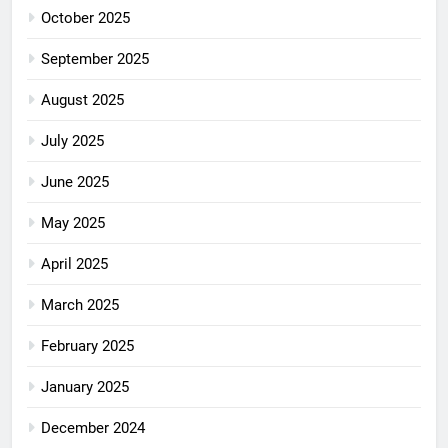
October 2025
September 2025
August 2025
July 2025
June 2025
May 2025
April 2025
March 2025
February 2025
January 2025
December 2024