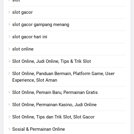
slot
slot gacor
slot gacor gampang menang
slot gacor hari ini
slot online
Slot Online, Judi Online, Tips & Trik Slot
Slot Online, Panduan Bermain, Platform Game, User
Experience, Slot Aman
Slot Online, Pemain Baru, Permainan Gratis
Slot Online, Permainan Kasino, Judi Online
Slot Online, Tips dan Trik Slot, Slot Gacor
Sosial & Permainan Online