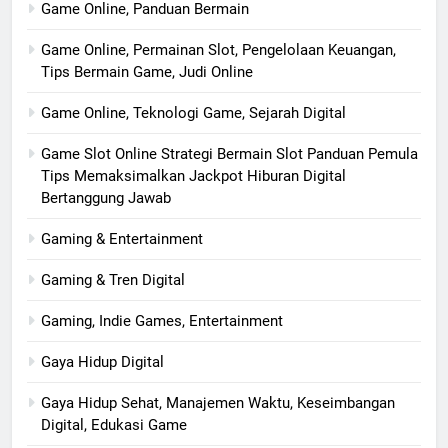
Game Online, Panduan Bermain
Game Online, Permainan Slot, Pengelolaan Keuangan,
Tips Bermain Game, Judi Online
Game Online, Teknologi Game, Sejarah Digital
Game Slot Online Strategi Bermain Slot Panduan Pemula
Tips Memaksimalkan Jackpot Hiburan Digital
Bertanggung Jawab
Gaming & Entertainment
Gaming & Tren Digital
Gaming, Indie Games, Entertainment
Gaya Hidup Digital
Gaya Hidup Sehat, Manajemen Waktu, Keseimbangan
Digital, Edukasi Game