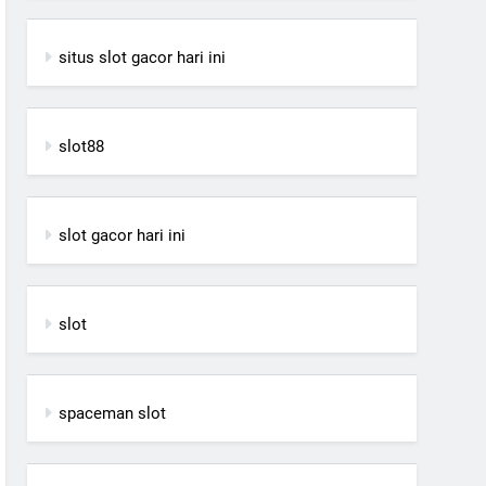
situs slot gacor hari ini
slot88
slot gacor hari ini
slot
spaceman slot