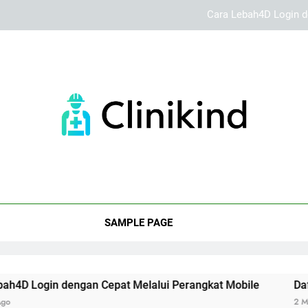
Cara Lebah4D Login d
Daftar Edwinslot Resmi untuk Akses Akun 
Daftar Lebah4D Resmi untuk Pengalaman 
Panduan Lengkap EDWINSLOT Login
Cara Lebah4D Login d
Daftar Edwinslot Resmi untuk Akses Akun 
nikind
ayanan Medis Profesional Di Clinikind.
Daftar Lebah4D Resmi untuk Pengalaman 
SAMPLE PAGE
dengan Cepat Melalui Perangkat Mobile
Daftar Edwinsl
2 Months Ago