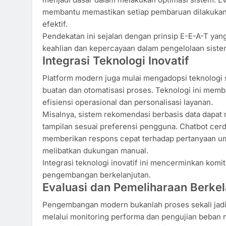
membantu memastikan setiap pembaruan dilakukan
efektif.
Pendekatan ini sejalan dengan prinsip E-E-A-T ya
keahlian dan kepercayaan dalam pengelolaan sistem
Integrasi Teknologi Inovatif
Platform modern juga mulai mengadopsi teknologi 
buatan dan otomatisasi proses. Teknologi ini mem
efisiensi operasional dan personalisasi layanan.
Misalnya, sistem rekomendasi berbasis data dapat
tampilan sesuai preferensi pengguna. Chatbot ce
memberikan respons cepat terhadap pertanyaan u
melibatkan dukungan manual.
Integrasi teknologi inovatif ini mencerminkan kom
pengembangan berkelanjutan.
Evaluasi dan Pemeliharaan Berkel
Pengembangan modern bukanlah proses sekali jadi. 
melalui monitoring performa dan pengujian beban