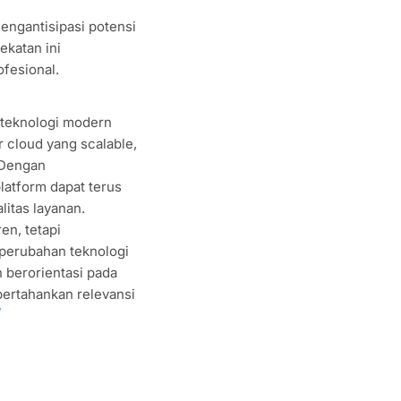
engantisipasi potensi
katan ini
fesional.
 teknologi modern
ur cloud yang scalable,
 Dengan
platform dapat terus
itas layanan.
n, tetapi
perubahan teknologi
 berorientasi pada
ertahankan relevansi