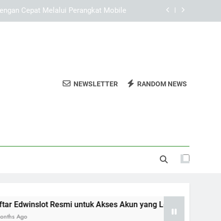
engan Cepat Melalui Perangkat Mobile
yang Lebih Stabil dan Mudah Dipahami
Akses yang Lebih Praktis dan Terarah
 untuk Akses Akun yang Lebih Stabil
NEWSLETTER
RANDOM NEWS
engan Cepat Melalui Perangkat Mobile
yang Lebih Stabil dan Mudah Dipahami
Akses yang Lebih Praktis dan Terarah
ot Resmi untuk Akses Akun yang Lebih Stabil dan Mudah Dipa