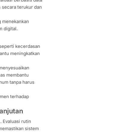
 secara terukur dan
ng menekankan
 digital.
seperti kecerdasan
bantu meningkatkan
 menyesuaikan
rdas membantu
mum tanpa harus
itmen terhadap
anjutan
Evaluasi rutin
 memastikan sistem