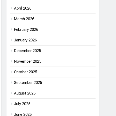
April 2026
March 2026
February 2026
January 2026
December 2025
November 2025
October 2025
September 2025
August 2025
July 2025
June 2025