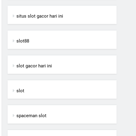
situs slot gacor hari ini
slot88
slot gacor hari ini
slot
spaceman slot