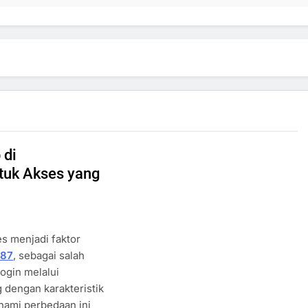
 di
uk Akses yang
es menjadi faktor
87
, sebagai salah
login melalui
 dengan karakteristik
ami perbedaan ini