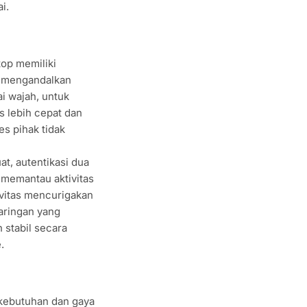
i.
top memiliki
g mengandalkan
ai wajah, untuk
s lebih cepat dan
es pihak tidak
t, autentikasi dua
 memantau aktivitas
ivitas mencurigakan
aringan yang
 stabil secara
.
 kebutuhan dan gaya