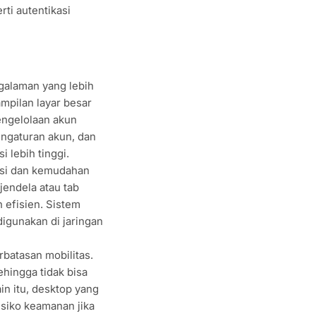
ti autentikasi
galaman yang lebih
mpilan layar besar
engelolaan akun
pengaturan akun, dan
 lebih tinggi.
ksi dan kemudahan
endela atau tab
 efisien. Sistem
igunakan di jaringan
rbatasan mobilitas.
hingga tidak bisa
in itu, desktop yang
isiko keamanan jika