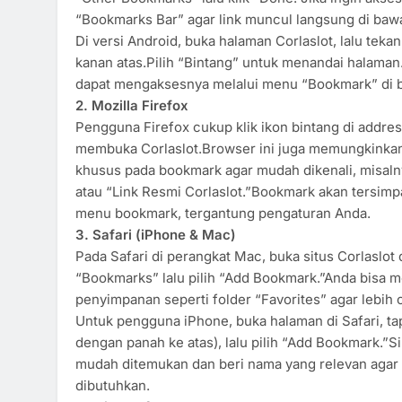
“Bookmarks Bar” agar link muncul langsung di baw
Di versi Android, buka halaman Corlaslot, lalu tekan i
kanan atas.Pilih “Bintang” untuk menandai halaman
dapat mengaksesnya melalui menu “Bookmark” di 
2. Mozilla Firefox
Pengguna Firefox cukup klik ikon bintang di addres
membuka Corlaslot.Browser ini juga memungkink
khusus pada bookmark agar mudah dikenali, misaln
atau “Link Resmi Corlaslot.”Bookmark akan tersimpa
menu bookmark, tergantung pengaturan Anda.
3. Safari (iPhone & Mac)
Pada Safari di perangkat Mac, buka situs Corlaslot
“Bookmarks” lalu pilih “Add Bookmark.”Anda bisa me
penyimpanan seperti folder “Favorites” agar lebih 
Untuk pengguna iPhone, buka halaman di Safari, ta
dengan panah ke atas), lalu pilih “Add Bookmark.”S
mudah ditemukan dan beri nama yang relevan agar p
dibutuhkan.