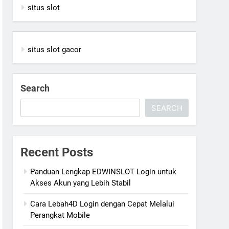
situs slot
situs slot gacor
Search
SEARCH
Recent Posts
Panduan Lengkap EDWINSLOT Login untuk
Akses Akun yang Lebih Stabil
Cara Lebah4D Login dengan Cepat Melalui
Perangkat Mobile