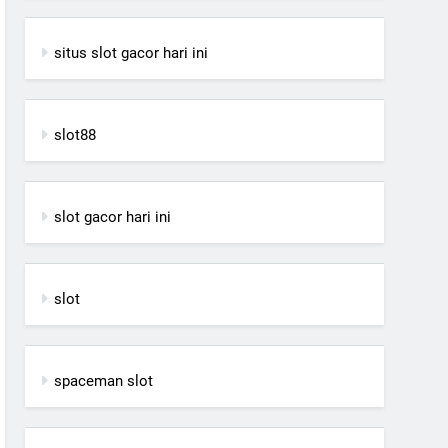
situs slot gacor hari ini
slot88
slot gacor hari ini
slot
spaceman slot