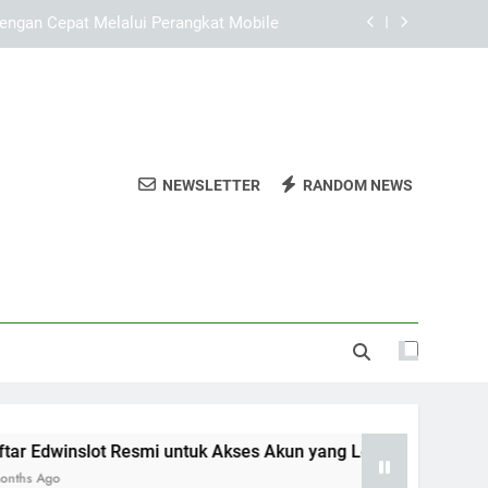
engan Cepat Melalui Perangkat Mobile
yang Lebih Stabil dan Mudah Dipahami
Akses yang Lebih Praktis dan Terarah
 untuk Akses Akun yang Lebih Stabil
NEWSLETTER
RANDOM NEWS
engan Cepat Melalui Perangkat Mobile
yang Lebih Stabil dan Mudah Dipahami
Akses yang Lebih Praktis dan Terarah
t Resmi untuk Akses Akun yang Lebih Stabil dan Mudah Dipah