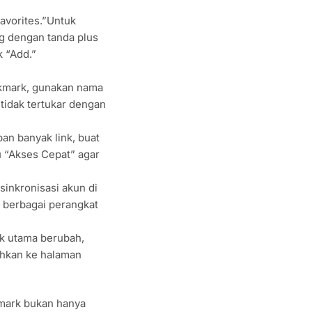
avorites.”Untuk
ng dengan tanda plus
k “Add.”
kmark, gunakan nama
 tidak tertukar dengan
an banyak link, buat
u “Akses Cepat” agar
r sinkronisasi akun di
 berbagai perangkat
ink utama berubah,
ahkan ke halaman
mark bukan hanya