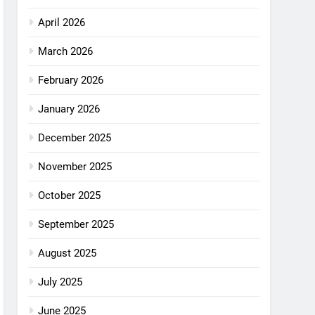
April 2026
March 2026
February 2026
January 2026
December 2025
November 2025
October 2025
September 2025
August 2025
July 2025
June 2025