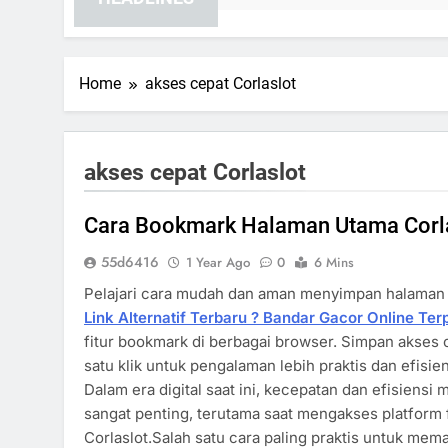
Home
akses cepat Corlaslot
akses cepat Corlaslot
Cara Bookmark Halaman Utama Corl
55d6416
1 Year Ago
0
6 Mins
Pelajari cara mudah dan aman menyimpan halama
Link Alternatif Terbaru ? Bandar Gacor Online Te
fitur bookmark di berbagai browser. Simpan akses
satu klik untuk pengalaman lebih praktis dan efisien
Dalam era digital saat ini, kecepatan dan efisiensi 
sangat penting, terutama saat mengakses platform f
Corlaslot.Salah satu cara paling praktis untuk mem