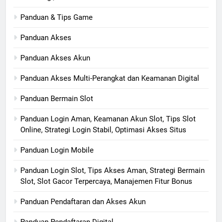
Panduan & Tips Game
Panduan Akses
Panduan Akses Akun
Panduan Akses Multi-Perangkat dan Keamanan Digital
Panduan Bermain Slot
Panduan Login Aman, Keamanan Akun Slot, Tips Slot
Online, Strategi Login Stabil, Optimasi Akses Situs
Panduan Login Mobile
Panduan Login Slot, Tips Akses Aman, Strategi Bermain
Slot, Slot Gacor Terpercaya, Manajemen Fitur Bonus
Panduan Pendaftaran dan Akses Akun
Panduan Pendaftaran Digital