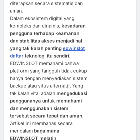
diterapkan secara sistematis dan
aman.
Dalam ekosistem digital yang
kompleks dan dinamis,
kesadaran
pengguna terhadap keamanan
dan stabilitas akses menjadi hal
yang tak kalah penting
edwinslot
daftar
teknologi itu sendiri.
EDWINSLOT memahami bahwa
platform yang tangguh tidak cukup
hanya dengan menyediakan sistem
backup atau situs alternatif. Yang
tak kalah vital adalah
mengedukasi
penggunanya untuk memahami
dan menggunakan sistem
tersebut secara tepat dan aman.
Artikel ini membahas secara
mendalam
bagaimana
EDWINSLOT melatih