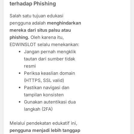
terhadap Phishing
Salah satu tujuan edukasi
pengguna adalah
menghindarkan
mereka dari situs palsu atau
phishing.
Oleh karena itu,
EDWINSLOT selalu menekankan:
Jangan pernah mengklik
tautan dari sumber tidak
resmi
Periksa keaslian domain
(HTTPS, SSL valid)
Pastikan navigasi dan
tampilan konsisten
Gunakan autentikasi dua
langkah (2FA)
Melalui pendekatan edukatif ini,
pengguna menjadi lebih tanggap