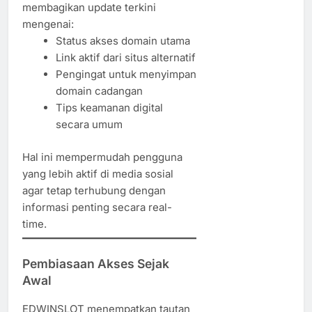
membagikan update terkini
mengenai:
Status akses domain utama
Link aktif dari situs alternatif
Pengingat untuk menyimpan
domain cadangan
Tips keamanan digital
secara umum
Hal ini mempermudah pengguna
yang lebih aktif di media sosial
agar tetap terhubung dengan
informasi penting secara real-
time.
Pembiasaan Akses Sejak
Awal
EDWINSLOT menempatkan tautan