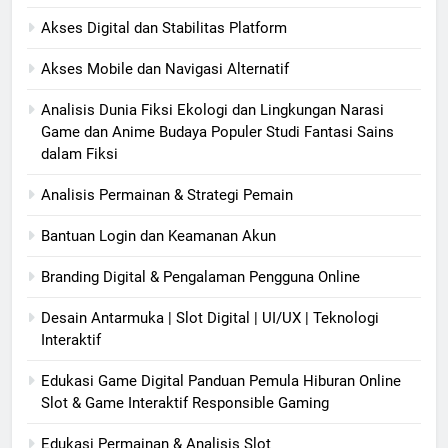
Akses Digital dan Stabilitas Platform
Akses Mobile dan Navigasi Alternatif
Analisis Dunia Fiksi Ekologi dan Lingkungan Narasi
Game dan Anime Budaya Populer Studi Fantasi Sains
dalam Fiksi
Analisis Permainan & Strategi Pemain
Bantuan Login dan Keamanan Akun
Branding Digital & Pengalaman Pengguna Online
Desain Antarmuka | Slot Digital | UI/UX | Teknologi
Interaktif
Edukasi Game Digital Panduan Pemula Hiburan Online
Slot & Game Interaktif Responsible Gaming
Edukasi Permainan & Analisis Slot