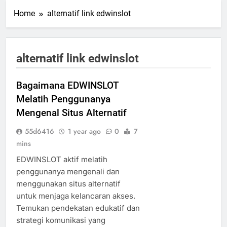
Home
alternatif link edwinslot
alternatif link edwinslot
Bagaimana EDWINSLOT
Melatih Penggunanya
Mengenal Situs Alternatif
55d6416
1 year ago
0
7
mins
EDWINSLOT aktif melatih
penggunanya mengenali dan
menggunakan situs alternatif
untuk menjaga kelancaran akses.
Temukan pendekatan edukatif dan
strategi komunikasi yang