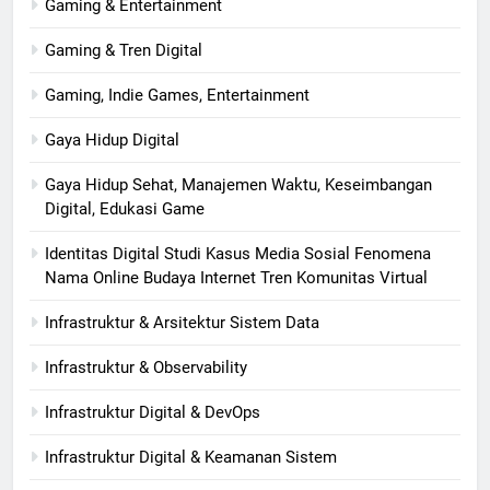
Gaming & Entertainment
Gaming & Tren Digital
Gaming, Indie Games, Entertainment
Gaya Hidup Digital
Gaya Hidup Sehat, Manajemen Waktu, Keseimbangan
Digital, Edukasi Game
Identitas Digital Studi Kasus Media Sosial Fenomena
Nama Online Budaya Internet Tren Komunitas Virtual
Infrastruktur & Arsitektur Sistem Data
Infrastruktur & Observability
Infrastruktur Digital & DevOps
Infrastruktur Digital & Keamanan Sistem