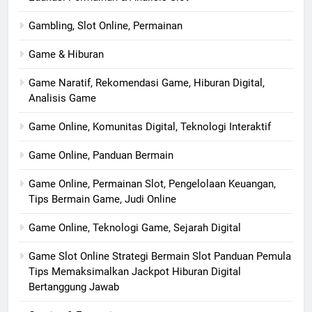
Gambling, Slot Online, Permainan
Game & Hiburan
Game Naratif, Rekomendasi Game, Hiburan Digital,
Analisis Game
Game Online, Komunitas Digital, Teknologi Interaktif
Game Online, Panduan Bermain
Game Online, Permainan Slot, Pengelolaan Keuangan,
Tips Bermain Game, Judi Online
Game Online, Teknologi Game, Sejarah Digital
Game Slot Online Strategi Bermain Slot Panduan Pemula
Tips Memaksimalkan Jackpot Hiburan Digital
Bertanggung Jawab