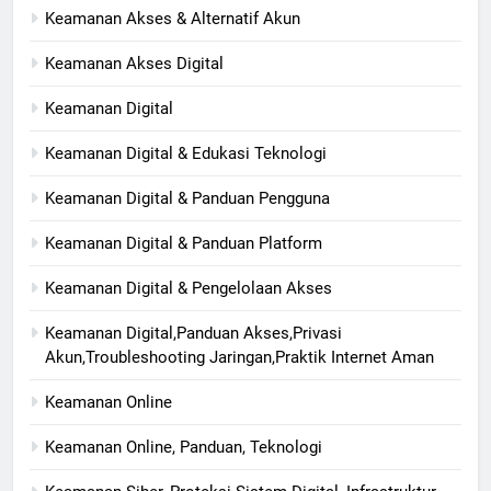
Keamanan Akses & Alternatif Akun
Keamanan Akses Digital
Keamanan Digital
Keamanan Digital & Edukasi Teknologi
Keamanan Digital & Panduan Pengguna
Keamanan Digital & Panduan Platform
Keamanan Digital & Pengelolaan Akses
Keamanan Digital,Panduan Akses,Privasi
Akun,Troubleshooting Jaringan,Praktik Internet Aman
Keamanan Online
Keamanan Online, Panduan, Teknologi