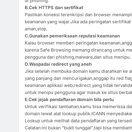
di phishing.
B.Cek HTTPS dan sertifikat
Pastikan koneksi terenkripsi dan browser menampil
keamanan yang wajar.Jika ada peringatan sertifikat 
aman,stop.
C.Gunakan pemeriksaan reputasi keamanan
Kalau browser memberi peringatan keamanan,anggap
karena Safe Browsing memang dirancang untuk m
pengguna dari phishing,malware,dan situs menipu.
D.Waspadai redirect yang aneh
Jika setelah membuka domain kamu diarahkan ke al
yang panjang dan mencurigakan,anggap itu red fla
keamanan aplikasi web,redirect yang tidak tervalid
untuk menipu pengguna agar masuk ke situs berba
E.Cek jejak pendaftaran domain bila perlu
Untuk verifikasi tambahan,kamu bisa memeriksa da
domain lewat alat lookup publik.ICANN menyediakan
Lookup untuk melihat data pendaftaran yang tersedi
Catatan:ini bukan “bukti tunggal”,tapi bisa memba