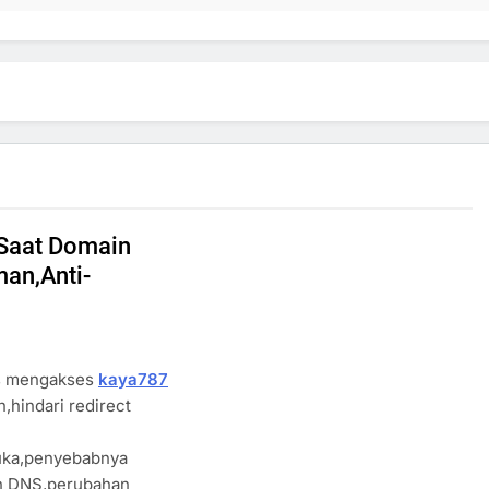
 Saat Domain
an,Anti-
is mengakses
kaya787
,hindari redirect
buka,penyebabnya
uan DNS,perubahan