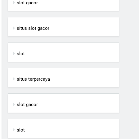
slot gacor
situs slot gacor
slot
situs terpercaya
slot gacor
slot