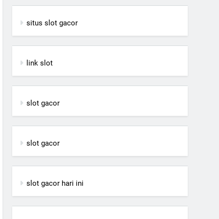
situs slot gacor
link slot
slot gacor
slot gacor
slot gacor hari ini