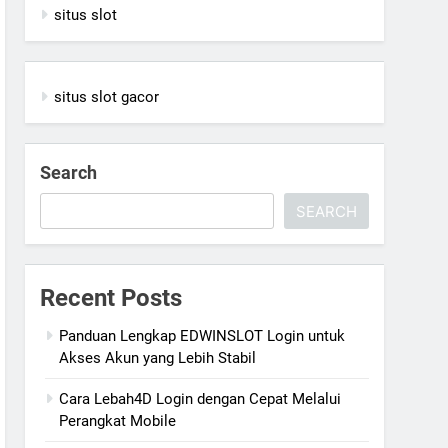
situs slot
situs slot gacor
Search
SEARCH
Recent Posts
Panduan Lengkap EDWINSLOT Login untuk
Akses Akun yang Lebih Stabil
Cara Lebah4D Login dengan Cepat Melalui
Perangkat Mobile