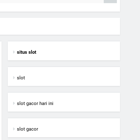
situs slot
slot
slot gacor hari ini
slot gacor