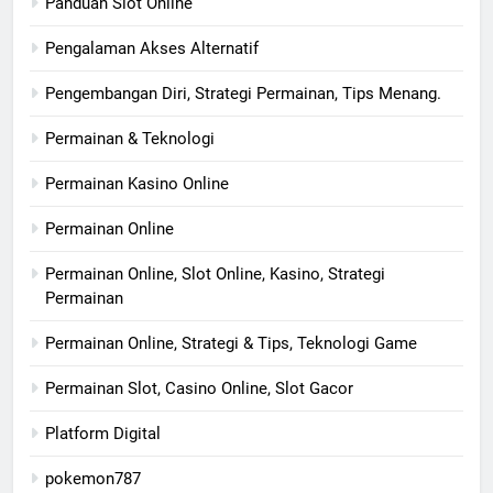
Panduan Slot Online
Pengalaman Akses Alternatif
Pengembangan Diri, Strategi Permainan, Tips Menang.
Permainan & Teknologi
Permainan Kasino Online
Permainan Online
Permainan Online, Slot Online, Kasino, Strategi
Permainan
Permainan Online, Strategi & Tips, Teknologi Game
Permainan Slot, Casino Online, Slot Gacor
Platform Digital
pokemon787