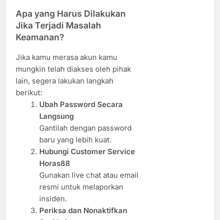
Apa yang Harus Dilakukan
Jika Terjadi Masalah
Keamanan?
Jika kamu merasa akun kamu
mungkin telah diakses oleh pihak
lain, segera lakukan langkah
berikut:
Ubah Password Secara
Langsung
Gantilah dengan password
baru yang lebih kuat.
Hubungi Customer Service
Horas88
Gunakan live chat atau email
resmi untuk melaporkan
insiden.
Periksa dan Nonaktifkan