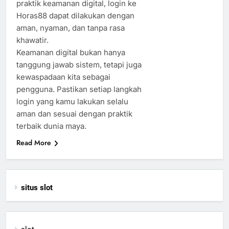
praktik keamanan digital, login ke
Horas88 dapat dilakukan dengan
aman, nyaman, dan tanpa rasa
khawatir.
Keamanan digital bukan hanya
tanggung jawab sistem, tetapi juga
kewaspadaan kita sebagai
pengguna. Pastikan setiap langkah
login yang kamu lakukan selalu
aman dan sesuai dengan praktik
terbaik dunia maya.
Read More
situs slot