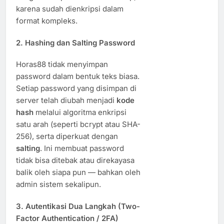
karena sudah dienkripsi dalam
format kompleks.
2.
Hashing dan Salting Password
Horas88 tidak menyimpan
password dalam bentuk teks biasa.
Setiap password yang disimpan di
server telah diubah menjadi
kode
hash
melalui algoritma enkripsi
satu arah (seperti bcrypt atau SHA-
256), serta diperkuat dengan
salting
. Ini membuat password
tidak bisa ditebak atau direkayasa
balik oleh siapa pun — bahkan oleh
admin sistem sekalipun.
3.
Autentikasi Dua Langkah (Two-
Factor Authentication / 2FA)