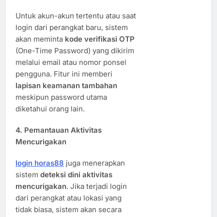
Untuk akun-akun tertentu atau saat
login dari perangkat baru, sistem
akan meminta
kode verifikasi OTP
(One-Time Password) yang dikirim
melalui email atau nomor ponsel
pengguna. Fitur ini memberi
lapisan keamanan tambahan
meskipun password utama
diketahui orang lain.
4.
Pemantauan Aktivitas
Mencurigakan
login horas88
juga menerapkan
sistem
deteksi dini aktivitas
mencurigakan
. Jika terjadi login
dari perangkat atau lokasi yang
tidak biasa, sistem akan secara