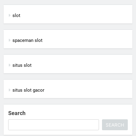
slot
spaceman slot
situs slot
situs slot gacor
Search
SEARCH