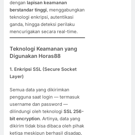
dengan
lapisan keamanan
berstandar tinggi
, menggabungkan
teknologi enkripsi, autentikasi
ganda, hingga deteksi perilaku
mencurigakan secara real-time.
Teknologi Keamanan yang
Digunakan Horas88
1.
Enkripsi SSL (Secure Socket
Layer)
Semua data yang dikirimkan
pengguna saat login — termasuk
username dan password —
dilindungi oleh teknologi
SSL 256-
bit encryption
. Artinya, data yang
dikirim tidak bisa dibaca oleh pihak
ketiga meskipun berhasil disadap,