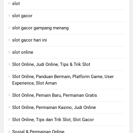
slot
slot gacor
slot gacor gampang menang
slot gacor hari ini
slot online
Slot Online, Judi Online, Tips & Trik Slot
Slot Online, Panduan Bermain, Platform Game, User
Experience, Slot Aman
Slot Online, Pemain Baru, Permainan Gratis
Slot Online, Permainan Kasino, Judi Online
Slot Online, Tips dan Trik Slot, Slot Gacor
Sosial & Permainan Online