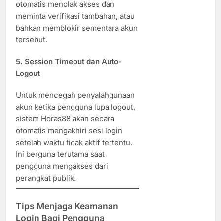
otomatis menolak akses dan
meminta verifikasi tambahan, atau
bahkan memblokir sementara akun
tersebut.
5.
Session Timeout dan Auto-
Logout
Untuk mencegah penyalahgunaan
akun ketika pengguna lupa logout,
sistem Horas88 akan secara
otomatis mengakhiri sesi login
setelah waktu tidak aktif tertentu.
Ini berguna terutama saat
pengguna mengakses dari
perangkat publik.
Tips Menjaga Keamanan
Login Bagi Pengguna