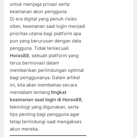
untuk menjaga privasi serta
keamanan akun pengguna.
Di era digital yang penuh risiko
siber, keamanan saat login menjadi
prioritas utama bagi platform apa
pun yang berurusan dengan data
pengguna. Tidak terkecuali
Horas88
, sebuah platform yang
terus berinovasi dalam
memberikan perlindungan optimal
bagi penggunanya. Dalam artikel
ini, kita akan membahas secara
mendalam tentang
tingkat
keamanan saat login di Horas88
,
teknologi yang digunakan, serta
tips penting bagi pengguna agar
tetap terlindungi saat mengakses
akun mereka.