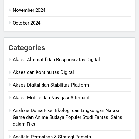
November 2024
October 2024
Categories
Akses Alternatif dan Responsivitas Digital
Akses dan Kontinuitas Digital
Akses Digital dan Stabilitas Platform
Akses Mobile dan Navigasi Alternatif
Analisis Dunia Fiksi Ekologi dan Lingkungan Narasi
Game dan Anime Budaya Populer Studi Fantasi Sains
dalam Fiksi
Analisis Permainan & Strategi Pemain