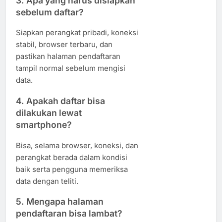
3. Apa yang harus disiapkan
sebelum daftar?
Siapkan perangkat pribadi, koneksi
stabil, browser terbaru, dan
pastikan halaman pendaftaran
tampil normal sebelum mengisi
data.
4. Apakah daftar bisa
dilakukan lewat
smartphone?
Bisa, selama browser, koneksi, dan
perangkat berada dalam kondisi
baik serta pengguna memeriksa
data dengan teliti.
5. Mengapa halaman
pendaftaran bisa lambat?