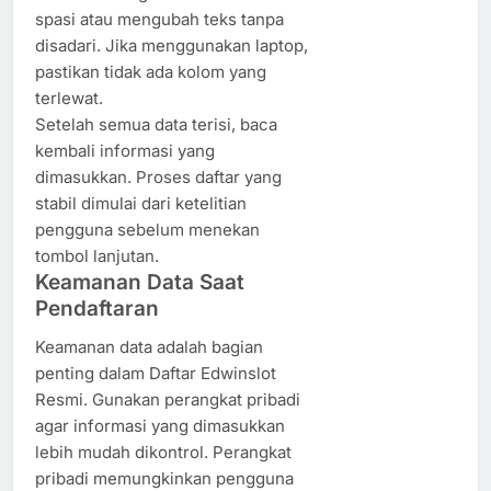
spasi atau mengubah teks tanpa
disadari. Jika menggunakan laptop,
pastikan tidak ada kolom yang
terlewat.
Setelah semua data terisi, baca
kembali informasi yang
dimasukkan. Proses daftar yang
stabil dimulai dari ketelitian
pengguna sebelum menekan
tombol lanjutan.
Keamanan Data Saat
Pendaftaran
Keamanan data adalah bagian
penting dalam Daftar Edwinslot
Resmi. Gunakan perangkat pribadi
agar informasi yang dimasukkan
lebih mudah dikontrol. Perangkat
pribadi memungkinkan pengguna