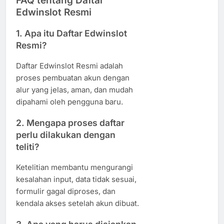
FAQ tentang Daftar
Edwinslot Resmi
1. Apa itu Daftar Edwinslot
Resmi?
Daftar Edwinslot Resmi adalah
proses pembuatan akun dengan
alur yang jelas, aman, dan mudah
dipahami oleh pengguna baru.
2. Mengapa proses daftar
perlu dilakukan dengan
teliti?
Ketelitian membantu mengurangi
kesalahan input, data tidak sesuai,
formulir gagal diproses, dan
kendala akses setelah akun dibuat.