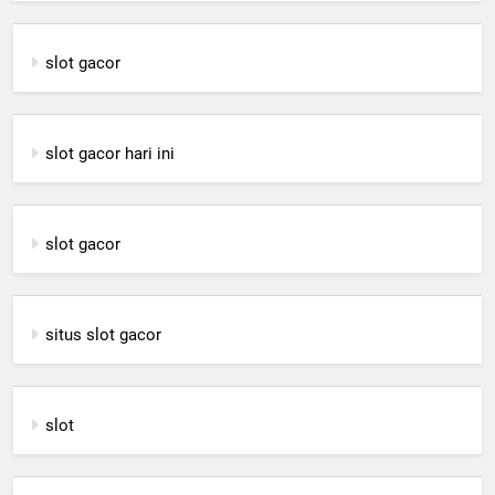
slot gacor
slot gacor hari ini
slot gacor
situs slot gacor
slot