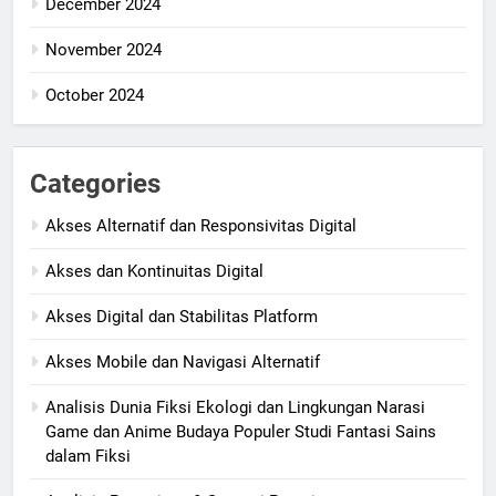
December 2024
November 2024
October 2024
Categories
Akses Alternatif dan Responsivitas Digital
Akses dan Kontinuitas Digital
Akses Digital dan Stabilitas Platform
Akses Mobile dan Navigasi Alternatif
Analisis Dunia Fiksi Ekologi dan Lingkungan Narasi
Game dan Anime Budaya Populer Studi Fantasi Sains
dalam Fiksi