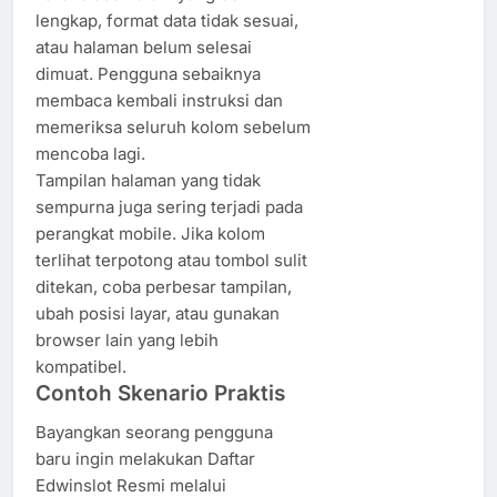
lengkap, format data tidak sesuai,
atau halaman belum selesai
dimuat. Pengguna sebaiknya
membaca kembali instruksi dan
memeriksa seluruh kolom sebelum
mencoba lagi.
Tampilan halaman yang tidak
sempurna juga sering terjadi pada
perangkat mobile. Jika kolom
terlihat terpotong atau tombol sulit
ditekan, coba perbesar tampilan,
ubah posisi layar, atau gunakan
browser lain yang lebih
kompatibel.
Contoh Skenario Praktis
Bayangkan seorang pengguna
baru ingin melakukan Daftar
Edwinslot Resmi melalui