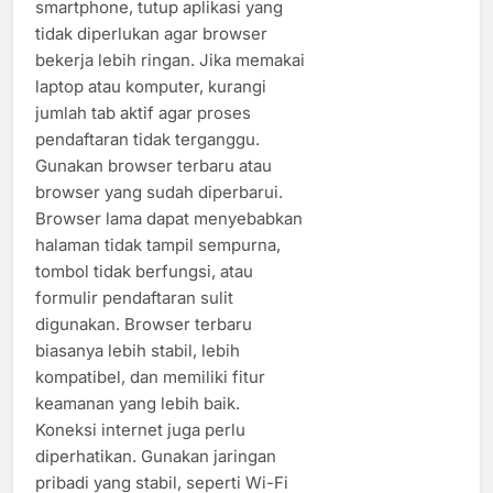
smartphone, tutup aplikasi yang
tidak diperlukan agar browser
bekerja lebih ringan. Jika memakai
laptop atau komputer, kurangi
jumlah tab aktif agar proses
pendaftaran tidak terganggu.
Gunakan browser terbaru atau
browser yang sudah diperbarui.
Browser lama dapat menyebabkan
halaman tidak tampil sempurna,
tombol tidak berfungsi, atau
formulir pendaftaran sulit
digunakan. Browser terbaru
biasanya lebih stabil, lebih
kompatibel, dan memiliki fitur
keamanan yang lebih baik.
Koneksi internet juga perlu
diperhatikan. Gunakan jaringan
pribadi yang stabil, seperti Wi-Fi