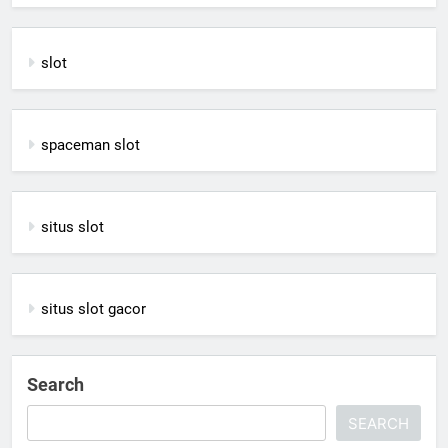
slot
spaceman slot
situs slot
situs slot gacor
Search
SEARCH