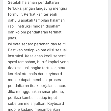
Setelah halaman pendaftaran
terbuka, jangan langsung mengisi
formulir. Perhatikan terlebih
dahulu apakah tampilan halaman
rapi, instruksi mudah dipahami,
dan kolom pendaftaran terlihat
jelas.
Isi data secara perlahan dan teliti.
Pastikan setiap kolom diisi sesuai
instruksi. Kesalahan kecil seperti
spasi tambahan, huruf kapital yang
tidak sesuai, angka tertukar, atau
koreksi otomatis dari keyboard
mobile dapat membuat proses
pendaftaran tidak berjalan lancar.
Jika menggunakan smartphone,
periksa kembali setiap input
sebelum melanjutkan. Keyboard
mobile kadang menambahkan