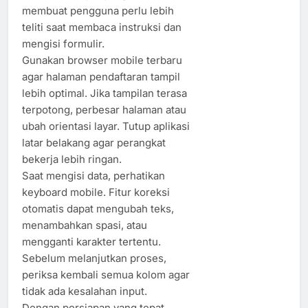
membuat pengguna perlu lebih
teliti saat membaca instruksi dan
mengisi formulir.
Gunakan browser mobile terbaru
agar halaman pendaftaran tampil
lebih optimal. Jika tampilan terasa
terpotong, perbesar halaman atau
ubah orientasi layar. Tutup aplikasi
latar belakang agar perangkat
bekerja lebih ringan.
Saat mengisi data, perhatikan
keyboard mobile. Fitur koreksi
otomatis dapat mengubah teks,
menambahkan spasi, atau
mengganti karakter tertentu.
Sebelum melanjutkan proses,
periksa kembali semua kolom agar
tidak ada kesalahan input.
Dengan persiapan yang tepat,