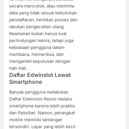
secara mencolok, atau meminta
data yang tidak sesuai kebutuhan
pendaftaran, hentikan proses dan
lakukan pengecekan ulang.
Keamanan bukan hanya soal
perlindungan teknis, tetapi juga
kebiasaan pengguna dalam
membaca, memeriksa, dan
mengambil keputusan dengan
hati-hati.
Daftar Edwinslot Lewat
Smartphone
Banyak pengguna melakukan
Daftar Edwinslot Resmi melalui
smartphone karena lebih praktis
dan fleksibel. Namun, perangkat
mobile memiliki tantangan
tersendiri. Layar yang lebih kecil