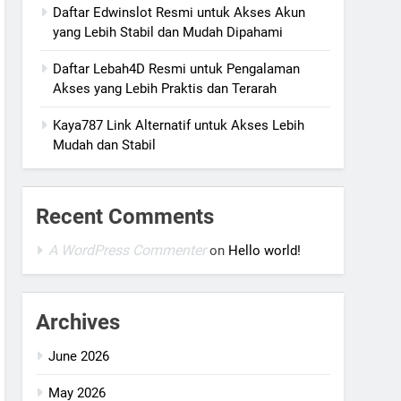
Daftar Edwinslot Resmi untuk Akses Akun
yang Lebih Stabil dan Mudah Dipahami
Daftar Lebah4D Resmi untuk Pengalaman
Akses yang Lebih Praktis dan Terarah
Kaya787 Link Alternatif untuk Akses Lebih
Mudah dan Stabil
Recent Comments
A WordPress Commenter
on
Hello world!
Archives
June 2026
May 2026