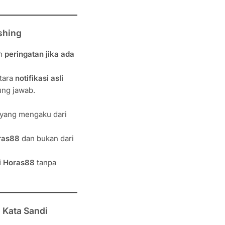
shing
an
peringatan jika ada
tara
notifikasi asli
ung jawab.
 yang mengaku dari
ras88
dan bukan dari
mi Horas88
tanpa
 Kata Sandi