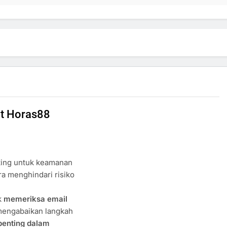
t Horas88
ting untuk keamanan
ra menghindari risiko
k
memeriksa email
mengabaikan langkah
penting dalam