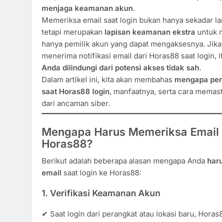
menjaga keamanan akun
.
Memeriksa email saat login bukan hanya sekadar l
tetapi merupakan
lapisan keamanan ekstra
untuk 
hanya pemilik akun yang dapat mengaksesnya. Jika
menerima notifikasi email dari Horas88 saat login, 
Anda dilindungi dari potensi akses tidak sah
.
Dalam artikel ini, kita akan membahas
mengapa per
saat Horas88 login
, manfaatnya, serta cara memas
dari ancaman siber.
Mengapa Harus Memeriksa Email 
Horas88?
Berikut adalah beberapa alasan mengapa Anda
har
email
saat login ke Horas88:
1. Verifikasi Keamanan Akun
✔ Saat login dari perangkat atau lokasi baru, Horas