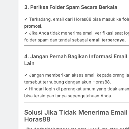
3. Periksa Folder Spam Secara Berkala
✔ Terkadang, email dari Horas88 bisa masuk ke
fo
promosi
.
✔ Jika Anda tidak menerima email verifikasi saat lo
folder spam dan tandai sebagai
email terpercaya
.
4. Jangan Pernah Bagikan Informasi Email
Lain
✔ Jangan memberikan akses email kepada orang lain
tersebut terhubung dengan akun Horas88.
✔ Hindari login di perangkat umum yang tidak aman,
bisa tersimpan tanpa sepengetahuan Anda.
Solusi Jika Tidak Menerima Email
Horas88