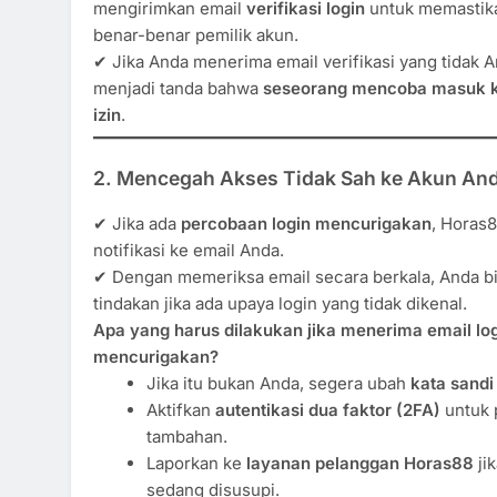
mengirimkan email
verifikasi login
untuk memastik
benar-benar pemilik akun.
✔ Jika Anda menerima email verifikasi yang tidak An
menjadi tanda bahwa
seseorang mencoba masuk k
izin
.
2. Mencegah Akses Tidak Sah ke Akun An
✔ Jika ada
percobaan login mencurigakan
, Horas
notifikasi ke email Anda.
✔ Dengan memeriksa email secara berkala, Anda b
tindakan jika ada upaya login yang tidak dikenal.
Apa yang harus dilakukan jika menerima email lo
mencurigakan?
Jika itu bukan Anda, segera ubah
kata sand
Aktifkan
autentikasi dua faktor (2FA)
untuk 
tambahan.
Laporkan ke
layanan pelanggan Horas88
ji
sedang disusupi.