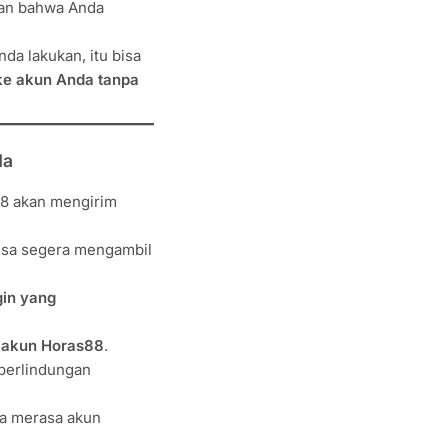
an bahwa Anda
da lakukan, itu bisa
e akun Anda tanpa
da
88 akan mengirim
isa segera mengambil
gin yang
i akun Horas88
.
perlindungan
ka merasa akun