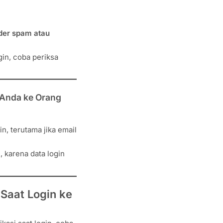
lder spam atau
gin, coba periksa
 Anda ke Orang
, terutama jika email
 karena data login
 Saat Login ke