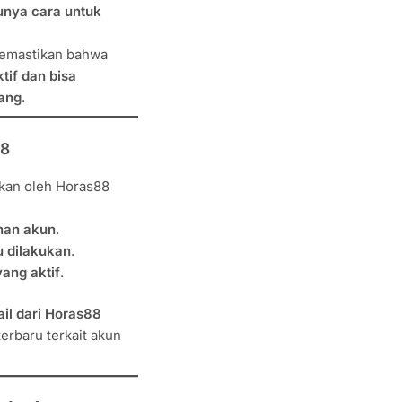
unya cara untuk
memastikan bahwa
tif dan bisa
ang
.
88
akan oleh Horas88
nan akun
.
u dilakukan
.
ang aktif
.
il dari Horas88
erbaru terkait akun