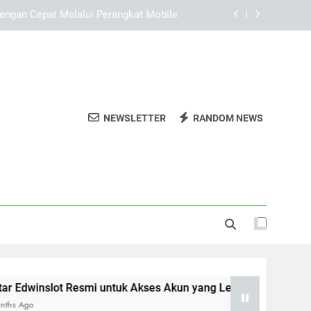
engan Cepat Melalui Perangkat Mobile
yang Lebih Stabil dan Mudah Dipahami
Akses yang Lebih Praktis dan Terarah
 untuk Akses Akun yang Lebih Stabil
NEWSLETTER
RANDOM NEWS
engan Cepat Melalui Perangkat Mobile
yang Lebih Stabil dan Mudah Dipahami
Akses yang Lebih Praktis dan Terarah
t Resmi untuk Akses Akun yang Lebih Stabil dan Mudah Dipah