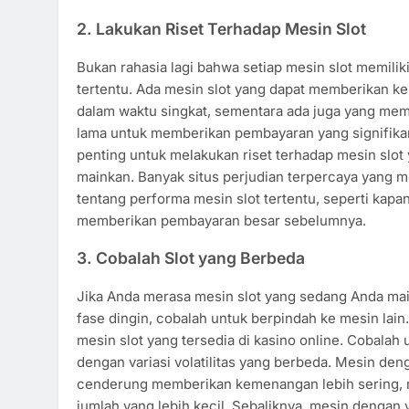
2.
Lakukan Riset Terhadap Mesin Slot
Bukan rahasia lagi bahwa setiap mesin slot memiliki
tertentu. Ada mesin slot yang dapat memberikan 
dalam waktu singkat, sementara ada juga yang mem
lama untuk memberikan pembayaran yang signifikan.
penting untuk melakukan riset terhadap mesin slot
mainkan. Banyak situs perjudian terpercaya yang 
tentang performa mesin slot tertentu, seperti kapa
memberikan pembayaran besar sebelumnya.
3.
Cobalah Slot yang Berbeda
Jika Anda merasa mesin slot yang sedang Anda ma
fase dingin, cobalah untuk berpindah ke mesin lain
mesin slot yang tersedia di kasino online. Cobalah
dengan variasi volatilitas yang berbeda. Mesin deng
cenderung memberikan kemenangan lebih sering,
jumlah yang lebih kecil. Sebaliknya, mesin dengan vo