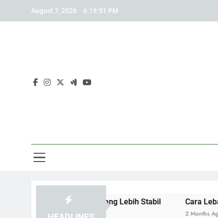
Skip
August 7, 2026
6:19:52 PM
to
content
Cli
Dapatkan L
uk Akses Akun yang Lebih Stabil
Cara Lebah4D Login d
2 Months Ago
HEADLINES