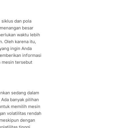
 siklus dan pola
kemenangan besar
erlukan waktu lebih
 Oleh karena itu,
 yang ingin Anda
memberikan informasi
n mesin tersebut
inkan sedang dalam
. Ada banyak pilihan
 untuk memilih mesin
an volatilitas rendah
 meskipun dengan
latilitas tinggi