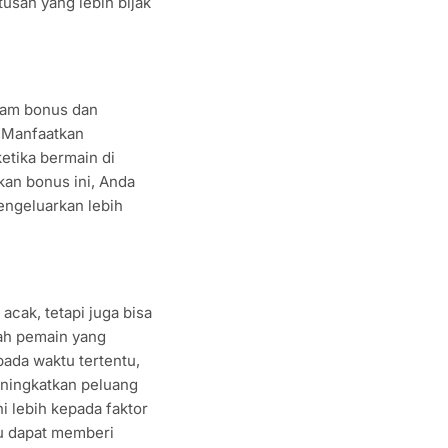
san yang lebih bijak
cam bonus dan
. Manfaatkan
etika bermain di
an bonus ini, Anda
ngeluarkan lebih
acak, tetapi juga bisa
lah pemain yang
ada waktu tertentu,
meningkatkan peluang
 lebih kepada faktor
tu dapat memberi