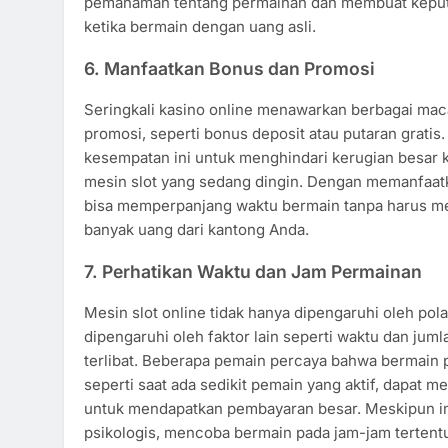
pemahaman tentang permainan dan membuat keputu
ketika bermain dengan uang asli.
6.
Manfaatkan Bonus dan Promosi
Seringkali kasino online menawarkan berbagai ma
promosi, seperti bonus deposit atau putaran gratis
kesempatan ini untuk menghindari kerugian besar k
mesin slot yang sedang dingin. Dengan memanfaatk
bisa memperpanjang waktu bermain tanpa harus me
banyak uang dari kantong Anda.
7.
Perhatikan Waktu dan Jam Permainan
Mesin slot online tidak hanya dipengaruhi oleh pola 
dipengaruhi oleh faktor lain seperti waktu dan jum
terlibat. Beberapa pemain percaya bahwa bermain p
seperti saat ada sedikit pemain yang aktif, dapat 
untuk mendapatkan pembayaran besar. Meskipun ini
psikologis, mencoba bermain pada jam-jam terten