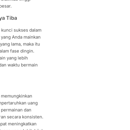
besar.
ya Tiba
u kunci sukses dalam
t yang Anda mainkan
ang lama, maka itu
lam fase dingin.
ain yang lebih
dan waktu bermain
ng memungkinkan
mpertaruhkan uang
a permainan dan
n secara konsisten.
apat meningkatkan