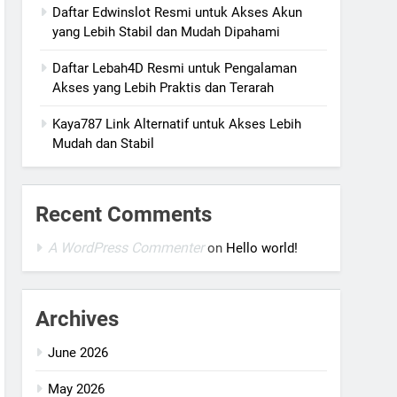
Daftar Edwinslot Resmi untuk Akses Akun
yang Lebih Stabil dan Mudah Dipahami
Daftar Lebah4D Resmi untuk Pengalaman
Akses yang Lebih Praktis dan Terarah
Kaya787 Link Alternatif untuk Akses Lebih
Mudah dan Stabil
Recent Comments
A WordPress Commenter
on
Hello world!
Archives
June 2026
May 2026