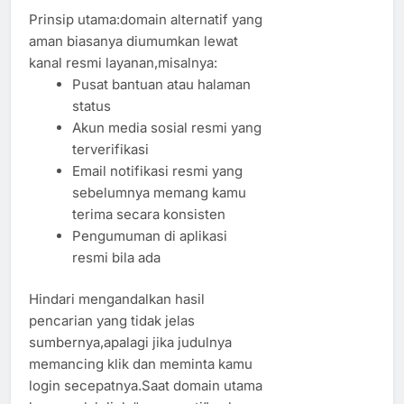
Prinsip utama:domain alternatif yang
aman biasanya diumumkan lewat
kanal resmi layanan,misalnya:
Pusat bantuan atau halaman
status
Akun media sosial resmi yang
terverifikasi
Email notifikasi resmi yang
sebelumnya memang kamu
terima secara konsisten
Pengumuman di aplikasi
resmi bila ada
Hindari mengandalkan hasil
pencarian yang tidak jelas
sumbernya,apalagi jika judulnya
memancing klik dan meminta kamu
login secepatnya.Saat domain utama