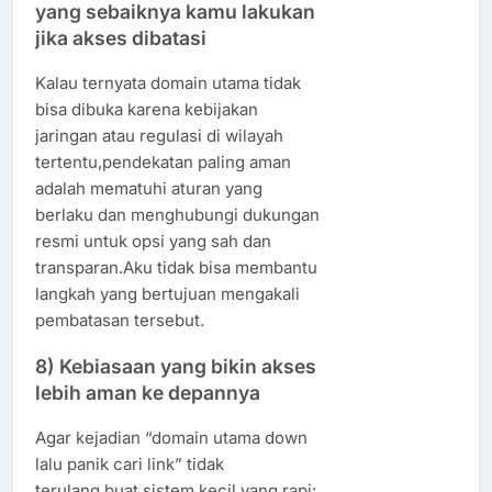
yang sebaiknya kamu lakukan
jika akses dibatasi
Kalau ternyata domain utama tidak
bisa dibuka karena kebijakan
jaringan atau regulasi di wilayah
tertentu,pendekatan paling aman
adalah mematuhi aturan yang
berlaku dan menghubungi dukungan
resmi untuk opsi yang sah dan
transparan.Aku tidak bisa membantu
langkah yang bertujuan mengakali
pembatasan tersebut.
8) Kebiasaan yang bikin akses
lebih aman ke depannya
Agar kejadian “domain utama down
lalu panik cari link” tidak
terulang,buat sistem kecil yang rapi: