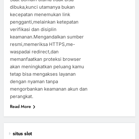
dibuka,kunci utamanya bukan
kecepatan menemukan link
pengganti,melainkan ketepatan
verifikasi dan disiplin
keamanan.Mengandalkan sumber
resmi,memeriksa HTTPS,me-
waspadai redirect,dan
memanfaatkan proteksi browser
akan meningkatkan peluang kamu
tetap bisa mengakses layanan
dengan nyaman tanpa
mengorbankan keamanan akun dan
perangkat.
Read More
situs slot