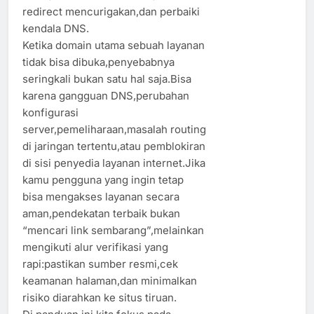
redirect mencurigakan,dan perbaiki
kendala DNS.
Ketika domain utama sebuah layanan
tidak bisa dibuka,penyebabnya
seringkali bukan satu hal saja.Bisa
karena gangguan DNS,perubahan
konfigurasi
server,pemeliharaan,masalah routing
di jaringan tertentu,atau pemblokiran
di sisi penyedia layanan internet.Jika
kamu pengguna yang ingin tetap
bisa mengakses layanan secara
aman,pendekatan terbaik bukan
“mencari link sembarang”,melainkan
mengikuti alur verifikasi yang
rapi:pastikan sumber resmi,cek
keamanan halaman,dan minimalkan
risiko diarahkan ke situs tiruan.