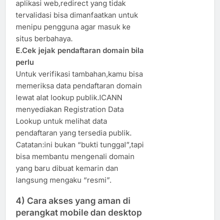
aplikasi web,redirect yang tidak
tervalidasi bisa dimanfaatkan untuk
menipu pengguna agar masuk ke
situs berbahaya.
E.Cek jejak pendaftaran domain bila
perlu
Untuk verifikasi tambahan,kamu bisa
memeriksa data pendaftaran domain
lewat alat lookup publik.ICANN
menyediakan Registration Data
Lookup untuk melihat data
pendaftaran yang tersedia publik.
Catatan:ini bukan “bukti tunggal”,tapi
bisa membantu mengenali domain
yang baru dibuat kemarin dan
langsung mengaku “resmi”.
4) Cara akses yang aman di
perangkat mobile dan desktop