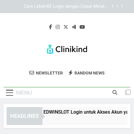
Skip
Daftar Edwinslot Resmi untuk Akses Akun yang
to
Lebih Stabil dan Mudah Dipahami
content
Daftar Lebah4D Resmi untuk Pengalaman Akses
yang Lebih Praktis dan Terarah
Panduan Lengkap EDWINSLOT Login untuk Akses
Akun yang Lebih Stabil
Cara Lebah4D Login dengan Cepat Melalui
Perangkat Mobile
Daftar Edwinslot Resmi untuk Akses Akun yang
Lebih Stabil dan Mudah Dipahami
Clinikind
Dapatkan Layanan Medis Profesional Di
Daftar Lebah4D Resmi untuk Pengalaman Akses
NEWSLETTER
RANDOM NEWS
yang Lebih Praktis dan Terarah
Clinikind.
MENU
nduan Lengkap EDWINSLOT Login untuk Akses Akun yang Lebi
HEADLINES
Month Ago