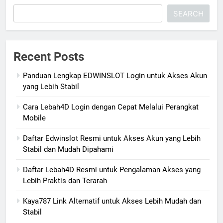
SEARCH
Recent Posts
Panduan Lengkap EDWINSLOT Login untuk Akses Akun
yang Lebih Stabil
Cara Lebah4D Login dengan Cepat Melalui Perangkat
Mobile
Daftar Edwinslot Resmi untuk Akses Akun yang Lebih
Stabil dan Mudah Dipahami
Daftar Lebah4D Resmi untuk Pengalaman Akses yang
Lebih Praktis dan Terarah
Kaya787 Link Alternatif untuk Akses Lebih Mudah dan
Stabil