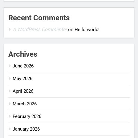
Recent Comments
A WordPress Commenter
on
Hello world!
Archives
June 2026
May 2026
April 2026
March 2026
February 2026
January 2026