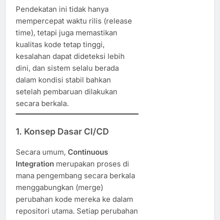
Pendekatan ini tidak hanya
mempercepat waktu rilis (release
time), tetapi juga memastikan
kualitas kode tetap tinggi,
kesalahan dapat dideteksi lebih
dini, dan sistem selalu berada
dalam kondisi stabil bahkan
setelah pembaruan dilakukan
secara berkala.
1. Konsep Dasar CI/CD
Secara umum,
Continuous
Integration
merupakan proses di
mana pengembang secara berkala
menggabungkan (merge)
perubahan kode mereka ke dalam
repositori utama. Setiap perubahan