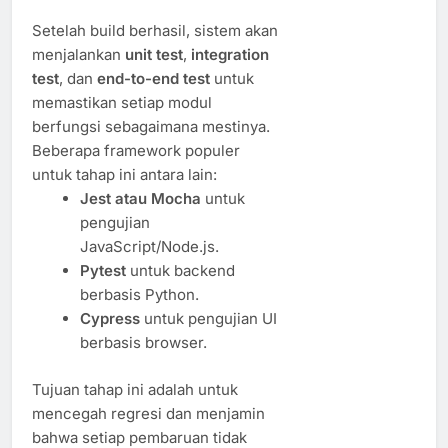
Setelah build berhasil, sistem akan
menjalankan
unit test
,
integration
test
, dan
end-to-end test
untuk
memastikan setiap modul
berfungsi sebagaimana mestinya.
Beberapa framework populer
untuk tahap ini antara lain:
Jest atau Mocha
untuk
pengujian
JavaScript/Node.js.
Pytest
untuk backend
berbasis Python.
Cypress
untuk pengujian UI
berbasis browser.
Tujuan tahap ini adalah untuk
mencegah regresi dan menjamin
bahwa setiap pembaruan tidak