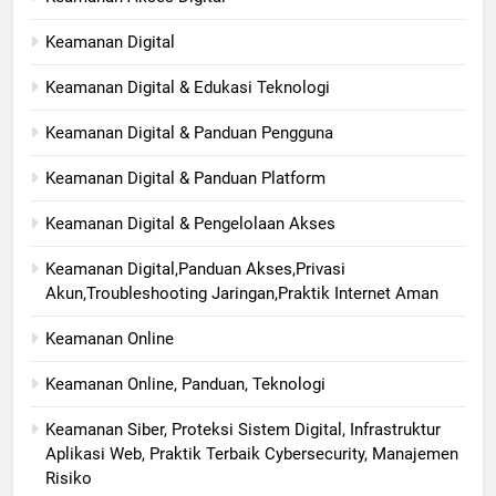
Keamanan Digital
Keamanan Digital & Edukasi Teknologi
Keamanan Digital & Panduan Pengguna
Keamanan Digital & Panduan Platform
Keamanan Digital & Pengelolaan Akses
Keamanan Digital,Panduan Akses,Privasi
Akun,Troubleshooting Jaringan,Praktik Internet Aman
Keamanan Online
Keamanan Online, Panduan, Teknologi
Keamanan Siber, Proteksi Sistem Digital, Infrastruktur
Aplikasi Web, Praktik Terbaik Cybersecurity, Manajemen
Risiko