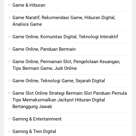
Game & Hiburan
Game Naratif, Rekomendasi Game, Hiburan Digital,
Analisis Game
Game Online, Komunitas Digital, Teknologi Interaktif
Game Online, Panduan Bermain
Game Online, Permainan Slot, Pengelolaan Keuangan,
Tips Bermain Game, Judi Online
Game Online, Teknologi Game, Sejarah Digital
Game Slot Online Strategi Bermain Slot Panduan Pemula
Tips Memaksimalkan Jackpot Hiburan Digital
Bertanggung Jawab
Gaming & Entertainment
Gaming & Tren Digital