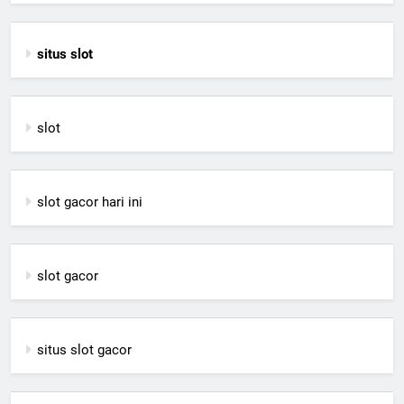
situs slot
slot
slot gacor hari ini
slot gacor
situs slot gacor