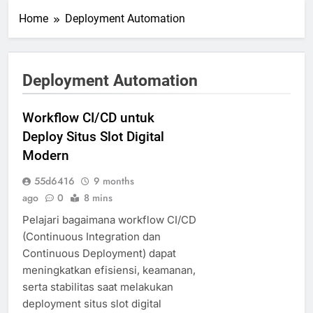
Home
Deployment Automation
Deployment Automation
Workflow CI/CD untuk
Deploy Situs Slot Digital
Modern
55d6416
9 months
ago
0
8 mins
Pelajari bagaimana workflow CI/CD
(Continuous Integration dan
Continuous Deployment) dapat
meningkatkan efisiensi, keamanan,
serta stabilitas saat melakukan
deployment situs slot digital