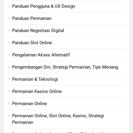
Panduan Pengguna & UX Design
Panduan Permainan
Panduan Registrasi Digital
Panduan Slot Online
Pengalaman Akses Alternatif
Pengembangan Diri, Strategi Permainan, Tips Menang.
Permainan & Teknologi
Permainan Kasino Online
Permainan Online
Permainan Online, Slot Online, Kasino, Strategi
Permainan