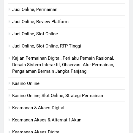
Judi Online, Permainan
Judi Online, Review Platform
Judi Online, Slot Online
Judi Online, Slot Online, RTP Tinggi
Kajian Permainan Digital, Perilaku Pemain Rasional,
Desain Sistem Interaktif, Observasi Alur Permainan,
Pengalaman Bermain Jangka Panjang
Kasino Online
Kasino Online, Slot Online, Strategi Permainan
Keamanan & Akses Digital
Keamanan Akses & Alternatif Akun
Keamanan Akses Digital