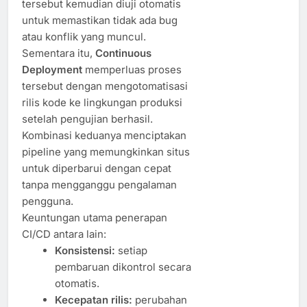
tersebut kemudian diuji otomatis
untuk memastikan tidak ada bug
atau konflik yang muncul.
Sementara itu,
Continuous
Deployment
memperluas proses
tersebut dengan mengotomatisasi
rilis kode ke lingkungan produksi
setelah pengujian berhasil.
Kombinasi keduanya menciptakan
pipeline yang memungkinkan situs
untuk diperbarui dengan cepat
tanpa mengganggu pengalaman
pengguna.
Keuntungan utama penerapan
CI/CD antara lain:
Konsistensi:
setiap
pembaruan dikontrol secara
otomatis.
Kecepatan rilis:
perubahan