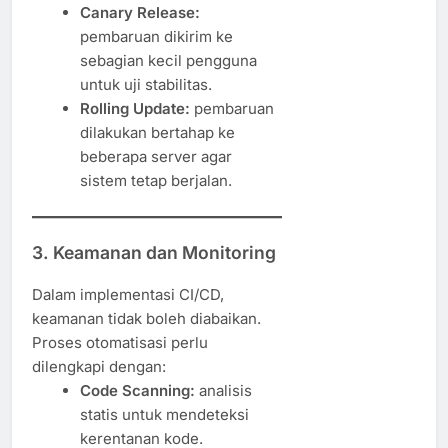
Canary Release:
pembaruan dikirim ke
sebagian kecil pengguna
untuk uji stabilitas.
Rolling Update:
pembaruan
dilakukan bertahap ke
beberapa server agar
sistem tetap berjalan.
3. Keamanan dan Monitoring
Dalam implementasi CI/CD,
keamanan tidak boleh diabaikan.
Proses otomatisasi perlu
dilengkapi dengan:
Code Scanning:
analisis
statis untuk mendeteksi
kerentanan kode.