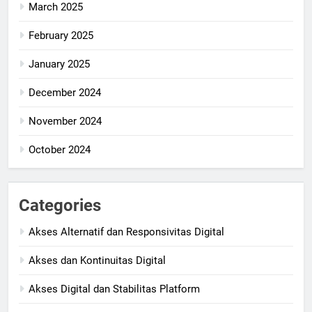
March 2025
February 2025
January 2025
December 2024
November 2024
October 2024
Categories
Akses Alternatif dan Responsivitas Digital
Akses dan Kontinuitas Digital
Akses Digital dan Stabilitas Platform