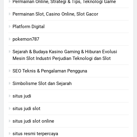
Permainan Online, Strategi & Tips, Teknologi Game
Permainan Slot, Casino Online, Slot Gacor
Platform Digital
pokemon787
Sejarah & Budaya Kasino Gaming & Hiburan Evolusi
Mesin Slot Industri Perjudian Teknologi dan Slot
SEO Teknis & Pengalaman Pengguna
Simbolisme Slot dan Sejarah
situs judi
situs judi slot
situs judi slot online
situs resmi terpercaya