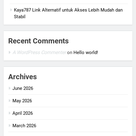
Kaya787 Link Alternatif untuk Akses Lebih Mudah dan
Stabil
Recent Comments
A WordPress Commenter
on
Hello world!
Archives
June 2026
May 2026
April 2026
March 2026