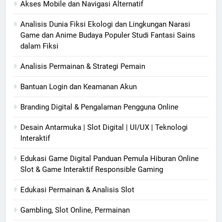
Akses Mobile dan Navigasi Alternatif
Analisis Dunia Fiksi Ekologi dan Lingkungan Narasi
Game dan Anime Budaya Populer Studi Fantasi Sains
dalam Fiksi
Analisis Permainan & Strategi Pemain
Bantuan Login dan Keamanan Akun
Branding Digital & Pengalaman Pengguna Online
Desain Antarmuka | Slot Digital | UI/UX | Teknologi
Interaktif
Edukasi Game Digital Panduan Pemula Hiburan Online
Slot & Game Interaktif Responsible Gaming
Edukasi Permainan & Analisis Slot
Gambling, Slot Online, Permainan