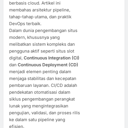
berbasis cloud. Artikel ini
membahas arsitektur pipeline,
tahap-tahap utama, dan praktik
DevOps terbaik.
Dalam dunia pengembangan situs
modern, khususnya yang
melibatkan sistem kompleks dan
pengguna aktif seperti situs slot
digital,
Continuous Integration (CI)
dan
Continuous Deployment (CD)
menjadi elemen penting dalam
menjaga stabilitas dan kecepatan
pembaruan layanan. CI/CD adalah
pendekatan otomatisasi dalam
siklus pengembangan perangkat
lunak yang mengintegrasikan
pengujian, validasi, dan proses rilis
ke dalam satu pipeline yang
efisien.