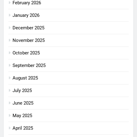
February 2026
January 2026
December 2025
November 2025
October 2025
September 2025
August 2025
July 2025
June 2025
May 2025
April 2025