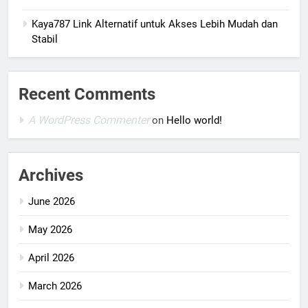
Kaya787 Link Alternatif untuk Akses Lebih Mudah dan
Stabil
Recent Comments
A WordPress Commenter
on
Hello world!
Archives
June 2026
May 2026
April 2026
March 2026