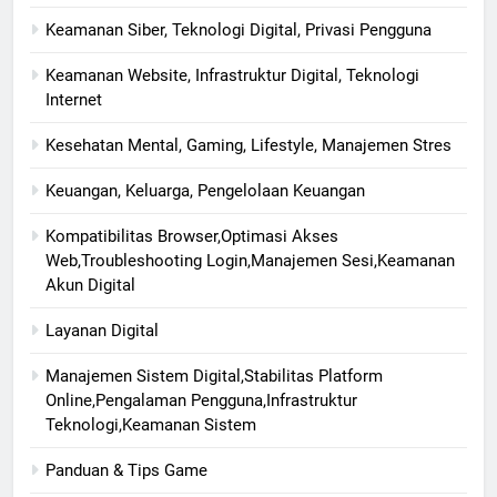
Keamanan Siber, Teknologi Digital, Privasi Pengguna
Keamanan Website, Infrastruktur Digital, Teknologi
Internet
Kesehatan Mental, Gaming, Lifestyle, Manajemen Stres
Keuangan, Keluarga, Pengelolaan Keuangan
Kompatibilitas Browser,Optimasi Akses
Web,Troubleshooting Login,Manajemen Sesi,Keamanan
Akun Digital
Layanan Digital
Manajemen Sistem Digital,Stabilitas Platform
Online,Pengalaman Pengguna,Infrastruktur
Teknologi,Keamanan Sistem
Panduan & Tips Game