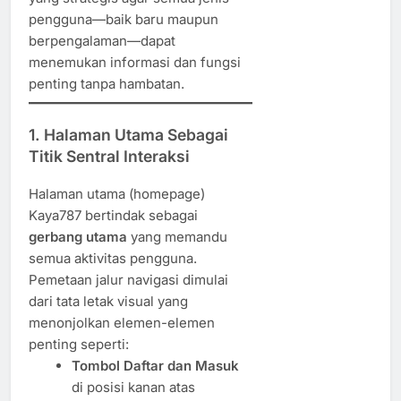
pengguna—baik baru maupun
berpengalaman—dapat
menemukan informasi dan fungsi
penting tanpa hambatan.
1. Halaman Utama Sebagai
Titik Sentral Interaksi
Halaman utama (homepage)
Kaya787 bertindak sebagai
gerbang utama
yang memandu
semua aktivitas pengguna.
Pemetaan jalur navigasi dimulai
dari tata letak visual yang
menonjolkan elemen-elemen
penting seperti:
Tombol Daftar dan Masuk
di posisi kanan atas