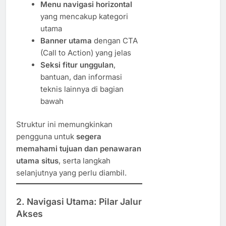
Menu navigasi horizontal
yang mencakup kategori
utama
Banner utama
dengan CTA
(Call to Action) yang jelas
Seksi fitur unggulan
,
bantuan, dan informasi
teknis lainnya di bagian
bawah
Struktur ini memungkinkan
pengguna untuk
segera
memahami tujuan dan penawaran
utama situs
, serta langkah
selanjutnya yang perlu diambil.
2. Navigasi Utama: Pilar Jalur
Akses