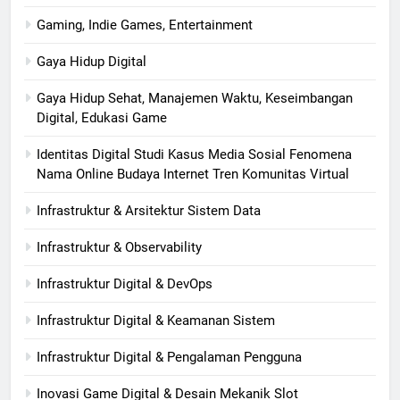
Gaming, Indie Games, Entertainment
Gaya Hidup Digital
Gaya Hidup Sehat, Manajemen Waktu, Keseimbangan
Digital, Edukasi Game
Identitas Digital Studi Kasus Media Sosial Fenomena
Nama Online Budaya Internet Tren Komunitas Virtual
Infrastruktur & Arsitektur Sistem Data
Infrastruktur & Observability
Infrastruktur Digital & DevOps
Infrastruktur Digital & Keamanan Sistem
Infrastruktur Digital & Pengalaman Pengguna
Inovasi Game Digital & Desain Mekanik Slot