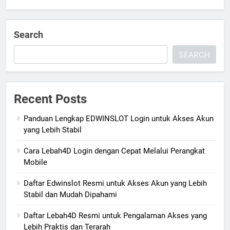
Search
SEARCH
Recent Posts
Panduan Lengkap EDWINSLOT Login untuk Akses Akun
yang Lebih Stabil
Cara Lebah4D Login dengan Cepat Melalui Perangkat
Mobile
Daftar Edwinslot Resmi untuk Akses Akun yang Lebih
Stabil dan Mudah Dipahami
Daftar Lebah4D Resmi untuk Pengalaman Akses yang
Lebih Praktis dan Terarah