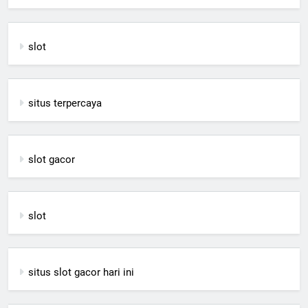
slot
situs terpercaya
slot gacor
slot
situs slot gacor hari ini