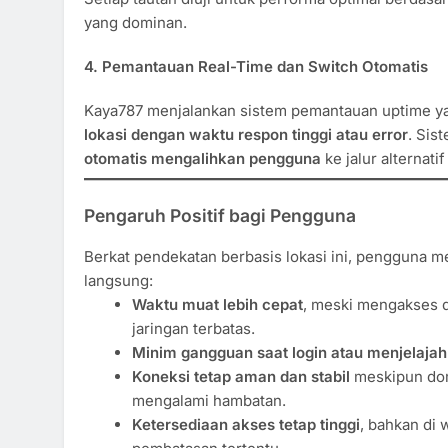
yang dominan.
4.
Pemantauan Real-Time dan Switch Otomatis
Kaya787 menjalankan sistem pemantauan uptime y
lokasi dengan waktu respon tinggi atau error
. Sis
otomatis mengalihkan pengguna
ke jalur alternatif
Pengaruh Positif bagi Pengguna
Berkat pendekatan berbasis lokasi ini, pengguna 
langsung:
Waktu muat lebih cepat
, meski mengakses 
jaringan terbatas.
Minim gangguan saat login atau menjelajah
Koneksi tetap aman dan stabil
meskipun do
mengalami hambatan.
Ketersediaan akses tetap tinggi
, bahkan di 