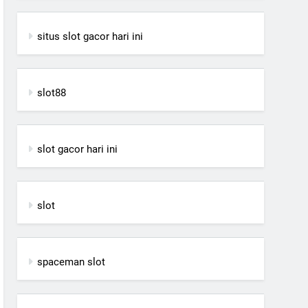
situs slot gacor hari ini
slot88
slot gacor hari ini
slot
spaceman slot