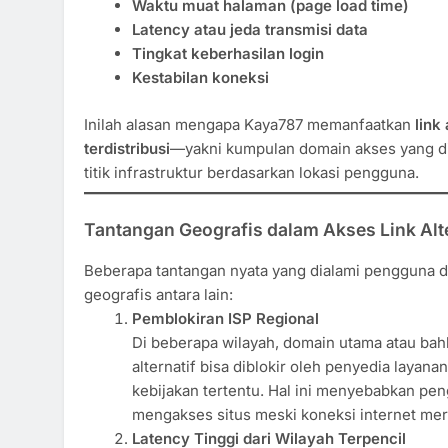
Waktu muat halaman (page load time)
Latency atau jeda transmisi data
Tingkat keberhasilan login
Kestabilan koneksi
Inilah alasan mengapa Kaya787 memanfaatkan
link
terdistribusi
—yakni kumpulan domain akses yang di
titik infrastruktur berdasarkan lokasi pengguna.
Tantangan Geografis dalam Akses Link Alte
Beberapa tantangan nyata yang dialami pengguna da
geografis antara lain:
Pemblokiran ISP Regional
Di beberapa wilayah, domain utama atau bah
alternatif bisa diblokir oleh penyedia layanan
kebijakan tertentu. Hal ini menyebabkan pen
mengakses situs meski koneksi internet mere
Latency Tinggi dari Wilayah Terpencil