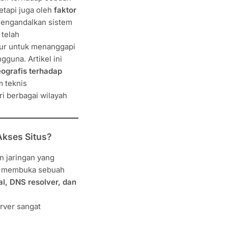
tetapi juga oleh
faktor
mengandalkan sistem
 telah
tur untuk menanggapi
guna. Artikel ini
eografis terhadap
m teknis
i berbagai wilayah
Akses Situs?
n jaringan yang
ba membuka sebuah
al, DNS resolver, dan
rver sangat