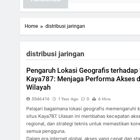
Home
distribusi jaringan
distribusi jaringan
Pengaruh Lokasi Geografis terhadap L
Kaya787: Menjaga Performa Akses d
Wilayah
55d6416
1 Year Ago
0
6 Mins
Pelajari bagaimana lokasi geografis memengaruhi kin
situs Kaya787. Ulasan ini membahas kecepatan aks
regional, dan strategi teknis untuk memastikan kone
semua pengguna.
Dalam era internet global, akses yang cepat dan st