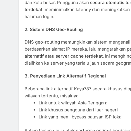
dan kota besar. Pengguna akan
secara otomatis t
terdekat
, meminimalkan latency dan meningkatkan
halaman login.
2.
Sistem DNS Geo-Routing
DNS geo-routing memungkinkan sistem mengenali 
berdasarkan alamat IP mereka, lalu mengarahkan p
alternatif atau server cache terdekat
. Ini menghin
dialihkan ke server yang terlalu jauh secara geograf
3.
Penyediaan Link Alternatif Regional
Beberapa link alternatif Kaya787 secara khusus dio
wilayah tertentu, misalnya:
Link untuk wilayah Asia Tenggara
Link khusus pengguna dari luar negeri
Link yang mem-bypass batasan ISP lokal
Setiap tautan diuji untuk performa optimal berdasa