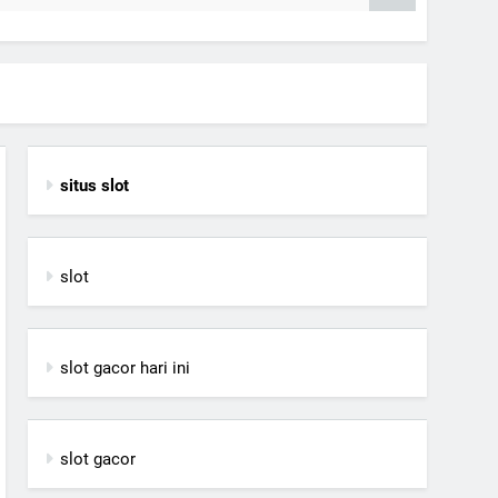
situs slot
slot
slot gacor hari ini
slot gacor