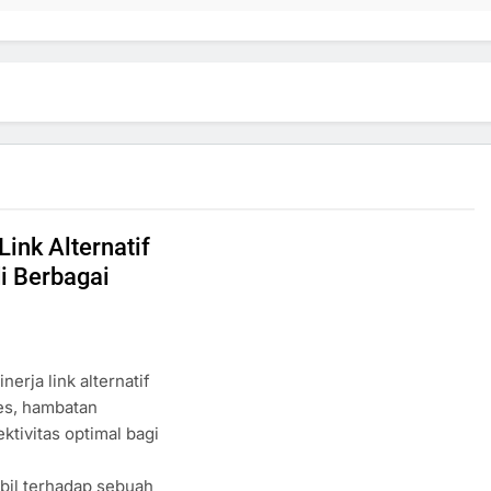
ink Alternatif
i Berbagai
erja link alternatif
es, hambatan
ktivitas optimal bagi
abil terhadap sebuah