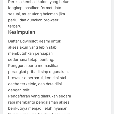
Periksa kembali kolom yang belum
lengkap, pastikan format data
sesuai, muat ulang halaman jika
perlu, dan gunakan browser
terbaru.
Kesimpulan
Daftar Edwinslot Resmi untuk
akses akun yang lebih stabil
membutuhkan persiapan
sederhana tetapi penting.
Pengguna perlu memastikan
perangkat pribadi siap digunakan,
browser diperbarui, koneksi stabil,
cache terkelola, dan data diisi
dengan teliti.
Pendaftaran yang dilakukan secara
rapi membantu pengalaman akses
berikutnya menjadi lebih nyaman.