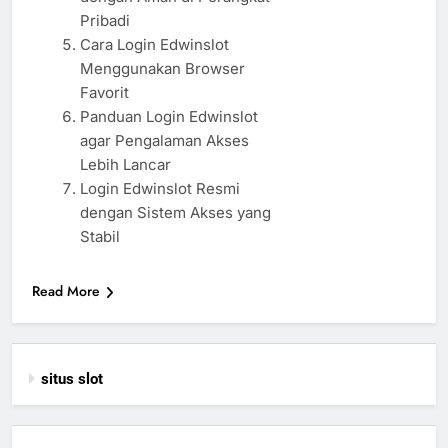
Pribadi
Cara Login Edwinslot
Menggunakan Browser
Favorit
Panduan Login Edwinslot
agar Pengalaman Akses
Lebih Lancar
Login Edwinslot Resmi
dengan Sistem Akses yang
Stabil
Read More
situs slot