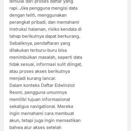
dimulai dari proses daftar yang
rapi. Jika pengguna mengisi data
dengan teliti, menggunakan
perangkat pribadi, dan memahami
instruksi halaman, risiko kendala di
tahap berikutnya dapat berkurang.
Sebaliknya, pendaftaran yang
dilakukan terburu-buru bisa
menimbulkan masalah, seperti data
tidak sesuai, informasi sulit diingat,
atau proses akses berikutnya
menjadi kurang lancar.
Dalam konteks Daftar Edwinslot
Resmi, pengguna umumnya
memiliki tujuan informasional
sekaligus navigational. Mereka
ingin memahami cara membuat
akun, tetapi juga ingin memastikan
bahwa alur akses setelah