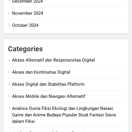
December 2024
November 2024
October 2024
Categories
Akses Alternatif dan Responsivitas Digital
Akses dan Kontinuitas Digital
Akses Digital dan Stabilitas Platform
Akses Mobile dan Navigasi Alternatif
Analisis Dunia Fiksi Ekologi dan Lingkungan Narasi
Game dan Anime Budaya Populer Studi Fantasi Sains
dalam Fiksi