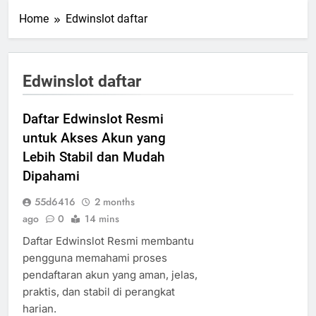
Home
Edwinslot daftar
Edwinslot daftar
Daftar Edwinslot Resmi
untuk Akses Akun yang
Lebih Stabil dan Mudah
Dipahami
55d6416
2 months
ago
0
14 mins
Daftar Edwinslot Resmi membantu
pengguna memahami proses
pendaftaran akun yang aman, jelas,
praktis, dan stabil di perangkat
harian.