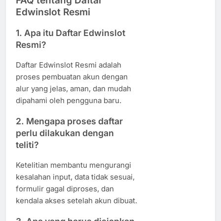
FAQ tentang Daftar
Edwinslot Resmi
1. Apa itu Daftar Edwinslot
Resmi?
Daftar Edwinslot Resmi adalah
proses pembuatan akun dengan
alur yang jelas, aman, dan mudah
dipahami oleh pengguna baru.
2. Mengapa proses daftar
perlu dilakukan dengan
teliti?
Ketelitian membantu mengurangi
kesalahan input, data tidak sesuai,
formulir gagal diproses, dan
kendala akses setelah akun dibuat.