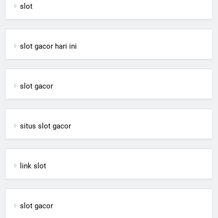
slot
slot gacor hari ini
slot gacor
situs slot gacor
link slot
slot gacor