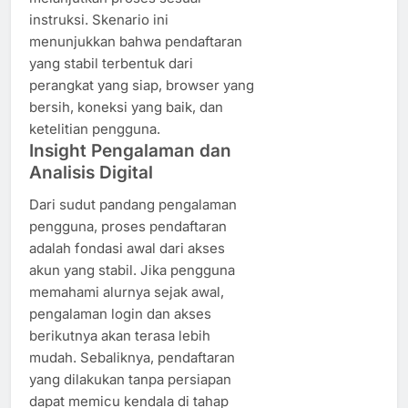
instruksi. Skenario ini
menunjukkan bahwa pendaftaran
yang stabil terbentuk dari
perangkat yang siap, browser yang
bersih, koneksi yang baik, dan
ketelitian pengguna.
Insight Pengalaman dan
Analisis Digital
Dari sudut pandang pengalaman
pengguna, proses pendaftaran
adalah fondasi awal dari akses
akun yang stabil. Jika pengguna
memahami alurnya sejak awal,
pengalaman login dan akses
berikutnya akan terasa lebih
mudah. Sebaliknya, pendaftaran
yang dilakukan tanpa persiapan
dapat memicu kendala di tahap