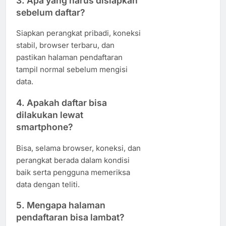
3. Apa yang harus disiapkan
sebelum daftar?
Siapkan perangkat pribadi, koneksi
stabil, browser terbaru, dan
pastikan halaman pendaftaran
tampil normal sebelum mengisi
data.
4. Apakah daftar bisa
dilakukan lewat
smartphone?
Bisa, selama browser, koneksi, dan
perangkat berada dalam kondisi
baik serta pengguna memeriksa
data dengan teliti.
5. Mengapa halaman
pendaftaran bisa lambat?