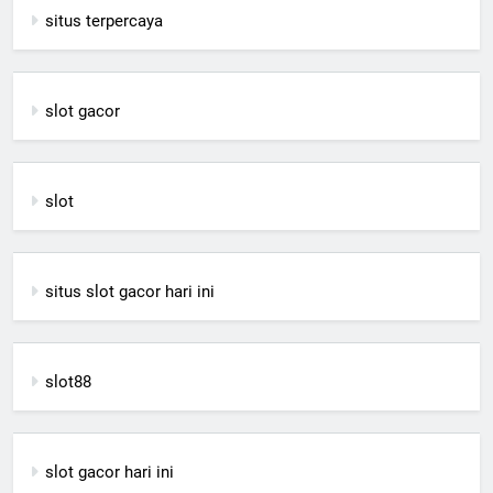
situs terpercaya
slot gacor
slot
situs slot gacor hari ini
slot88
slot gacor hari ini