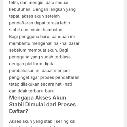
teliti, dan mengisi data sesuai
kebutuhan. Dengan langkah yang
tepat, akses akun setelah
pendaftaran dapat terasa lebih
stabil dan minim hambatan.
Bagi pengguna baru, panduan ini
membantu mengenali hal-hal dasar
sebelum membuat akun. Bagi
pengguna yang sudah terbiasa
dengan platform digital,
pembahasan ini dapat menjadi
pengingat agar proses pendaftaran
tetap dilakukan secara hati-hati
dan tidak terburu-buru.
Mengapa Akses Akun
Stabil Dimulai dari Proses
Daftar?
Akses akun yang stabil sering kali