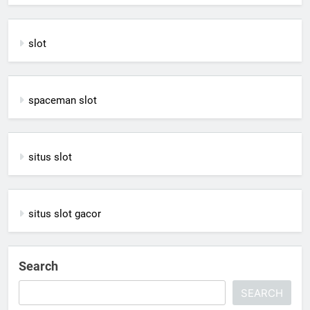
slot
spaceman slot
situs slot
situs slot gacor
Search
SEARCH