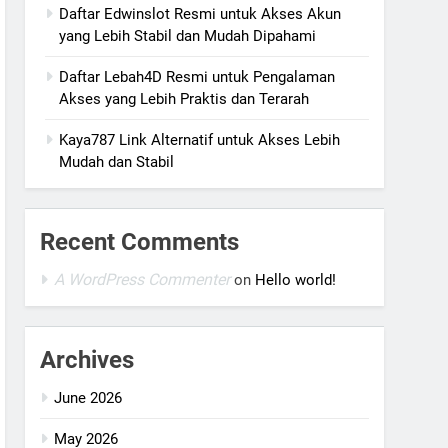
Daftar Edwinslot Resmi untuk Akses Akun
yang Lebih Stabil dan Mudah Dipahami
Daftar Lebah4D Resmi untuk Pengalaman
Akses yang Lebih Praktis dan Terarah
Kaya787 Link Alternatif untuk Akses Lebih
Mudah dan Stabil
Recent Comments
A WordPress Commenter
on
Hello world!
Archives
June 2026
May 2026