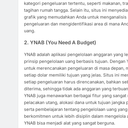
kategori pengeluaran tertentu, seperti makanan, tr
tagihan rumah tangga. Selain itu, situs ini menyedi
grafik yang memudahkan Anda untuk menganalisis
pengeluaran dan mengidentifikasi area di mana A
uang.
2.
YNAB (You Need A Budget)
YNAB adalah aplikasi pengelolaan anggaran yang le
prinsip pengelolaan uang berbasis tujuan. Dengan 
untuk merencanakan pengeluaran di masa depan,
setiap dolar memiliki tujuan yang jelas. Situs ini me
setiap pengeluaran harus direncanakan, bahkan se
diterima, sehingga tidak ada anggaran yang terbuan
YNAB juga menawarkan berbagai fitur yang sangat
pelacakan utang, alokasi dana untuk tujuan jangka
serta pembelajaran tentang pengelolaan uang yang l
berkomitmen untuk lebih disiplin dalam mengelola 
YNAB bisa menjadi alat yang sangat berguna.