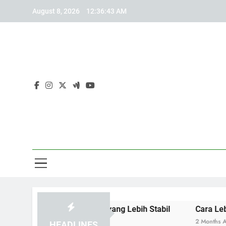
Skip
August 8, 2026
12:36:44 AM
to
content
Cli
Dapatkan L
tuk Akses Akun yang Lebih Stabil
Cara Lebah4D Login 
2 Months Ago
HEADLINES