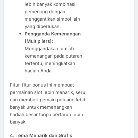
lebih banyak kombinasi
pemenang dengan
menggantikan simbol lain
yang diperlukan.
Pengganda Kemenangan
(Multipliers)
:
Menggandakan jumlah
kemenangan pada putaran
tertentu, meningkatkan
hadiah Anda.
Fitur-fitur bonus ini membuat
permainan slot lebih menarik, seru,
dan memberi pemain peluang lebih
banyak untuk memenangkan
hadiah besar tanpa bertaruh lebih
banyak.
4.
Tema Menarik dan Grafis