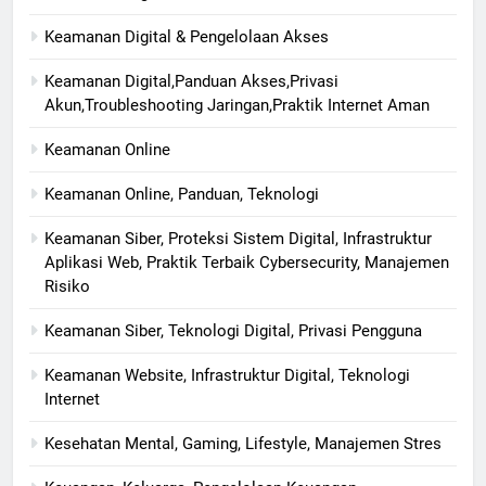
Keamanan Digital & Pengelolaan Akses
Keamanan Digital,Panduan Akses,Privasi
Akun,Troubleshooting Jaringan,Praktik Internet Aman
Keamanan Online
Keamanan Online, Panduan, Teknologi
Keamanan Siber, Proteksi Sistem Digital, Infrastruktur
Aplikasi Web, Praktik Terbaik Cybersecurity, Manajemen
Risiko
Keamanan Siber, Teknologi Digital, Privasi Pengguna
Keamanan Website, Infrastruktur Digital, Teknologi
Internet
Kesehatan Mental, Gaming, Lifestyle, Manajemen Stres