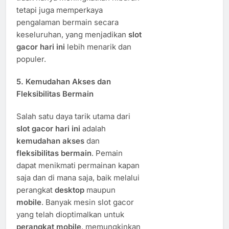
tetapi juga memperkaya
pengalaman bermain secara
keseluruhan, yang menjadikan
slot
gacor hari ini
lebih menarik dan
populer.
5.
Kemudahan Akses dan
Fleksibilitas Bermain
Salah satu daya tarik utama dari
slot gacor hari ini
adalah
kemudahan akses
dan
fleksibilitas bermain
. Pemain
dapat menikmati permainan kapan
saja dan di mana saja, baik melalui
perangkat
desktop
maupun
mobile
. Banyak mesin slot gacor
yang telah dioptimalkan untuk
perangkat mobile
, memungkinkan