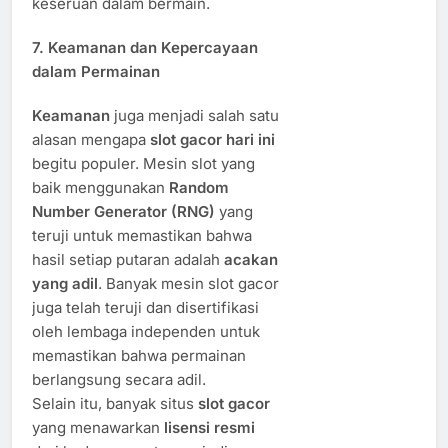
keseruan dalam bermain.
7.
Keamanan dan Kepercayaan
dalam Permainan
Keamanan
juga menjadi salah satu
alasan mengapa
slot gacor hari ini
begitu populer. Mesin slot yang
baik menggunakan
Random
Number Generator (RNG)
yang
teruji untuk memastikan bahwa
hasil setiap putaran adalah
acakan
yang adil
. Banyak mesin slot gacor
juga telah teruji dan disertifikasi
oleh lembaga independen untuk
memastikan bahwa permainan
berlangsung secara adil.
Selain itu, banyak situs
slot gacor
yang menawarkan
lisensi resmi