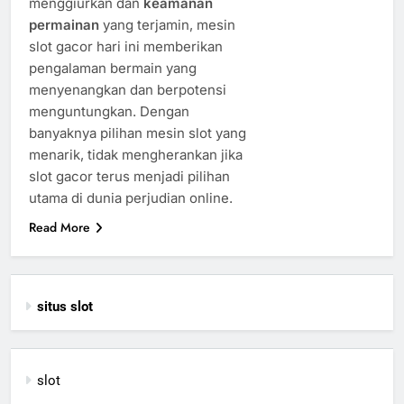
menggiurkan dan
keamanan
permainan
yang terjamin, mesin
slot gacor hari ini memberikan
pengalaman bermain yang
menyenangkan dan berpotensi
menguntungkan. Dengan
banyaknya pilihan mesin slot yang
menarik, tidak mengherankan jika
slot gacor terus menjadi pilihan
utama di dunia perjudian online.
Read More
situs slot
slot