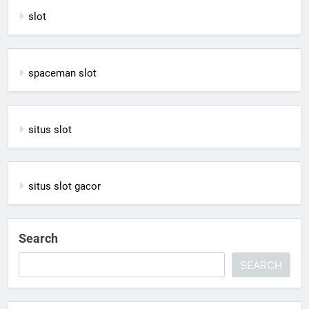
slot
spaceman slot
situs slot
situs slot gacor
Search
SEARCH