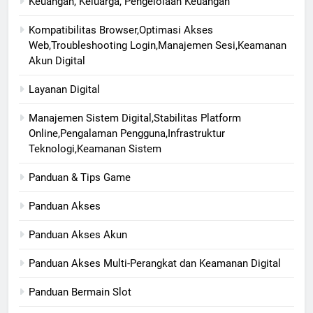
Keuangan, Keluarga, Pengelolaan Keuangan
Kompatibilitas Browser,Optimasi Akses
Web,Troubleshooting Login,Manajemen Sesi,Keamanan
Akun Digital
Layanan Digital
Manajemen Sistem Digital,Stabilitas Platform
Online,Pengalaman Pengguna,Infrastruktur
Teknologi,Keamanan Sistem
Panduan & Tips Game
Panduan Akses
Panduan Akses Akun
Panduan Akses Multi-Perangkat dan Keamanan Digital
Panduan Bermain Slot