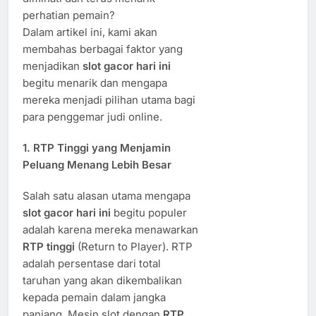
perhatian pemain?
Dalam artikel ini, kami akan
membahas berbagai faktor yang
menjadikan
slot gacor hari ini
begitu menarik dan mengapa
mereka menjadi pilihan utama bagi
para penggemar judi online.
1.
RTP Tinggi yang Menjamin
Peluang Menang Lebih Besar
Salah satu alasan utama mengapa
slot gacor hari ini
begitu populer
adalah karena mereka menawarkan
RTP tinggi
(Return to Player). RTP
adalah persentase dari total
taruhan yang akan dikembalikan
kepada pemain dalam jangka
panjang. Mesin slot dengan
RTP