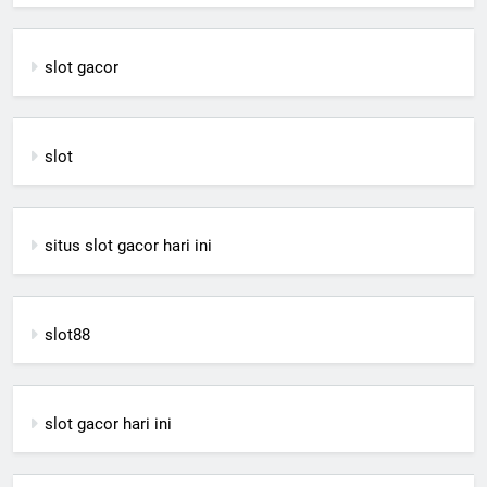
slot gacor
slot
situs slot gacor hari ini
slot88
slot gacor hari ini