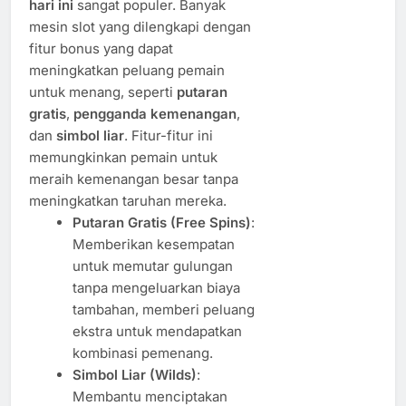
hari ini
sangat populer. Banyak
mesin slot yang dilengkapi dengan
fitur bonus yang dapat
meningkatkan peluang pemain
untuk menang, seperti
putaran
gratis
,
pengganda kemenangan
,
dan
simbol liar
. Fitur-fitur ini
memungkinkan pemain untuk
meraih kemenangan besar tanpa
meningkatkan taruhan mereka.
Putaran Gratis (Free Spins)
:
Memberikan kesempatan
untuk memutar gulungan
tanpa mengeluarkan biaya
tambahan, memberi peluang
ekstra untuk mendapatkan
kombinasi pemenang.
Simbol Liar (Wilds)
:
Membantu menciptakan