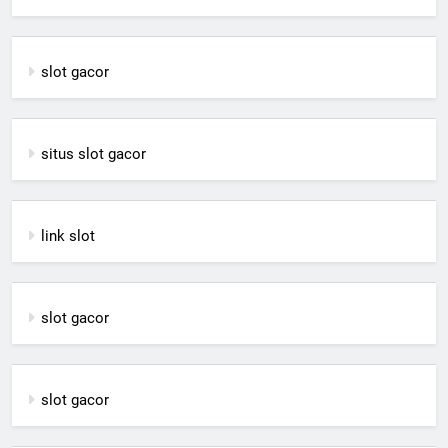
slot gacor
situs slot gacor
link slot
slot gacor
slot gacor