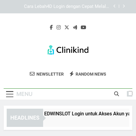
Skip
Daftar Edwinslot Resmi untuk Akses Akun yang
to
Lebih Stabil dan Mudah Dipahami
content
Daftar Lebah4D Resmi untuk Pengalaman Akses
yang Lebih Praktis dan Terarah
Panduan Lengkap EDWINSLOT Login untuk Akses
Akun yang Lebih Stabil
Cara Lebah4D Login dengan Cepat Melalui
Perangkat Mobile
Daftar Edwinslot Resmi untuk Akses Akun yang
Lebih Stabil dan Mudah Dipahami
Clinikind
Dapatkan Layanan Medis Profesional Di
Daftar Lebah4D Resmi untuk Pengalaman Akses
NEWSLETTER
RANDOM NEWS
yang Lebih Praktis dan Terarah
Clinikind.
MENU
nduan Lengkap EDWINSLOT Login untuk Akses Akun yang Lebi
HEADLINES
Month Ago