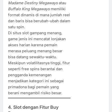
Madame Destiny Megaways
atau
Buffalo King Megaways
memiliki
format dinamis di mana jumlah reel
dan baris bisa berubah-ubah dalam
satu spin.
Di situs slot gampang menang,
game jenis ini mencatat lonjakan
akses harian karena pemain
merasa peluang menang besar
bisa datang sewaktu-waktu.
Meskipun volatilitasnya tinggi, fitur
seperti free spins berantai dan
pengganda kemenangan
menjadikan kategori ini sebagai
primadona bagi pemain yang
berani mengambil risiko besar.
4. Slot dengan Fitur Buy