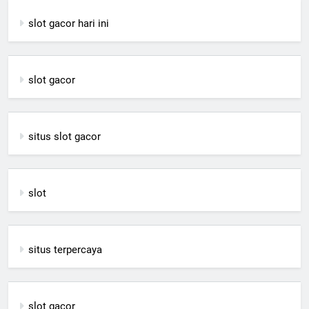
slot gacor hari ini
slot gacor
situs slot gacor
slot
situs terpercaya
slot gacor