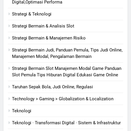
Digital,Optimasi Performa
Strategi & Teknologi
Strategi Bermain & Analisis Slot
Strategi Bermain & Manajemen Risiko
Strategi Bermain Judi, Panduan Pemula, Tips Judi Online,
Manajemen Modal, Pengalaman Bermain
Strategi Bermain Slot Manajemen Modal Game Panduan
Slot Pemula Tips Hiburan Digital Edukasi Game Online
Taruhan Sepak Bola, Judi Online, Regulasi
Technology > Gaming > Globalization & Localization
Teknologi
Teknologi · Transformasi Digital · Sistem & Infrastruktur