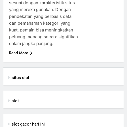
sesuai dengan karakteristik situs
yang mereka gunakan. Dengan
pendekatan yang berbasis data
dan pemahaman kategori yang
kuat, pemain bisa meningkatkan
peluang menang secara signifikan
dalam jangka panjang.
Read More
situs slot
slot
slot gacor hari ini