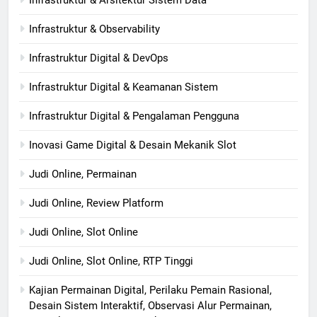
Infrastruktur & Observability
Infrastruktur Digital & DevOps
Infrastruktur Digital & Keamanan Sistem
Infrastruktur Digital & Pengalaman Pengguna
Inovasi Game Digital & Desain Mekanik Slot
Judi Online, Permainan
Judi Online, Review Platform
Judi Online, Slot Online
Judi Online, Slot Online, RTP Tinggi
Kajian Permainan Digital, Perilaku Pemain Rasional,
Desain Sistem Interaktif, Observasi Alur Permainan,