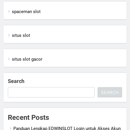
spaceman slot
situs slot
situs slot gacor
Search
SEARCH
Recent Posts
Panduan Lengkap EDWINSLOT Login untuk Akses Akun