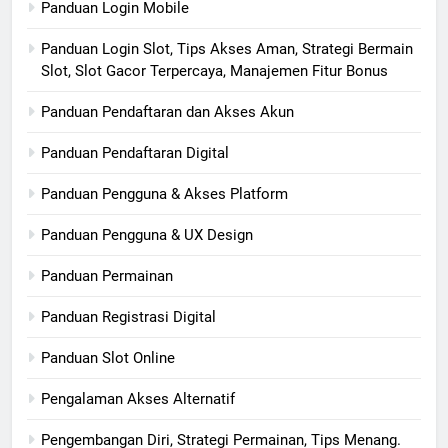
Panduan Login Mobile
Panduan Login Slot, Tips Akses Aman, Strategi Bermain
Slot, Slot Gacor Terpercaya, Manajemen Fitur Bonus
Panduan Pendaftaran dan Akses Akun
Panduan Pendaftaran Digital
Panduan Pengguna & Akses Platform
Panduan Pengguna & UX Design
Panduan Permainan
Panduan Registrasi Digital
Panduan Slot Online
Pengalaman Akses Alternatif
Pengembangan Diri, Strategi Permainan, Tips Menang.