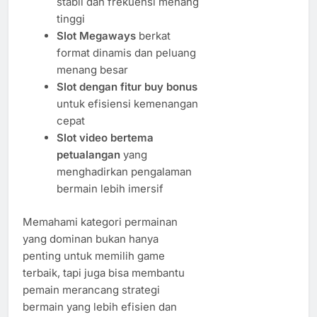
stabil dan frekuensi menang
tinggi
Slot Megaways
berkat
format dinamis dan peluang
menang besar
Slot dengan fitur buy bonus
untuk efisiensi kemenangan
cepat
Slot video bertema
petualangan
yang
menghadirkan pengalaman
bermain lebih imersif
Memahami kategori permainan
yang dominan bukan hanya
penting untuk memilih game
terbaik, tapi juga bisa membantu
pemain merancang strategi
bermain yang lebih efisien dan