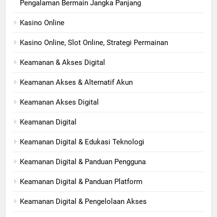
Pengalaman Bermain Jangka Panjang
Kasino Online
Kasino Online, Slot Online, Strategi Permainan
Keamanan & Akses Digital
Keamanan Akses & Alternatif Akun
Keamanan Akses Digital
Keamanan Digital
Keamanan Digital & Edukasi Teknologi
Keamanan Digital & Panduan Pengguna
Keamanan Digital & Panduan Platform
Keamanan Digital & Pengelolaan Akses