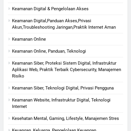
Keamanan Digital & Pengelolaan Akses
Keamanan Digital,Panduan Akses,Privasi
Akun,Troubleshooting Jaringan,Praktik Internet Aman
Keamanan Online
Keamanan Online, Panduan, Teknologi
Keamanan Siber, Proteksi Sistem Digital, Infrastruktur
Aplikasi Web, Praktik Terbaik Cybersecurity, Manajemen
Risiko
Keamanan Siber, Teknologi Digital, Privasi Pengguna
Keamanan Website, Infrastruktur Digital, Teknologi
Internet
Kesehatan Mental, Gaming, Lifestyle, Manajemen Stres
Keuangan, Keluarga, Pengelolaan Keuangan