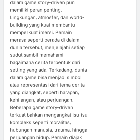
dalam game story-driven pun
memiliki peran penting.
Lingkungan, atmosfer, dan world-
building yang kuat membantu
memperkuat imersi. Pemain
merasa seperti berada di dalam
dunia tersebut, menjelajahi setiap
sudut sambil memahami
bagaimana cerita terbentuk dari
setting yang ada. Terkadang, dunia
dalam game bisa menjadi simbol
atau representasi dari tema cerita
yang diangkat, seperti harapan,
kehilangan, atau perjuangan.
Beberapa game story-driven
terkuat bahkan mengangkat isu-isu
kompleks seperti moralitas,
hubungan manusia, trauma, hingga
perjuangan hidup. Pemain diajak