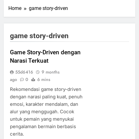
Home
game story-driven
game story-driven
Game Story-Driven dengan
Narasi Terkuat
55d6416
9 months
ago
0
6 mins
Rekomendasi game story-driven
dengan narasi paling kuat, penuh
emosi, karakter mendalam, dan
alur yang menggugah. Cocok
untuk pemain yang menyukai
pengalaman bermain berbasis
cerita.