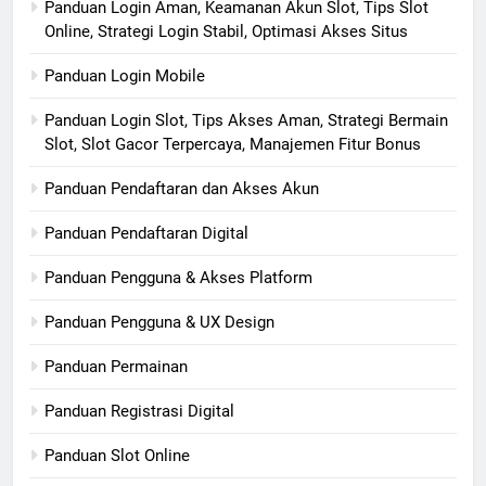
Panduan Login Aman, Keamanan Akun Slot, Tips Slot
Online, Strategi Login Stabil, Optimasi Akses Situs
Panduan Login Mobile
Panduan Login Slot, Tips Akses Aman, Strategi Bermain
Slot, Slot Gacor Terpercaya, Manajemen Fitur Bonus
Panduan Pendaftaran dan Akses Akun
Panduan Pendaftaran Digital
Panduan Pengguna & Akses Platform
Panduan Pengguna & UX Design
Panduan Permainan
Panduan Registrasi Digital
Panduan Slot Online