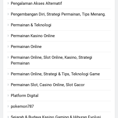
Pengalaman Akses Alternatif
Pengembangan Diri, Strategi Permainan, Tips Menang.
Permainan & Teknologi
Permainan Kasino Online
Permainan Online
Permainan Online, Slot Online, Kasino, Strategi
Permainan
Permainan Online, Strategi & Tips, Teknologi Game
Permainan Slot, Casino Online, Slot Gacor
Platform Digital
pokemon787
Sejarah & Budaya Kasino Gaming & Hiburan Evolusi