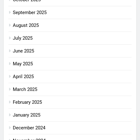
September 2025
August 2025
July 2025
June 2025
May 2025
April 2025
March 2025
February 2025
January 2025
December 2024