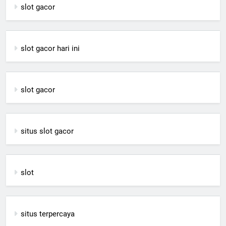
slot gacor
slot gacor hari ini
slot gacor
situs slot gacor
slot
situs terpercaya