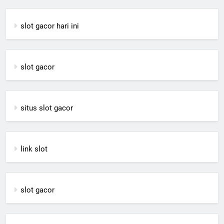
slot gacor hari ini
slot gacor
situs slot gacor
link slot
slot gacor